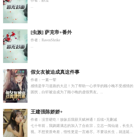
作者：醇涩
...
[虫族] 萨克帝+番外
作者：RavenShrike
...
假女友被迫成真这件事
作者：一素一荤
感情是学习道路的大忌！为了帮助一心求学的顾小晚不受感情的
困扰，白轩被迫成为了顾小晚的虚假男友。...
王建强陈娇娇+
作者：没苦硬吃！放纵后我获天赋神通！后续+无删减
七十年前，我踌躇满志的加入了合欢宗，立志一闯仙途，长生久
视。不想资质奇差，悟性更是一言难尽。不要说长生，就连延...