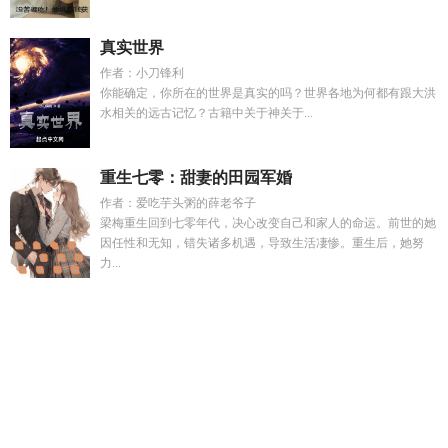
真实世界
作者：小刀锋利
你能确定，你所在的世界是真实的吗？世界各地为何都有跟大洪
水相关的远古记忆？古籍中关于神关于...
重生七零：甜妻的田园军婚
作者：爱吃芋头粥的薛老爷子
梁梅重生回到七零年代，决心改变自己和家人的命运。前世的她
因任性和无知，错失诸多机遇，导致生活凄惨。重生后，她努
力...
永生时空人工智能科技公司是国企吗
搜索棋魂
梁少华演员
永
生时空人工智能科技是正规公司吗
从家生子开始 成白社
死对
头穿女仆装是什么
嫁给路人甲后我躺平了(豢养月光)
永生时的
城
慕池欢
穿成年代文真假千金躺平了
妻子选择白月光我和女
儿选择成全短剧
找装可怜后跟暗恋对象同居了
纪舒窈顾闻
洲
我祖父是朱元璋白衣人
装可怜是一种什么心理
丈母娘绣感
7
从死对头到情侣校园
永生时空人工智能科技北京公司口