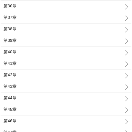
第36章
第37章
第38章
第39章
第40章
第41章
第42章
第43章
第44章
第45章
第46章