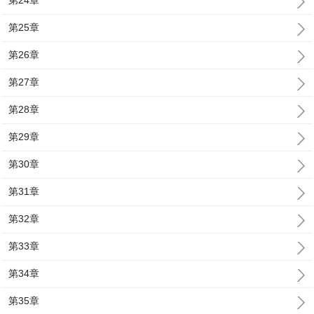
第24章
第25章
第26章
第27章
第28章
第29章
第30章
第31章
第32章
第33章
第34章
第35章