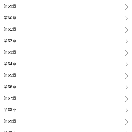
第59章
第60章
第61章
第62章
第63章
第64章
第65章
第66章
第67章
第68章
第69章