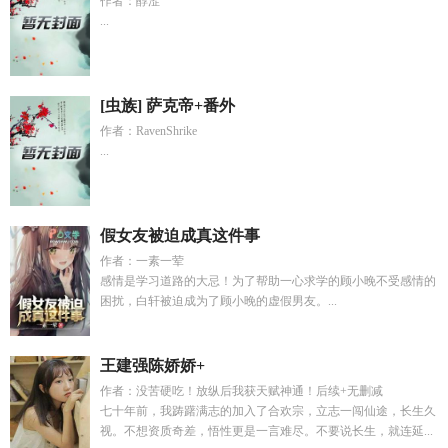
作者：醇涩
...
[虫族] 萨克帝+番外
作者：RavenShrike
...
假女友被迫成真这件事
作者：一素一荤
感情是学习道路的大忌！为了帮助一心求学的顾小晚不受感情的
困扰，白轩被迫成为了顾小晚的虚假男友。...
王建强陈娇娇+
作者：没苦硬吃！放纵后我获天赋神通！后续+无删减
七十年前，我踌躇满志的加入了合欢宗，立志一闯仙途，长生久
视。不想资质奇差，悟性更是一言难尽。不要说长生，就连延...