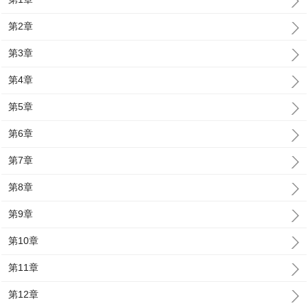
第2章
第3章
第4章
第5章
第6章
第7章
第8章
第9章
第10章
第11章
第12章