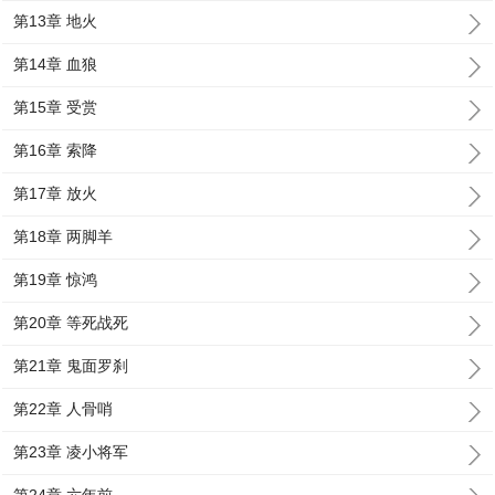
第13章 地火
第14章 血狼
第15章 受赏
第16章 索降
第17章 放火
第18章 两脚羊
第19章 惊鸿
第20章 等死战死
第21章 鬼面罗刹
第22章 人骨哨
第23章 凌小将军