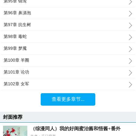
第95章 锦莺
第96章 鼻涕泡
第97章 抗生树
第98章 毒蛇
第99章 梦魇
第100章 羊圈
第101章 论功
第102章 女军
查看更多章节...
封面推荐
（综漫同人）我的好闺蜜治酱和悟酱+番外