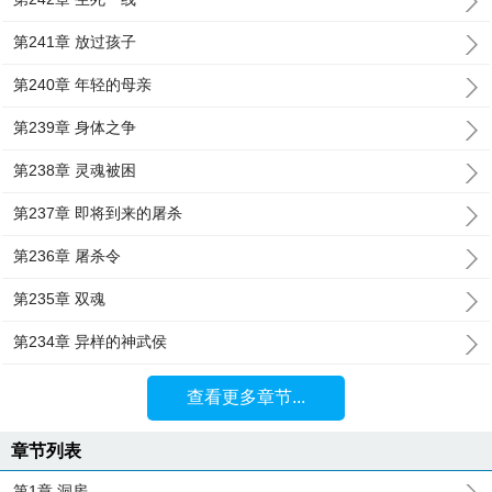
第241章 放过孩子
第240章 年轻的母亲
第239章 身体之争
第238章 灵魂被困
第237章 即将到来的屠杀
第236章 屠杀令
第235章 双魂
第234章 异样的神武侯
查看更多章节...
章节列表
第1章 洞房