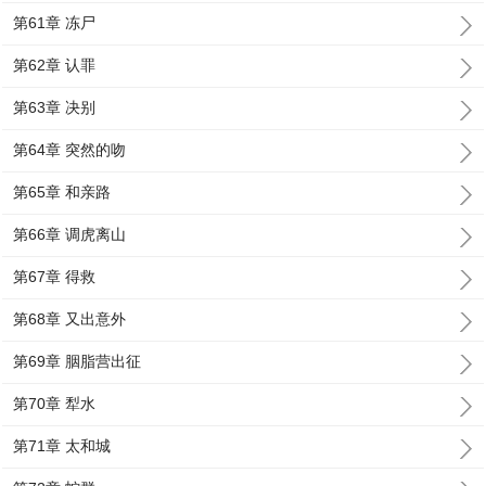
第61章 冻尸
第62章 认罪
第63章 决别
第64章 突然的吻
第65章 和亲路
第66章 调虎离山
第67章 得救
第68章 又出意外
第69章 胭脂营出征
第70章 犁水
第71章 太和城