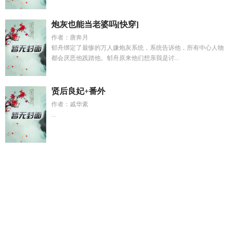
炮灰也能当老婆吗[快穿]
作者：唐奔月
郁舟绑定了最惨的万人嫌炮灰系统，系统告诉他，所有中心人物
都会厌恶他践踏他。郁舟原来他们想亲我是讨...
贤后良妃+番外
作者：戚华素
...
改修无情道后全宗门跪求我留下叶轻澜
主人我只跟着你走
刀
剑乱舞本丸刀装记事生命赞歌
惟愿时光
主人该你
萧卫
大佬
抽卡吗TXT
这个Alpha他是绿茶味的 腿毛少女百度
开盲盒高
情商发朋友圈
我有亿点点房产不过分吧 txt
主人只剩你了漫画
免费阅读
沈青青是谁
剑仙小师弟合雪在线阅读
唐代萧俛
重
生九零嫁糙汉团长
我阳光灿烂的日子在线完整免费观看
吴青
全集免费阅读
处女高中生变成娃
刀剑NPH失忆接手新本丸
大