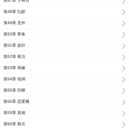
第47章 宁寿宫
第48章 弘郞
第49章 意外
第50章 寒食
第51章 捉奸
第52章 夜访
第53章 再嫁
第54章 地洞
第55章 巨蟒
第56章 恋爱脑
第59章 真相
第60章 救兵