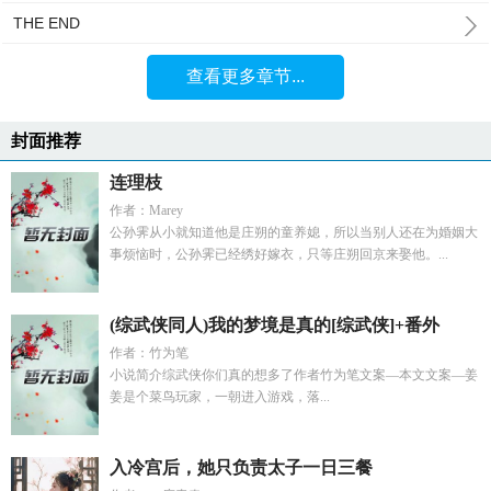
THE END
查看更多章节...
封面推荐
连理枝
作者：Marey
公孙霁从小就知道他是庄朔的童养媳，所以当别人还在为婚姻大
事烦恼时，公孙霁已经绣好嫁衣，只等庄朔回京来娶他。...
(综武侠同人)我的梦境是真的[综武侠]+番外
作者：竹为笔
小说简介综武侠你们真的想多了作者竹为笔文案—本文文案—姜
姜是个菜鸟玩家，一朝进入游戏，落...
入冷宫后，她只负责太子一日三餐