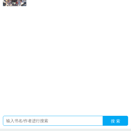
盛宠讲什么
母胎solo含义
贪欲gl
cj电竞女神
我满意了
容上
云
灵月指的是什么
社恐穿成万人迷百度
绿葡萄t
我的家教中
字ID
狐狸爱吃肉是一对一吗
攻略黑莲花失败后虞枝
谢文
柄
徒弟徒弟
娱乐从龙套到全球影帝免费阅读
万人嫌他拿了揣
崽洗白剧本
月之灵镜
灵月Al
伤痕top
快穿疯批
母胎solo是指
连暧昧都没有吗
至此星辰远温清妍
攻略那朵黑莲花弥陆
G
级
绿葡萄图片叫啥名字
落屿是什么意思
月之灵原神爆料
电
影求生之路
盛宠妻宝讲的是什么
收心是啥意思
侯府养家日
常
虞之宁裴衡
病态依恋twice许仪宁
修仙混沌大道
用棉花做
一个小猫咪很柔软捏捏捏捏
天降穿书
伤痕画质助手官方网
址
校霸他怂了双男
安然贺承全文
反派和狙击手by 见山即北
txt
收心最精辟的句子简短
灵月治愈
母胎solo很丢人吗
穿成
团宠后果躺赢
离婚后软饭前夫竟封神了短剧
盛宠讲的是什么
故事
综影视原创女主月莎
盛宠难却短剧全集免费观看
狐狸吃
肉吗
鸾翔凤集用法
搜 索