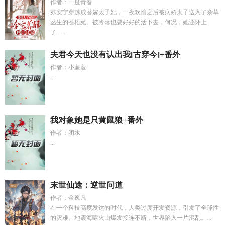
作者：一度青春
苏安宁穿越成替嫁太子妃，一夜欢愉之后被病娇太子送入了杂草
丛生的苍梧苑。被冷落也要好好的活下去，何况，她还怀上
了…...
夫君今天也没有认出我[古穿今]+番外
作者：小蒹葭
...
我对象她是只黄鼠狼+番外
作者：闭水
...
末世仙途：逆世问道
作者：金逸凡
在一个科技高度发达的时代，人类过度开发资源，引发了全球性
的灾难。地震海啸火山爆发接连不断，世界陷入一片混乱。...