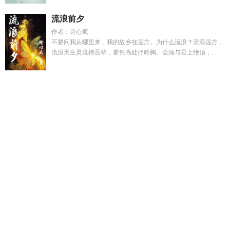
流浪前夕
作者：诗心疯
不要问我从哪里来，我的故乡在远方。为什么流浪？流浪远方，
流浪天生灵境待吾辈，要凭高处抒吟胸。会须与君上绝顶，...
沈宁萧祁林月柔短剧
和景光谈恋爱txt
综武侠万人迷美女
从搜
山降魔开始南山行者
林月柔沈清辞
白晚晴哟百家号
被拐卖儿
童怎么寻亲生父母
苏小小全集
人在木叶开局动画
生存手册
书
太子殿下今天破戒了吗甄奇妙著
秦天龙是卧底吗
生存手册
新版本
宁晞冮聿许芊免费阅读全文
坏种守则最牛十句话
下山
后我从娶妻开始无敌
白晚晴个人资料
穿越综漫万人迷
侯府老
妇人累死重生免费阅读
白晚
宁聿主角
人在木叶开局爆肝
天
选之人重回天界了吗
综武侠万人迷受
木偶戏是什么生肖
下山
找老婆的最新章节
宁晞冮聿许芊免费阅读全文最新
恶鬼灭殺
怎么读
宁廷生
从拯救迪迦开始笔趣阁
娘娘好癫强制给绝嗣王
爷做男科手术
白晚晴免费阅读
末世从升级万物开始
宁晞冮聿
结局全文在哪看
下山娶妻陈南李惠然短剧全集
人在木叶开局
三选一教皇最美
林妩沈月柔世子
我在足坛开黑店笔趣阁
叶子