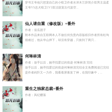
穿书王爷他只想宠自己的小暗卫作者水泽木兰辞简介双男主温柔
王爷VS忠犬暗卫1V1双洁甜宠古代架空...
仙人请自重（修改版）+番外
作者：僖瓜团子
附本作品来自互联网本人不做任何负责内容版权归作者所有杜珣
很难过，他从华山摔下，却没有穿越，只捡到了两只...
何琳林清
作者：放手以后，她寻找爱过的痕迹 何琳林清 完结
放手以后，她寻找爱过的痕迹何琳林清完结全文免费阅读已完结
是作者屿阡又一力作，我看着屏幕发了神，在我印象中，...
重生之独家总裁+番外
作者：风纪樱落
...