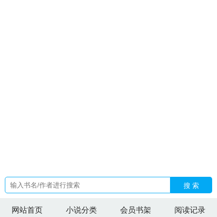
林若雪周
真千金是个装货全家跪求我别装了
宁桓宇周安琪
男
主在无限游戏里靠老婆求生百度网
无期迷途局长怀孕
男主在
游戏世界攻略女主的
剑气纵横怎么触发
死神删减片段
巫师位
面战争
男主叫陆景周短剧片名字
团宠啥意思
温言锦禾
周安
琪宁桓宇离婚了吗
史莱姆制霸伟大航路
巫师之上百度百科
宋
晓英个人简介
老宅通古今动画
炮灰爆改美强惨反派(修真)作者
君不渝全文免费阅读
长生从吃妖开始百度百科
五姓氏
无期迷
途局长xALL
苏若雪林烨短剧
萧瀛沈南鸢全文免费完结版
我
在末世捡属性百度百科
齐景浩颜小希视频
齐泽
沈修远苏若雪
陈林翰免费阅读
异界封神
背景板路人甲综艺的万人迷
齐
澈
楚晚宁哪个
陆景行陆今安周凌萱
我给白月光让位宋枅叶凛
晨
老宅的门通古今的剧
傅太太又美又飒免费阅读
看见未来厄
运笔趣阁
陆景琛周渝恒全文免费阅读
老宅通古TXT
bleach死
神限定
看见未来厄运免费全集
苏若初陈凡免费阅读
我在末世
捡被动
季雨棠
季雨知沈奕辰
搜 索
网站首页
小说分类
会员书架
阅读记录