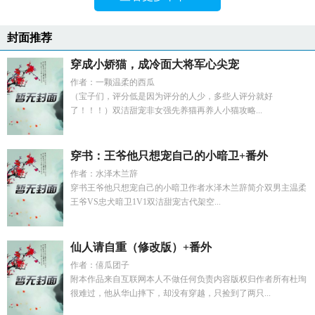
封面推荐
穿成小娇猫，成冷面大将军心尖宠
作者：一颗温柔的西瓜
（宝子们，评分低是因为评分的人少，多些人评分就好
了！！！）双洁甜宠非女强先养猫再养人小猫攻略...
穿书：王爷他只想宠自己的小暗卫+番外
作者：水泽木兰辞
穿书王爷他只想宠自己的小暗卫作者水泽木兰辞简介双男主温柔
王爷VS忠犬暗卫1V1双洁甜宠古代架空...
仙人请自重（修改版）+番外
作者：僖瓜团子
附本作品来自互联网本人不做任何负责内容版权归作者所有杜珣
很难过，他从华山摔下，却没有穿越，只捡到了两只...