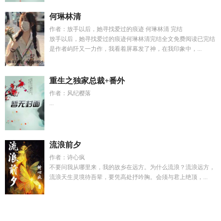
何琳林清
作者：放手以后，她寻找爱过的痕迹 何琳林清 完结
放手以后，她寻找爱过的痕迹何琳林清完结全文免费阅读已完结
是作者屿阡又一力作，我看着屏幕发了神，在我印象中，...
重生之独家总裁+番外
作者：风纪樱落
...
流浪前夕
作者：诗心疯
不要问我从哪里来，我的故乡在远方。为什么流浪？流浪远方，
流浪天生灵境待吾辈，要凭高处抒吟胸。会须与君上绝顶，...
温言绵父女最新章节
苏若雪陈林翰叫什么名字
莲花楼同人
长
生从骟妖开始
夏尼珂女装是几线品牌衣服
老宅什么意思
苏晨