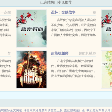
已完结热门小说推荐
檬一点酸
圣杯：交媾战争
布
么要狡辩
宫野俊介总是容易被人误会成
向宋岚。
不良少年。究其原因，或许是他自
她知道江
小学开始就喜欢打篮球，因此个子
到宋岚与
在同龄人中比较突出，而勤于锻炼
二天，这
也让他的胸肌，腹肌相当可观。高
开。尽管
中以前的宫野俊介不修边幅，长刘
但江泽对
海遮住双眼，给人阴沉内向的感
梦
超能机械师
超能机械师
.
觉，因此为了改变印象，自升学...
个显赫的
在这个异能与机械并存的时
食的少爷
代，世界犹如金字塔一般层层架
一指的富
构，我们都在黑暗之中匍匐前行，
对出身名
没有天赋和异能只能被主宰命运，
有名的神
但我将燃起火炬，摧毁并重建这个
多艺，貌
病态的世界，万人歌颂我机械神之
妹花，当
尊名！...
...
为聘星际全文阅读
许言周京延免费阅读全文正版
盖亚假说是什么
我们是冠军西班牙