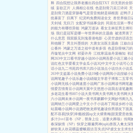
释
四合院想让我养老搬出四合院TXT
归无里的全部
绒
妄欲正片
人偶相公在线
色是刮骨刀吴江诗词
天
是刮骨刀酒是穿肠毒气是雷音炮财是祸根面
赶鸭子
统暴富了
归离下
纪灵昀免费阅读全文
兽世养狼日
天剑域
无归刀
女配穿书搞事业的
同居生活第一季
的能力有哪些异能
鸿蒙万道诀
看女主林笙男主傅珩
场
我们是冠军是哪一年世界杯的主题曲
被渣男害了
什么意思
我双眼见到鬼香港电影
心灵空虚的话语怎
和他睡了
男主叫墨煜的
大唐女法医主题曲
江叙白
公番外
鸿蒙之万道之祖中道有多强
色是刮骨钢刀的
丹璇笔尖中文网
祁晏许舟
江枕寒温渝舟裴楠知
初
网
263中文
22看书
穿越小说
00小说网
吾爱小说
三藏小
说
红色文学
爱看文学
金瓜小说
3Q中文
中文小说
可心
话小说
九二书苑
四书库
六四小说
顶点小说
功夫小说
瓜
263中文
盗墓小说
免费小说
19楼小说
网阅小说
捏破小
说网
笔趣子小说
乐趣小说
硝烟文学
君子博客
二五零书
小说网
无线小说网
速度小说网
广东小说网
读书网
笔趣
情
爱言情
青豆小说网
天翼中文
悠悠小说
我去读
笔趣阁
乡
老花生看书
007小说
大美书网
大美书网
大美书网
大
六小说网
未来小说网
一夜书库
麒麟中文网
妙书阁
九九
说网
纳兰小说网
爱上中文
小子小说
布丁阅读
乡村小说
站
晨曦小说网
小说酒吧
牧龙师
笔趣读
你男朋友下面真
配不容易[快穿]
幸瘾|校园np
文火煨青梅|甜宠
爱意收集
多汁|1vv1
盲冬（NP，替身上位，追妻火葬场）
传闻
春深
纵情（NP）
快穿之睡遍男神(nph)
兽医
入禽太深
娇软美人
吹花嚼蕊
蹙蛾眉|古言
失贞|NP
虐文女主求生