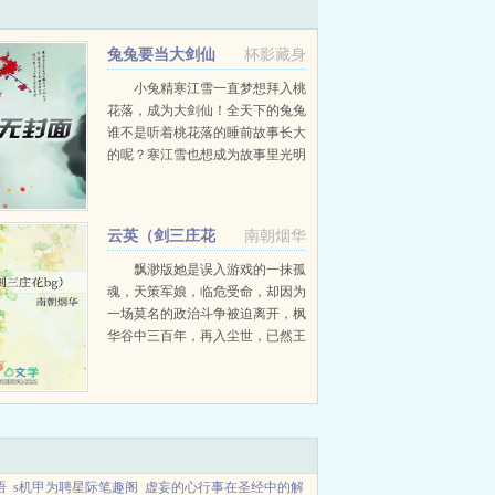
兔兔要当大剑仙
杯影藏身
小兔精寒江雪一直梦想拜入桃
花落，成为大剑仙！全天下的兔兔
谁不是听着桃花落的睡前故事长大
的呢？寒江雪也想成为故事里光明
磊落行侠仗义又酷又飒的剑仙！成
年后的寒江雪一路跋山涉水，终于
到达梦想中的仙门。...
云英（剑三庄花
南朝烟华
bg）
飘渺版她是误入游戏的一抹孤
魂，天策军娘，临危受命，却因为
一场莫名的政治斗争被迫离开，枫
华谷中三百年，再入尘世，已然王
朝更迭，历史重演。他是心外尘世
的一缕剑魄，藏剑百年，一朝出
鞘，锋芒依旧...
语
s机甲为聘星际笔趣阁
虚妄的心行事在圣经中的解