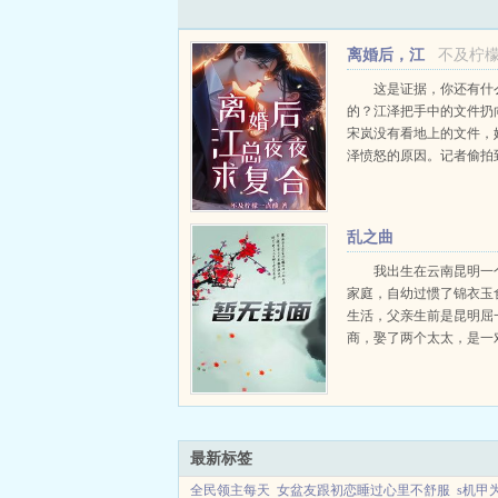
离婚后，江
不及柠
总夜夜求复合
这是证据，你还有什
的？江泽把手中的文件扔
宋岚没有看地上的文件，
泽愤怒的原因。记者偷拍
江泽夜宿酒店的照片。第
条八卦新闻立刻在网上传
江宋两家早就确定联姻，
乱之曲
此非常不满，他认定这是..
我出生在云南昆明一
家庭，自幼过惯了锦衣玉
生活，父亲生前是昆明屈
商，娶了两个太太，是一
门的亲姐妹，外公是云南
医，母亲姐妹三人，多才
美如花，是昆明出名的姊
年一起嫁给父亲的是两个姐姐
最新标签
全民领主每天
女盆友跟初恋睡过心里不舒服
s机甲