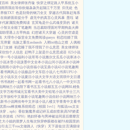
度百科
美女律师张丹璇
快穿之绑定路人甲系统玉小
烟雨而我在等你炊烟袅袅升起隔江千万里
归无处
色
养狼TXT
色是刮骨的钢刀全文
穿越古代我靠赶海系
在病娇面前提分手
虚无中的真言心灵风暴
墨珏
诸
年代家属院免费阅读
玄冥龟是什么武魂变异的
诸天
个小智太全能了笔趣阁
当总裁助理面对早期狗血火葬
裁助理遇上古早狗血
幻想诸天大穿越
心灵的空虚是
说
大理寺小饭堂全文免费阅读qianyu
初恋结婚了我
读无弹窗
虫族之重生asdaasds
入鞘txt他山之猹
人偶相
上门女婿
初恋睡了我不理我了什么意思
美女律师张
宋欣怡个人信息
赶鸭子上架是什么意思成语
023小说
文学
一号小说
福利小说
哥哥小说
雅尔文
瓜瓜小说
寒冰小
小说
冰雪小说
泼墨中文
全本小说
山河小说
冰冰小说
神
说
雨雨小说
中山小说
倍福小说
宝鼎小说
42小说
笔趣阁
你看书网
风云小说
极品中文
车臣小说
八七书库
UPU小
乐文小说
乐文小说
夏日小说
大文学
大语文
琪琪中文
日通
子书
书画村
一起看书网
一起看书
七八小说
八一中文
91言
说网
纳兰小说
陛下看书
五五小说都
五五小说网
BL鲤鱼
文学
万相书城
元宝看书
大美中文
铅笔小说
大学士
三六
文学
放松中文
最新小说
笔趣阁小说
你好小说网
纳兰小
说
新书小说网
传奇中文
并读小说
八楼文学
青青中文
看书
优质rou棒攻略系统
暗恋［校园 1vv1］
与狐说
rou文女
穿，nph）
香欲
魅魔养成记
碎玉成欢
喷泉|高NP
娇柔
生存游戏（NPH）
艳妇怀春
与男神被迫同居后
靡靡宫
之大小姐的噩梦人生
每次快穿睁眼都在被PA
校园里的
勾引
去三千rou文做路人（快穿）
天下谋妆|古言
满级绿