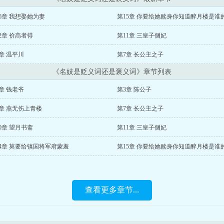
6章 我想娶她为妻
第15章 你要给她赎身你知道醉月楼是谁
2章 价高者得
第11章 三皇子侧妃
章 温平川
第7章 长公主之子
《名妓是贬义词还是褒义词》章节列表
章 钱老爷
第3章 陈公子
章 燕无伤上青楼
第7章 长公主之子
0章 望月书斋
第11章 三皇子侧妃
4章 莫要给镇国将军府蒙羞
第15章 你要给她赎身你知道醉月楼是谁
查看更多章节...