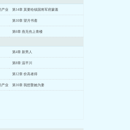
的产业
第14章 莫要给镇国将军府蒙羞
第10章 望月书斋
第6章 燕无伤上青楼
第4章 新男人
第8章 温平川
第12章 价高者得
的产业
第16章 我想娶她为妻