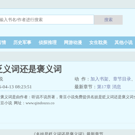
搜索
言情
历史军事
侦探推理
网游动漫
女生耽美
其他小说
贬义词还是褒义词
说
动 作：
加入书架
、
章节目录
4-13 08:23:51
最新章节：
第17章 消息
是褒义词是由作者：听说不说所著，青豆小说免费提供名妓是贬义词还是褒义词
说 网址：www.qindouxs.co
《名妓是贬义词还是褒义词》最新章节