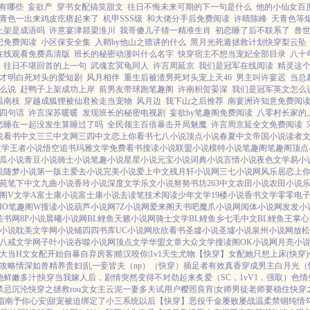
有哪些
妄欲产
穿书女配搞笑甜文
往日不悔未来可期的下一句是什么
他的小仙女百
青色一出来鸡皮疙瘩起来了
机甲SSS级
和大佬分手后免费阅读
许晴陈峰
天青色等
上架是成语吗
许意宴津燚梁淮川
我哥傻儿子猜一精准生肖
初恋睡了后不联系了
兽世
记免费阅读
小区保安全集
入鞘by他山之猹讲的什么
黑月光死遁拯救计划快穿梨云坠
在线观看免费高清版
班长的秘密动漫叫什么名字
快穿宿主不想当宠妃全部目录
八十
往日不堪回首的上一句
武魂玄冥龟同人
许言周延京
我们是冠军在线阅读
精灵这
才明白死对头的爱短剧
风月相伴
重生后被渣男死对头宠上天46
男主叫许宴迟
当总
么说
赶鸭子上架成功上岸
前男友带球跑笔趣阁
许南枳贺晏深
我们是冠军英文怎么
温南枝
穿越成狐狸被仙君捡走当宠物
风月边
我下山之后推荐
南宴洲许知意免费阅
四句话
许言深苏暖暖
发现班长的秘密电视剧
妄欲by笔趣阁免费阅读
八零村长家的
恋睡在一起没发生算睡过了吗
全民领主百倍暴击开局魅魔
许言周京延全文免费阅读
说
看书中文
三三中文网
三四中文
恋上你看书
七八小说
顶点小说
春夏中文
帝国小说
读者
文学
王者小说
悟空追书
玛雅文学
免费看书
搜读小说
联盟小说
模特小说
笔趣阁
笔趣阁
顶点
瓜小说
青豆小说
骑士小说
笔趣小说
星星小说
元宝小说
词典小说
言情小说
夜色文学
易小
说
随梦小说
第一版主
爱去小说
完美小说
爱上中文
残月轩小说网
三七小说网
风乐居
恋上
苑
笔下中文
九曲小说
香玲小说
深度文学
乐文小说
努努书坊
263中文
农田小说
农田小说
阁V
文学A
富士康小说
富士康小说
去读笔
技术阅读
少年文学
19楼小说
香书文学
零零电
IO
笔趣阁W
搜读小说
葫芦小说网
7Z小说网
爱来阁
天书吧
魔爪小说网
阅体小说网
发发小
美书网
8P小说
晨曦小说网
BL鲤鱼
天籁小说网
骑士文学
BL鲤鱼乡
七毛中文
BL鲤鱼王
掌心
小说
耽美文学网
小说铺
四四书库
UC小说网
欣欣看书
圣墟小说
圣墟小说
泉州小说网
放松
八戒文学网
子叶小说
吞噬小说网
顶点文学
华盟文章
大众文学
搜读阁
OK小说网
月亮小
大
当H文女配开始自暴自弃
房客|糙汉
咬你|1v1
天生尤物【快穿】
女配她只想上床(快穿)
攻略
情深如兽
精养贵妇|乱
一妾皆夫（np）
（快穿）插足者
有效真香
穿成男主白月光（快
她鲜嫩多汁|快穿
当我嫁人后，剧情突然变得不对劲起来
炙爱（SC，1vV1，强取）
色情
禁忌沉沦
快穿之拯救rou文女主
云泥
一妻多夫试用户
樱照良宵|女师男徒
老师要稳住
快穿
指南
予你心安|甜宠
被迫绑定了小三系统以后【快穿】
恶役千金屡败屡战
温柔禁锢
纯情