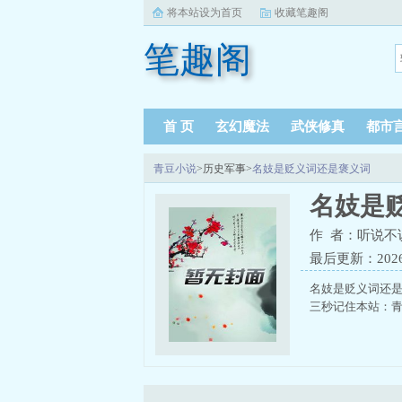
将本站设为首页
收藏笔趣阁
笔趣阁
首 页
玄幻魔法
武侠修真
都市
青豆小说
>历史军事>
名妓是贬义词还是褒义词
名妓是
作 者：听说不
最后更新：2026-0
名妓是贬义词还
三秒记住本站：青豆小