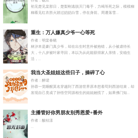
作者：砚玖
初见楚见棠那日，楚梨刚逃脱灭门毒手，力竭等死之际，模模糊
糊看见红衣胜火踏过皑皑白雪，停在身前。周遭落雪...
重生：万人嫌真少爷一心等死
作者：明棠春晓
林汐本是豪门真少爷，却在出生时意外被抱错，从小被虐待长
大，十八岁被叶家寻回，本以为从此能获得家人亲情，安稳生
活，...
我当大圣姐姐这些日子，操碎了心
作者：醉珺
孙蓉一觉睡醒莫名穿越到了西游世界原本想着苟到西游结束，却
发现自己竟成了孙悟空同源相生的姐姐她慌了，如果佛门知...
主播管好你男朋友别秀恩爱+番外
作者：酸桔漾
...