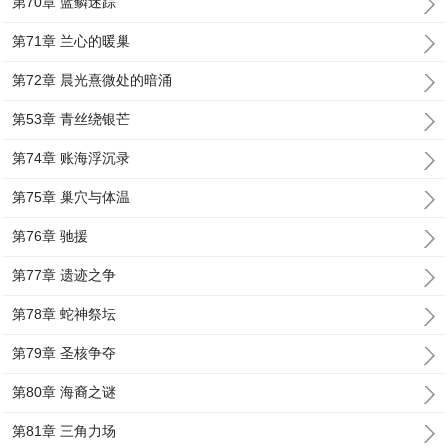
第70章 蓝鳞迷踪
第71章 兰心的暖巢
第72章 晨光熹微处的暗涌
第53章 青丝绕银芒
第74章 账海浮沉录
第75章 巢穴与体温
第76章 驰援
第77章 遗迹之争
第78章 蛇神祭坛
第79章 圣核争夺
第80章 海裔之谜
第81章 三角力场