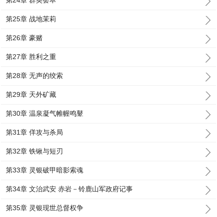
第24章 群英荟萃
第25章 战地茉莉
第26章 豪赌
第27章 胜利之重
第28章 无声的绞索
第29章 天外矿藏
第30章 温泉凝气帷幄鸣鼙
第31章 佯攻与杀局
第32章 铁锹与短刃
第33章 灵银破甲暗影索魂
第34章 文治武安 赤岩－铃鹿山军政府记事
第35章 灵银现世总督权争