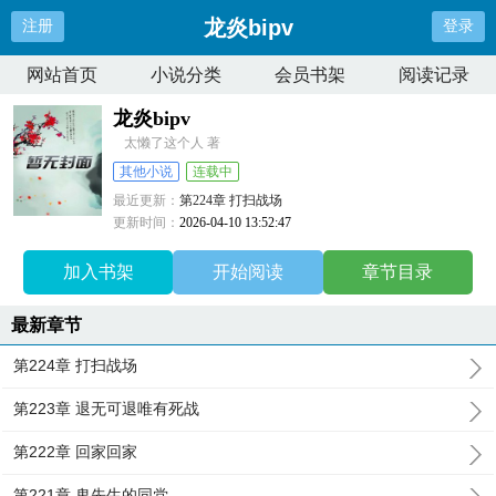
龙炎bipv
注册
登录
网站首页
小说分类
会员书架
阅读记录
龙炎bipv
太懒了这个人 著
其他小说
连载中
最近更新：
第224章 打扫战场
更新时间：
2026-04-10 13:52:47
加入书架
开始阅读
章节目录
最新章节
第224章 打扫战场
第223章 退无可退唯有死战
第222章 回家回家
第221章 鬼先生的同党