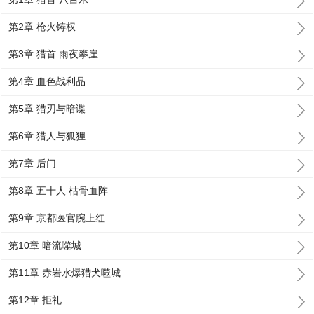
第2章 枪火铸权
第3章 猎首 雨夜攀崖
第4章 血色战利品
第5章 猎刃与暗谍
第6章 猎人与狐狸
第7章 后门
第8章 五十人 枯骨血阵
第9章 京都医官腕上红
第10章 暗流噬城
第11章 赤岩水爆猎犬噬城
第12章 拒礼