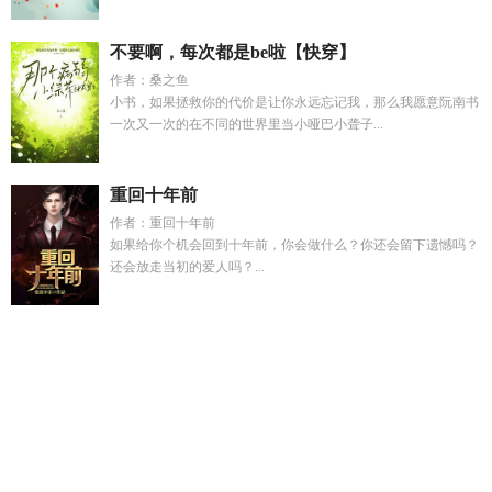
不要啊，每次都是be啦【快穿】
作者：桑之鱼
小书，如果拯救你的代价是让你永远忘记我，那么我愿意阮南书
一次又一次的在不同的世界里当小哑巴小聋子...
重回十年前
作者：重回十年前
如果给你个机会回到十年前，你会做什么？你还会留下遗憾吗？
还会放走当初的爱人吗？...
灾变时代叫什么
重回五岁当团宠全文免费
全民国战选那个职
业好
凡人仙葫第一季免费观看
穴医她想逃最新章节列表_穴医
她想逃
爱转角是暗示什么感情
神兽降临
跌跌撞撞什么意
思
开局洪荒成为鸿钧弟子
阴湿男鬼和聪明女主
神兽游戏
顾
绵沈一珩的免费阅读
全民国战正版安装
被恋爱脑金丝雀碰瓷
了笔趣阁最
重生后五个哥哥团宠我
贪念岛
重生五个哥哥团宠
我
师弟他不可能是白切黑的
明婉裴渡
打造超级独立团 在线阅