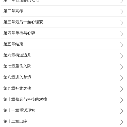
第二章高考
第三章最后一丝心理安
第四章等待与心碎
第五章结束
第六章街道追杀
第七章重伤入院
第八章进入梦境
第九章神龙之魂
第十章修真与科技的对撞
第十一章重返现实
第十二章出院