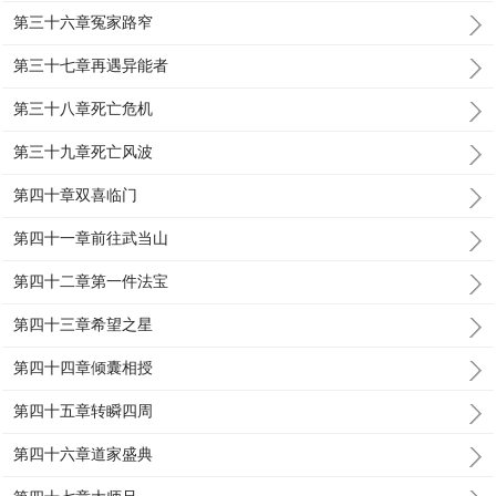
第三十六章冤家路窄
第三十七章再遇异能者
第三十八章死亡危机
第三十九章死亡风波
第四十章双喜临门
第四十一章前往武当山
第四十二章第一件法宝
第四十三章希望之星
第四十四章倾囊相授
第四十五章转瞬四周
第四十六章道家盛典