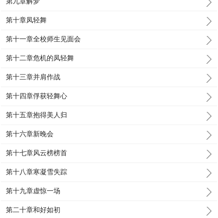
第九章解梦
第十章凤轻舞
第十一章全校师生见面会
第十二章危机的凤轻舞
第十三章并肩作战
第十四章俘获轻舞心
第十五章抱得美人归
第十六章新晚会
第十七章风云榜榜首
第十八章寒凝雪失踪
第十九章虚惊一场
第二十章和好如初