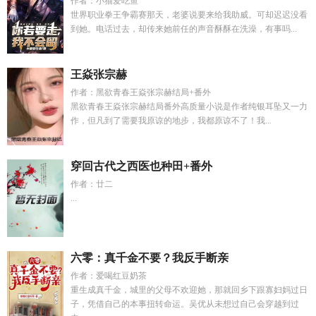
作者：小猫爱吃鱼
世界职业拳王争霸赛那天，老婆说要来给我助威。可却迟迟没看
到她。电话过去，却传来她前任的声音酥酥在洗澡，有事吗...
王焱张宗赫
作者：黑欲青春王焱张宗赫结局+番外
黑欲青春王焱张宗赫结局番外高质量小说是作者纯银耳坠又一力
作，但凡到了需要我原谅的地步，我都原谅不了！我...
穿回古代之西医也种田+番外
作者：廿二
...
六零：真千金不要？我反手断亲
作者：爱喝红豆奶茶
重生成真千金，城里的父母不欢迎她，那就回乡下跟寡妇妈过日
子，凭借自己的本事扭转命运。吴优从未想过自己会穿越到过