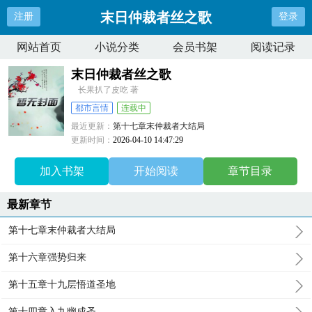
末日仲裁者丝之歌
注册
登录
网站首页
小说分类
会员书架
阅读记录
末日仲裁者丝之歌
长果扒了皮吃 著
都市言情
连载中
最近更新：
第十七章末仲裁者大结局
更新时间：
2026-04-10 14:47:29
加入书架
开始阅读
章节目录
最新章节
第十七章末仲裁者大结局
第十六章强势归来
第十五章十九层悟道圣地
第十四章入九幽成圣