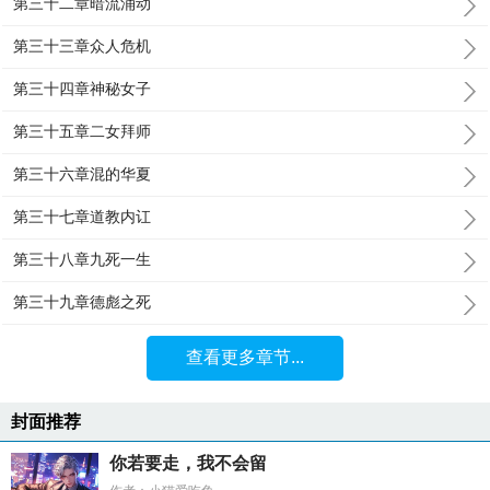
第三十二章暗流涌动
第三十三章众人危机
第三十四章神秘女子
第三十五章二女拜师
第三十六章混的华夏
第三十七章道教内讧
第三十八章九死一生
第三十九章德彪之死
查看更多章节...
封面推荐
你若要走，我不会留