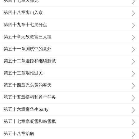
第四十七章大师兄
第四十八章离山入京
第四十九章十七局分点
第五十章无敌教官三人组
第五十一章测试中的意外
第五十二章虚惊和继续测试
第五十三章艰难过关
第五十四章光头黄的春天
第五十五章搭档和首个任务
第五十六章豪华生party
第五十七章寒凝雪和韩雪枫
第五十八章治病