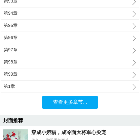
第93章
第94章
第95章
第96章
第97章
第98章
第99章
第1章
查看更多章节...
封面推荐
穿成小娇猫，成冷面大将军心尖宠