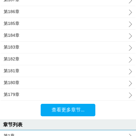
第186章
第185章
第184章
第183章
第182章
第181章
第180章
第179章
查看更多章节...
章节列表
第1章