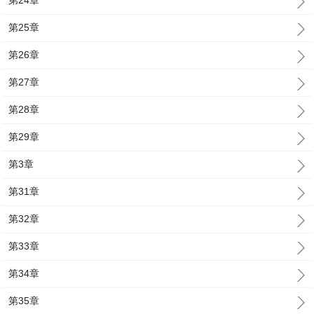
第24章
第25章
第26章
第27章
第28章
第29章
第3章
第31章
第32章
第33章
第34章
第35章