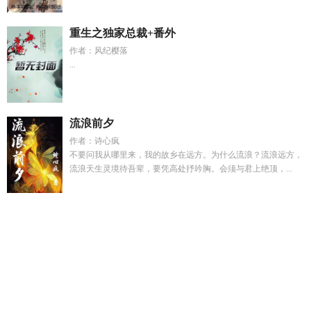
重生之独家总裁+番外
作者：风纪樱落
...
流浪前夕
作者：诗心疯
不要问我从哪里来，我的故乡在远方。为什么流浪？流浪远方，
流浪天生灵境待吾辈，要凭高处抒吟胸。会须与君上绝顶，...
娇妻盛宠慕少深情不晚
残剑的剑
堕绿仙家三部
苏念陆景然全
文免费阅读
洪荒我成通天教主
慕兮谨谢洛合集
厉爷养的花成
精了最新章节免费
洪荒成为通天的徒弟
当太子发现女扮男装
的我
快穿宿主她成了大佬们的白月光
辛德瑞拉原版
慕洛
lofter
和离后夫君后悔了紊
辛德瑞拉2014
洪荒我通天开局成
就大道圣人
盖世枭龙秦江无弹窗全文免费阅读
诸天武万界之
大拯救
十年无人知一朝名天下
烽火父女民国小青最新章节列