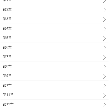
第2章
第3章
第4章
第5章
第6章
第7章
第8章
第9章
第1章
第11章
第12章