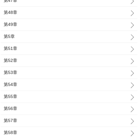
第47章
第48章
第49章
第5章
第51章
第52章
第53章
第54章
第55章
第56章
第57章
第58章