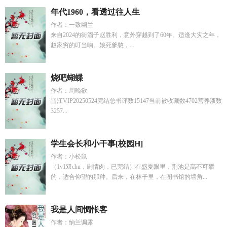
年代1960，看透过往人生
作者：一致幽兰
来自2024的街溜子赵胜利，意外穿越到了60年。适逢大灾之年，
赵家穷的叮当响。娘死爹憨，...
烧吧蝴蝶
作者：周晚欲
晋江VIP20250524完结总书评数15147当前被收藏数4702营养液数
3257...
学生会长和小干事[校园H]
作者：小松鼠
（1v1双chu，剧情肉，已完结）在盛夏眼里，荆池是高不可攀
的，适合仰望的那种。后来，在林子里，在图书馆的墙角...
我是人间惆怅客
作者：纳兰调露