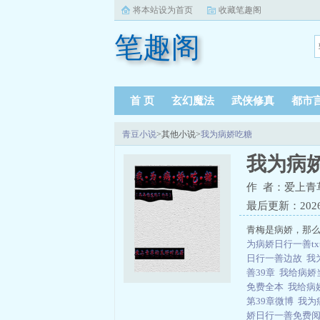
将本站设为首页
收藏笔趣阁
笔趣阁
首 页
玄幻魔法
武侠修真
都市
青豆小说
>其他小说>
我为病娇吃糖
我为病
作 者：爱上青
最后更新：2026-0
青梅是病娇，那么
为病娇日行一善tx
日行一善边故
我
善39章
我给病娇
免费全本
我给病
第39章微博
我为
娇日行一善免费阅