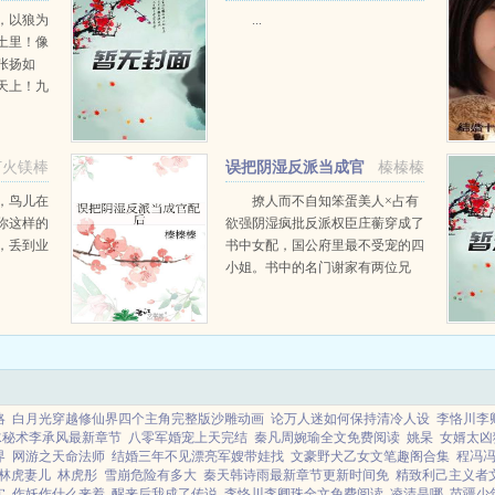
，以狼为
...
土里！像
张扬如
天上！九
废材，今
，与她何
打火镁棒
误把阴湿反派当成官
榛榛榛
配后
，鸟儿在
撩人而不自知笨蛋美人×占有
你这样的
欲强阴湿疯批反派权臣庄蘅穿成了
，丢到业
书中女配，国公府里最不受宠的四
小姐。书中的名门谢家有两位兄
弟，弟弟谢容止，哥哥谢容与。庄
蘅以为自己的官配是谢容与，为了
寻...
略
白月光穿越修仙界四个主角完整版沙雕动画
论万人迷如何保持清冷人设
李恪川李
水秘术李承风最新章节
八零军婚宠上天完结
秦凡周婉瑜全文免费阅读
姚杲
女婿太凶
界
网游之天命法师
结婚三年不见漂亮军嫂带娃找
文豪野犬乙女文笔趣阁合集
程冯
林虎妻儿
林虎彤
雪崩危险有多大
秦天韩诗雨最新章节更新时间免
精致利己主义者
实
作妖作什么来着
醒来后我成了传说
李恪川李卿珠全文免费阅读
凌清是哪
苗疆少