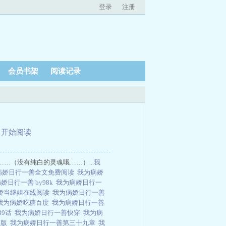
登录
注册
会员书架
阅读记录
、
开始阅读
（没有纯白的灵魂哦……）...
我
病娇日行一善全文免费阅读
我为病娇
娇日行一善 by98k
我为病娇日行一
娇当继姐在线阅读
我为病娇日行一善
我为病娇吃糖百度
我为病娇日行一善
39话
我为病娇日行一善快穿
我为病
整版
我为病娇日行一善第三十九章
我