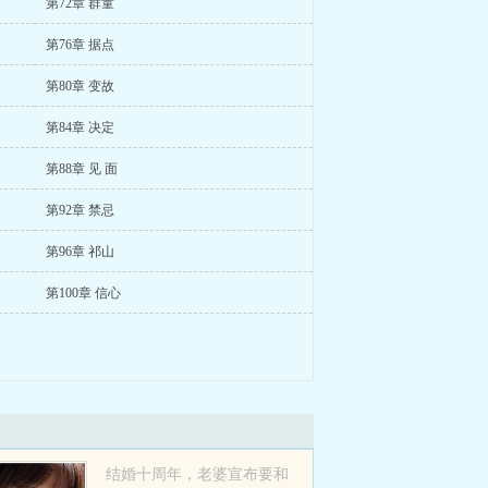
第72章 群童
第76章 据点
第80章 变故
第84章 决定
第88章 见 面
第92章 禁忌
第96章 祁山
第100章 信心
结婚十周年，老婆宣布要和