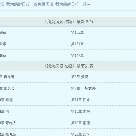
晋江
我为病娇日行一善免费阅读
我为病娇日行一善by
《我为病娇吃糖》最新章节
56章
第155章
52章
第151章
48章
第147章
《我为病娇吃糖》章节列表
章 再发誓
第3章 梦境
章 家长会
第7章 一场意外
0章 幸运
第11章 回来
4章 信
第15章 木楠
8章 守临人
第19章 雨停
2章 孤儿院
第23章 西区