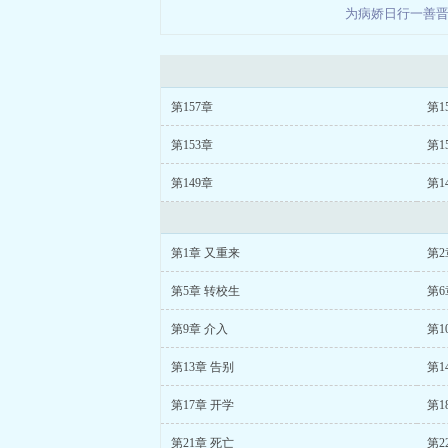
为病娇日行一善
第157章
第1
第153章
第1
第149章
第1
第1章 又重来
第2
第5章 转校生
第6
第9章 介入
第1
第13章 告别
第1
第17章 开学
第1
第21章 死亡
第2