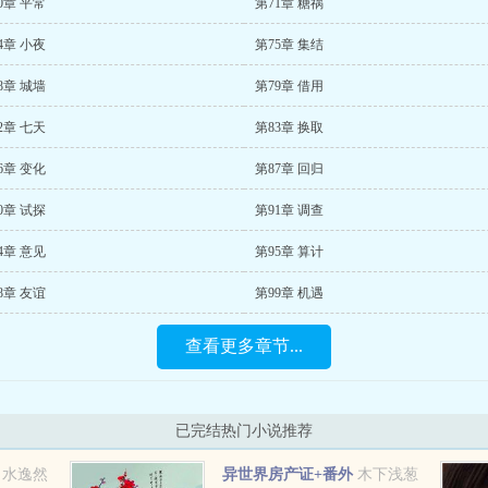
0章 平常
第71章 糖祸
4章 小夜
第75章 集结
8章 城墙
第79章 借用
2章 七天
第83章 换取
6章 变化
第87章 回归
0章 试探
第91章 调查
4章 意见
第95章 算计
8章 友谊
第99章 机遇
查看更多章节...
已完结热门小说推荐
水逸然
异世界房产证+番外
木下浅葱