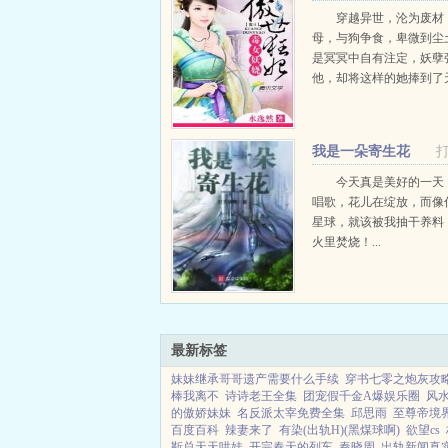
穿越异世，沦为废材
母，与狗争食，卑微到尘
是冥冥中自有注定，妖孽
他，却将这样的她捧到了
死一生，冥域归来！昔日
日毒女，驭兽而来！百姓
干？天下，与她何干？...
我是一朵寄生花
今天真是美好的一天
唱歌，花儿在绽放，而像
星球，就该被我抽干养料
火里焚烧！...
最新标签
妹妹继承哥哥遗产需要什么手续
穿书七零之炮灰攻
棒我离不
诗诗老王全集
团宠假千金A爆娱乐圈
风
的傲娇妹妹
名反派太宰免费全集
邱思雨
至尊帝境
百度百科
辣妻来了
有染(出轨H)(黑煤球啊)
欲望cs
靳总天天哄娃
开完春天的列车
秦晓周
出轨新闻真