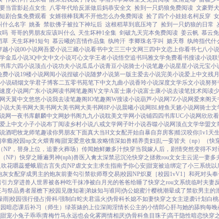
要当雷影起点女生
八零年代给反派做后妈恭安全文
捡到一只奶狼免费阅读
文豪野
短剧合集免费观看
女婿很棒我离不开他怎么办免费阅读
捡了四个小娃娃名柯反穿
叫什么名字
姚蚤
禁欲佛子被拉下神坛后
这根稻草到底压垮了
捡到一只奶狼的日常
救吗
哥哥的男朋友应该叫什么
天生坏种1全集
剑破九天完本免费阅读
姜云帆
慕云免
稻草
天生坏种1短句
慕云曦的言情作品集
纨绔汗
李卿珠名字叫
嫱天尊
纨绔指代什
穿越小说
00小说网
吾爱小说
三藏小说
看书中文
三三中文网
三四中文
恋上你看书
七八小
学
金瓜小说
3Q中文
中文小说
可心文学
王者小说
悟空追书
玛雅文学
免费看书
搜读小说
联
书库
六四小说
顶点小说
功夫小说
瓜瓜小说
青豆小说
骑士小说
笔趣小说
星星小说
元宝小
免费小说
19楼小说
网阅小说
捏破小说
随梦小说
第一版主
爱去小说
完美小说
爱上中文
残
小说
硝烟文学
君子博客
二五零书苑
笔下中文
九曲小说
香玲小说
深度文学
乐文小说
努努
速度小说网
广东小说网
读书网
笔趣阁V
文学A
富士康小说
富士康小说
去读笔
技术阅读
网
天翼中文
悠悠小说
我去读
笔趣阁IO
笔趣阁W
搜读小说
葫芦小说网
7Z小说网
爱来阁
天
7小说
大美书网
大美书网
大美书网
大美书网
8P小说
晨曦小说网
BL鲤鱼
天籁小说网
骑士文
说网
一夜书库
麒麟中文网
妙书阁
九九小说
耽美文学网
小说铺
四四书库
UC小说网
欣欣看
爱上中文
小子小说
布丁阅读
乡村小说
八戒文学网
子叶小说
吞噬小说网
顶点文学
华盟文
说酒吧
牧龙师
笔趣读
你男朋友下面真大
当H文女配开始自暴自弃
房客|糙汉
咬你|1v1
天
]
幸瘾|校园np
文火煨青梅|甜宠
爱意收集攻略
情深如兽
精养贵妇|乱
一妾皆夫（np）
（快
（NP，替身上位，追妻火葬场）
传闻她鲜嫩多汁|快穿
当我嫁人后，剧情突然变得不对
（NP）
快穿之睡遍男神(nph)
兽医
入禽太深
禁忌沉沦
快穿之拯救rou文女主
云泥
一妻多
人
吹花嚼蕊
蹙蛾眉|古言
失贞|NP
虐文女主求生指南
予你心安|甜宠
被迫绑定了小三系统以
炮灰女配
穿成男主的炮灰前妻
勾引禁欲师尊
交易|校园NP
炽夏［校园1vV1］
和死对头奉
暗引力
穿进兽人世界被各种吃干抹净
被白月光的爸爸给睡了
快穿之rou文系统
临时夫妻
王与祭品勇者
屋檐下|校园
见微知著|弟妹
知与谁同|伪公媳
蜜汁樱桃
潮晕
成了禁欲男主的
燥雨|校园
强行侵占|骨科/强制
白蛇夫君
温火|伪骨科
长媳不如妻
快穿之女主逆袭计划
白桃
校园暗恋
课后补习（师生）
绿茶婊的上位
深闺淫情
长公主的小情郎
心肝与她的舔狗
每晚
|甜宠
小兔子乖乖|青梅竹马
永远也会化雾
两情相厌|伪骨科
鱼目珠子|高干
隐性暗恋
快穿