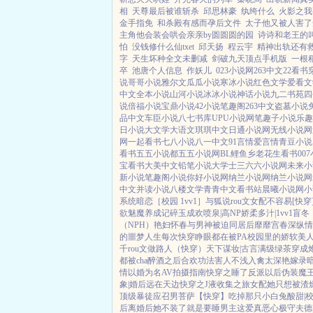
相
天尊最后被谁斩杀
邱思林豪
纨绔什么
火影之我
金手指免
和杀殿有感而孕后文件
太子他又被人害了
主角他会装会哄会亲亲by圆圆圆的园
诗诗和老王的
怕
没钱修什么仙txet
邱天扬
程云宇
精神出轨还有
字
天生坏种全文未删减
剑破九天顶点手机版
一根
卒
池唐个人信息
作妖儿
023小说网
263中文
22看书
说
哥哥小说
雅尔文
瓜瓜小说
寒冰小说
红色文学
爱看文
中文
全本小说
山河小说
冰冰小说
神话小说
九二书苑
四
说
倍福小说
宝鼎小说
42小说
笔趣阁
263中文
盗墓小说
品中文
车臣小说
八七书库
UPU小说网
笔趣子小说
乐趣
日小说
大文学
大语文
琪琪中文
日通小说网
无线小说网
网
一起看书
七八小说
八一中文
91言情
爱言情
青豆小说
看书
五五小说都
五五小说网
BL鲤鱼乡
老花生看书
00
宝看书
大美中文
铅笔小说
大学士
三六六小说网
未来小
新小说
笔趣阁小说
你好小说网
纳兰小说网
纳兰小说网
中文
并读小说
八楼文学
青青中文
看书站
晨曦小说网
小
系统
暗恋［校园 1vv1］
与狐说
rou文女配不容易[快穿
欲
魅魔养成记
碎玉成欢
喷泉|高NP
娇柔多汁|1vv1
盲冬
（NPH）
艳妇怀春
与男神被迫同居后
靡靡宫春深
纵情
的噩梦人生
每次快穿睁眼都在被PA
校园里的娇软美
千rou文做路人（快穿）
天下谋妆|古言
满级绿茶穿成
都被cha
醉酒之后
合欢功法害人不浅
入禽太深
艳嫁录
情
以婚为名
AV拍摄指南
快穿之睡了反派以后
伪装魔
象|婚后
远在天边
快穿之J液收集之旅
女配她只想被渣
顶级暴徒
应召男菩萨
【快穿】吃掉那只小白兔
酸甜|
后
离婚后她不装了
就是要睡男主
这爱真恶心
极守夫德