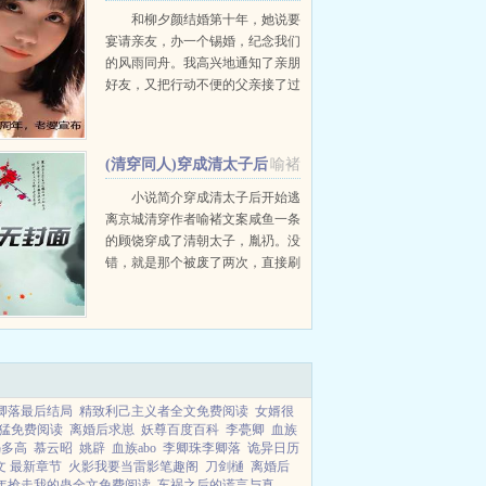
竹马白头偕老推荐必读
和柳夕颜结婚第十年，她说要
宴请亲友，办一个锡婚，纪念我们
柳夕颜顾安川+
的风雨同舟。我高兴地通知了亲朋
好友，又把行动不便的父亲接了过
来。父亲更是为了不给儿子媳妇丢
面子，特意装了假肢，做了一个假
发。焕然一新地来到江市。到了上
(清穿同人)穿成清太子后
喻褚
台时刻，柳絮言居然挽着竹马...
开始逃离京城[清穿]+番外
小说简介穿成清太子后开始逃
离京城清穿作者喻褚文案咸鱼一条
的顾饶穿成了清朝太子，胤礽。没
错，就是那个被废了两次，直接刷
新了历史记录的太子。他穿的时间
不怎么美妙，刚从京城来到行宫探
病老父亲康熙。如果不出意外的
话，接下...
卿落最后结局
精致利己主义者全文免费阅读
女婿很
猛免费阅读
离婚后求崽
妖尊百度百科
李甍卿
血族
冯多高
慕云昭
姚辟
血族abo
李卿珠李卿落
诡异日历
文 最新章节
火影我要当雷影笔趣阁
刀剑樋
离婚后
年抢走我的蛊全文免费阅读
车祸之后的谎言与真