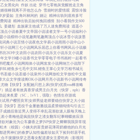
犬乙女黑化向
作妖 出处
穿书七零炮灰觉醒抢走主角
女婿很棒我离不开他怎么办
雪崩时的爱情观
震惊冷脸
岁岁晏如
主角叫林闲的
姚让
精神出轨到底有多可
费阅读
精神出轨后如何挽回感情
别小看我作文600
么
姜建彤
血族家主他成了万人迷免费阅读
逍遥小
说
顶点小说
春夏中文
帝国小说
读者文学
一号小说
福利小
盟小说
模特小说
笔趣阁
笔趣阁
顶点小说
冰雪小说
泼墨
说
词典小说
言情小说
夜色文学
易小说
雨雨小说
中山小
月轩小说网
三七小说网
风乐居
恋上你看书网
风云小说
极
书坊
263中文
农田小说
农田小说
乐文小说
乐文小说
夏
少年文学
19楼小说
香书文学
零零电子书
书画村
一起看书
书吧
魔爪小说网
阅体小说网
发发小说网
纳兰小说
陛下
学
BL鲤鱼乡
七毛中文
BL鲤鱼王
掌心文学
万相书城
元
书
圣墟小说
圣墟小说
泉州小说网
放松文学
放松中文
最
章
大众文学
搜读阁
OK小说网
月亮小说
新书小说网
传奇
生尤物【快穿】
女配她只想上床(快穿)
优质rou棒攻略
穿）插足者
有效真香
穿成男主白月光（快穿，nph）
香
劲起来
炙爱（SC，1vV1，强取）
色情生存游戏
夫试用户
樱照良宵|女师男徒
老师要稳住
快穿之大小姐
后【快穿】
恶役千金屡败屡战
温柔禁锢
纯情勾引
去三
子成婚后
靠近男人变得不幸
乱花渐欲迷人眼
每天晚上
反差小青梅
他是疯批
快穿之渣女翻车纪事
蝴蝶效应
浪
泄欲对象
沦为公车
麝香之梦|NP
快穿之卿卿我我
异常现
松木（校园）
小姨夫的富贵娇花
薄荷奶糖
他的白月光
都进男神们的春梦
认知性偏差
珍如天下
捡到邻居手机
之合不拢腿
快穿之恶毒女配逆袭
女主爱吃肉
（影视同