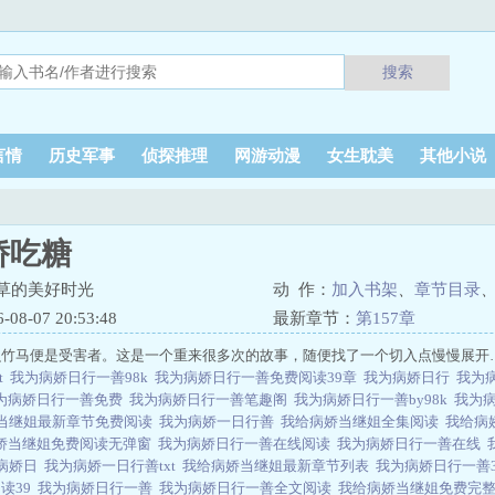
搜索
言情
历史军事
侦探推理
网游动漫
女生耽美
其他小说
娇吃糖
草的美好时光
动 作：
加入书架
、
章节目录
8-07 20:53:48
最新章节：
第157章
竹马便是受害者。这是一个重来很多次的故事，随便找了一个切入点慢慢展开……
t
我为病娇日行一善98k
我为病娇日行一善免费阅读39章
我为病娇日行
我为
为病娇日行一善免费
我为病娇日行一善笔趣阁
我为病娇日行一善by98k
我为病
当继姐最新章节免费阅读
我为病娇一日行善
我给病娇当继姐全集阅读
我给病
娇当继姐免费阅读无弹窗
我为病娇日行一善在线阅读
我为病娇日行一善在线
病娇日
我为病娇一日行善txt
我给病娇当继姐最新章节列表
我为病娇日行一善
读39
我为病娇日行一善
我为病娇日行一善全文阅读
我给病娇当继姐免费完