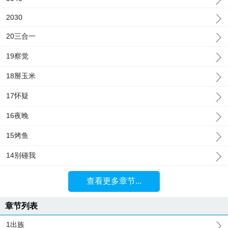
2030
20三合一
19察觉
18掰玉米
17怀疑
16夜晚
15烤鱼
14别碰我
查看更多章节...
章节列表
1出族