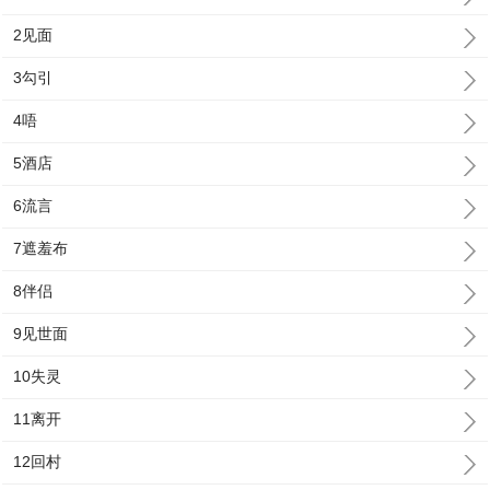
2见面
3勾引
4唔
5酒店
6流言
7遮羞布
8伴侣
9见世面
10失灵
11离开
12回村