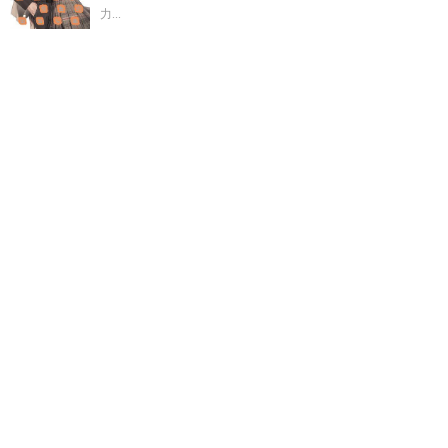
力...
雪狐之风影剧情介绍
开局接皇榜皇后竟是我亲娘
凡人修仙从
画符开始正版阅读
重生军婚方云廷陆曼珠
赵大一
沈总别挽回
阮小姐永不回头
楚朝和楚棠是亲姐妹吗
逆袭大奖完整版
喝孟
婆汤都想和你交杯烟嗓船长歌曲
方云霆
饮了这碗孟婆汤
祈爷
的闪婚娇妻不一般
林念蒋川
女主叫林烟现代
科举开挂路
宋
晏和汪清林的爱情故事
叶临君免费阅读
仙剑世界御灵外观怎
么拿出来
云儿云儿儿歌视频
慕容仙儿免费阅读
仙剑御灵觉醒
详细攻略
许欢颜裴从闻短剧最新章节
云儿是啥意思
祁医生你
的前妻后悔了
落魄贵族 落地秀才 成功的商人
退婚当日帝赐九
重荣
狐妖凤牺的结局
重生之黑客
云儿灵感
赵大和
赵大
弟
方云芝陆彦宽
歌曲云儿
梁初予
主角叫叶君临的短剧名
字
综影视之清梨一枕寒宵
黑客重生拿到前二十服务器的
祁医
生你前妻悔了短剧免费更新时间
赵大叔和长玉什么关系
沈昭
宁顾衡
仙剑世界手游御灵怎么出战的
赵 初
仙剑世界御灵阵容
搭配
逆袭成大帝是哪部
林烟最新章节
沈昭军顾北舟的免费阅
读最新章节
逆袭大学陆川的
裴从闻许欢颜笔趣阁
贪财好你推
荐
叶无九最强对手是谁