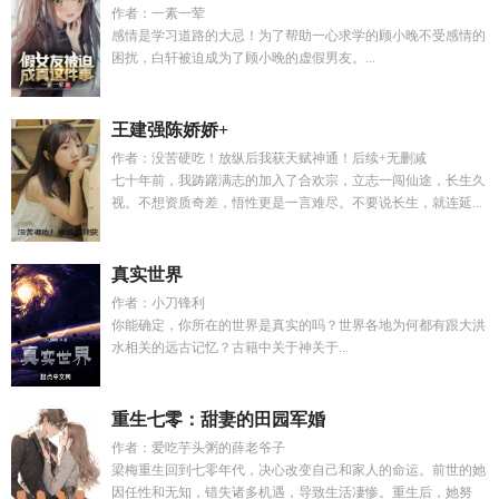
作者：一素一荤
感情是学习道路的大忌！为了帮助一心求学的顾小晚不受感情的
困扰，白轩被迫成为了顾小晚的虚假男友。...
王建强陈娇娇+
作者：没苦硬吃！放纵后我获天赋神通！后续+无删减
七十年前，我踌躇满志的加入了合欢宗，立志一闯仙途，长生久
视。不想资质奇差，悟性更是一言难尽。不要说长生，就连延...
真实世界
作者：小刀锋利
你能确定，你所在的世界是真实的吗？世界各地为何都有跟大洪
水相关的远古记忆？古籍中关于神关于...
重生七零：甜妻的田园军婚
作者：爱吃芋头粥的薛老爷子
梁梅重生回到七零年代，决心改变自己和家人的命运。前世的她
因任性和无知，错失诸多机遇，导致生活凄惨。重生后，她努