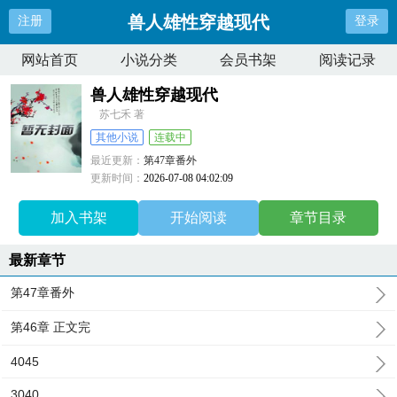
兽人雄性穿越现代
注册
登录
网站首页
小说分类
会员书架
阅读记录
兽人雄性穿越现代
苏七禾 著
其他小说
连载中
最近更新：
第47章番外
更新时间：
2026-07-08 04:02:09
加入书架
开始阅读
章节目录
最新章节
第47章番外
第46章 正文完
4045
3040