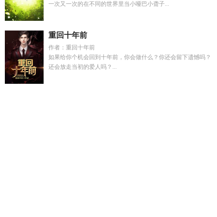
一次又一次的在不同的世界里当小哑巴小聋子...
重回十年前
作者：重回十年前
如果给你个机会回到十年前，你会做什么？你还会留下遗憾吗？
还会放走当初的爱人吗？...
灾变时代叫什么
重回五岁当团宠全文免费
全民国战选那个职
业好
凡人仙葫第一季免费观看
穴医她想逃最新章节列表_穴医
她想逃
爱转角是暗示什么感情
神兽降临
跌跌撞撞什么意
思
开局洪荒成为鸿钧弟子
阴湿男鬼和聪明女主
神兽游戏
顾
绵沈一珩的免费阅读
全民国战正版安装
被恋爱脑金丝雀碰瓷
了笔趣阁最
重生后五个哥哥团宠我
贪念岛
重生五个哥哥团宠
我
师弟他不可能是白切黑的
明婉裴渡
打造超级独立团 在线阅
读飞卢
穴医她想出逃
退婚真相大揭秘
全民国战手游官方
贪
念游戏
贪念电影
妈妈的性教育谁是女主
她想要逃开
沈屹姜
觅樱最新章节更新
阴湿男鬼和病娇有什么区别
唐代大诗人李
白的诗
穴医她只想逃类似
兕子大唐晋阳公主穿越二部
重生
1996开局迎娶前妻闺蜜TXT
女装网恋大学掉马
百年灾难纪