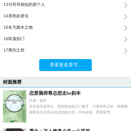
13与哥哥相似的那个人
14系统奴隶化
15名为旗木之物
16双鬼拍门
17离别之前
查看更多章节...
封面推荐
恋爱脑师尊总想走be剧本
作者：砚玖
初见楚见棠那日，楚梨刚逃脱灭门毒手，力竭等死之际，模模糊
糊看见红衣胜火踏过皑皑白雪，停在身前。周遭落雪...