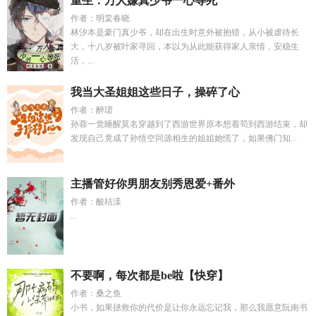
重生：万人嫌真少爷一心等死
作者：明棠春晓
林汐本是豪门真少爷，却在出生时意外被抱错，从小被虐待长
大，十八岁被叶家寻回，本以为从此能获得家人亲情，安稳生
活，...
我当大圣姐姐这些日子，操碎了心
作者：醉珺
孙蓉一觉睡醒莫名穿越到了西游世界原本想着苟到西游结束，却
发现自己竟成了孙悟空同源相生的姐姐她慌了，如果佛门知...
主播管好你男朋友别秀恩爱+番外
作者：酸桔漾
...
不要啊，每次都是be啦【快穿】
作者：桑之鱼
小书，如果拯救你的代价是让你永远忘记我，那么我愿意阮南书