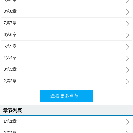
8第8章
7第7章
6第6章
5第5章
4第4章
3第3章
2第2章
查看更多章节...
章节列表
1第1章
2第2章