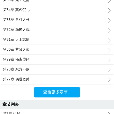
第84章 莫名贺礼
第83章 意料之外
第82章 巅峰之战
第81章 太上忘情
第80章 紫禁之巅
第79章 秘密盟约
第78章 东方不败
第77章 偶遇盗帅
查看更多章节...
章节列表
第1章 边城