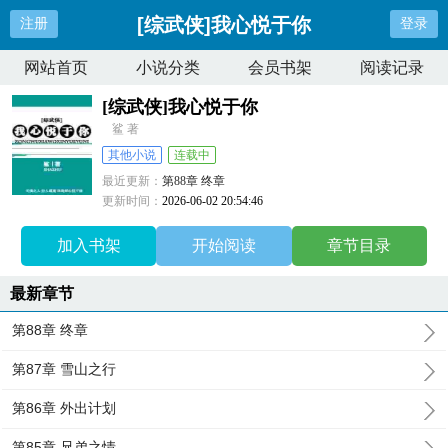
[综武侠]我心悦于你
注册
登录
网站首页
小说分类
会员书架
阅读记录
[综武侠]我心悦于你
鲨 著
其他小说
连载中
最近更新：
第88章 终章
更新时间：
2026-06-02 20:54:46
加入书架
开始阅读
章节目录
最新章节
第88章 终章
第87章 雪山之行
第86章 外出计划
第85章 兄弟之情