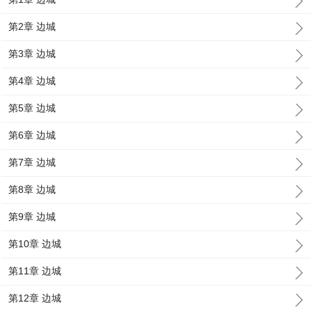
第2章 边城
第3章 边城
第4章 边城
第5章 边城
第6章 边城
第7章 边城
第8章 边城
第9章 边城
第10章 边城
第11章 边城
第12章 边城