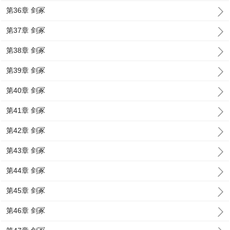
第36章 剑冢
第37章 剑冢
第38章 剑冢
第39章 剑冢
第40章 剑冢
第41章 剑冢
第42章 剑冢
第43章 剑冢
第44章 剑冢
第45章 剑冢
第46章 剑冢