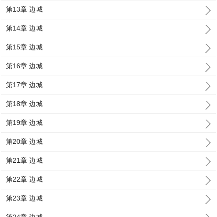
第13章 边城
第14章 边城
第15章 边城
第16章 边城
第17章 边城
第18章 边城
第19章 边城
第20章 边城
第21章 边城
第22章 边城
第23章 边城