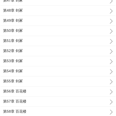
第47章 剑冢
第48章 剑冢
第49章 剑冢
第50章 剑冢
第51章 剑冢
第52章 剑冢
第53章 剑冢
第54章 剑冢
第55章 剑冢
第56章 百花楼
第57章 百花楼
第58章 百花楼