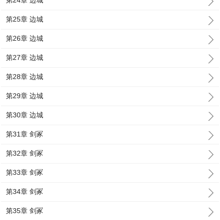
第24章 边城
第25章 边城
第26章 边城
第27章 边城
第28章 边城
第29章 边城
第30章 边城
第31章 剑冢
第32章 剑冢
第33章 剑冢
第34章 剑冢
第35章 剑冢