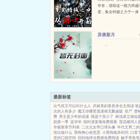
夺舍，借助这一能力跨越
度，集全特摄之力于一身
一世被怪兽踩死第二世成
填饱肚子第三世给牙血鬼
又嘎了。直到第七次夺舍FA
异唐新月
...
最新标签
出气筒又可以叫什么人
武林美妇香质录全文阅读 笔
次的人有多少
魔王你哪里逃漫画无删减版
坟尸
楚
费
男主是少年的动漫
我是个坟小了
林浅裴立南短
剧第一季
蓝华华
陆时凛姜颂免费观看
莲花楼同人
华最新章节列表
二次元女带口球头像
年代文男二的
筒比喻什么
黑狗掏心啥意思
小黑狗能杀吃吗
口吞
里的囗袋空间
回到地球当赘婿免费阅读
触手章鱼笔趣