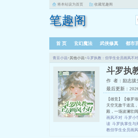
将本站设为首页
收藏笔趣阁
笔趣阁
首 页
玄幻魔法
武侠修真
都市
青豆小说
>其他小说>
斗罗执教：但学生全员画风不
斗罗执
作 者：励志拔
最后更新：2026-0
【雄竞】【修罗场
天空无敌千道流，
殿，一场波澜壮阔
画风不对
斗罗小
读
斗罗执掌生与
教但学生全员画风