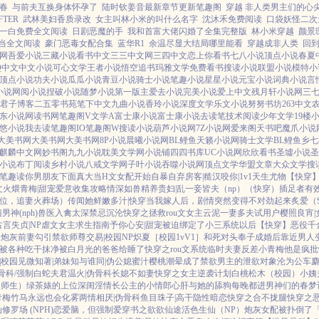
春
与前夫互换身体怀孕了
陆时钦姜音最新章节更新笔趣阁
穿越 非人类男主们的心
TER
武林美妇香质录改
女主叫林小米的叫什么名字
沈沐禾免费阅读
口袋妖怪二次
一白免费全文阅读
日剧恶魔的手
我和首富大佬闪婚了全集完整版
林小米穿越
颜景
当全文阅读
豪门恶毒女配合集
蓝华R1
余温尽显大结局哪里能看
穿越成非人类
回
说网
吾爱小说
三藏小说
看书中文
三三中文网
三四中文
恋上你看书
七八小说
顶点小说
春夏
Q中文
中文小说
可心文学
王者小说
悟空追书
玛雅文学
免费看书
搜读小说
联盟小说
模特小
顶点小说
功夫小说
瓜瓜小说
青豆小说
骑士小说
笔趣小说
星星小说
元宝小说
词典小说
言
小说
网阅小说
捏破小说
随梦小说
第一版主
爱去小说
完美小说
爱上中文
残月轩小说网
三
君子博客
二五零书苑
笔下中文
九曲小说
香玲小说
深度文学
乐文小说
努努书坊
263中文
东小说网
读书网
笔趣阁V
文学A
富士康小说
富士康小说
去读笔
技术阅读
少年文学
19楼
悠小说
我去读
笔趣阁IO
笔趣阁W
搜读小说
葫芦小说网
7Z小说网
爱来阁
天书吧
魔爪小说
大美书网
大美书网
大美书网
8P小说
晨曦小说网
BL鲤鱼
天籁小说网
骑士文学
BL鲤鱼乡
七
麒麟中文网
妙书阁
九九小说
耽美文学网
小说铺
四四书库
UC小说网
欣欣看书
圣墟小说
圣
小说
布丁阅读
乡村小说
八戒文学网
子叶小说
吞噬小说网
顶点文学
华盟文章
大众文学
搜
笔趣读
你男朋友下面真大
当H文女配开始自暴自弃
房客|糙汉
咬你|1v1
天生尤物【快穿
文火煨青梅|甜宠
爱意收集攻略
情深如兽
精养贵妇|乱
一妾皆夫（np）
（快穿）插足者
有
上位，追妻火葬场）
传闻她鲜嫩多汁|快穿
当我嫁人后，剧情突然变得不对劲起来
炙爱（
神(nph)
兽医
入禽太深
禁忌沉沦
快穿之拯救rou文女主
云泥
一妻多夫试用户
樱照良宵|
古言
失贞|NP
虐文女主求生指南
予你心安|甜宠
被迫绑定了小三系统以后【快穿】
恶役千
的炮灰前妻
勾引禁欲师尊
交易|校园NP
炽夏［校园1vV1］
和死对头奉子成婚后
靠近男人
被各种吃干抹净
被白月光的爸爸给睡了
快穿之rou文系统
临时夫妻
反差小青梅
他是疯批
|校园
见微知著|弟妹
知与谁同|伪公媳
蜜汁樱桃
潮晕
成了禁欲男主的泄欲对象
沦为公车
麝
骨科/强制
白蛇夫君
温火|伪骨科
长媳不如妻
快穿之女主逆袭计划
白桃松木（校园）
小姨
（师生）
绿茶婊的上位
深闺淫情
长公主的小情郎
心肝与她的舔狗
每晚都进男神们的春梦
青梅竹马
永远也会化雾
两情相厌|伪骨科
鱼目珠子|高干
隐性暗恋
快穿之合不拢腿
快穿之
修罗场 (NPH)
恋爱脑，但强制爱
穿书之欲欲仙途
活色生仙（NP）
炮灰女配被扑倒了