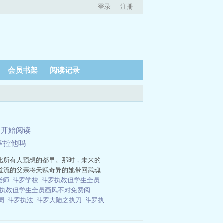
登录
注册
会员书架
阅读记录
、
开始阅读
想掌控他吗
比所有人预想的都早。那时，未来的
道流的父亲将天赋奇异的她带回武魂
 老师
斗罗学校
斗罗执教但学生全员
执教但学生全员画风不对免费阅
趣周
斗罗执法
斗罗大陆之执刀
斗罗执