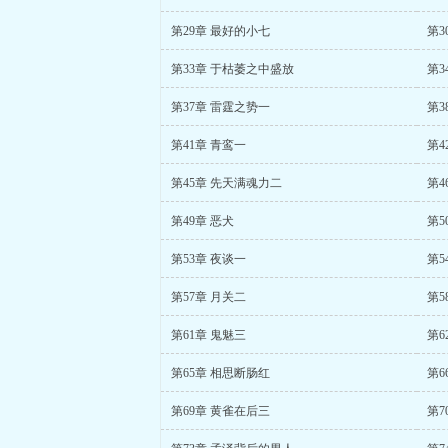
第29章 最好的小七
第3
第33章 于枯萎之中盛放
第3
第37章 雷霆之势一
第3
第41章 青鸾一
第4
第45章 先天满魂力二
第4
第49章 恶犬
第5
第53章 夜谈一
第5
第57章 月关二
第5
第61章 鬼魅三
第6
第65章 相思断肠红
第6
第69章 黄雀在后三
第7