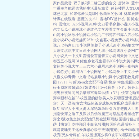
家作品欣赏
双子换7缘二缘三缘的含义
唐沐沐
蓝华
年番主角能远离我的生活最新章节
莲花楼同人文LOF
球已无敌
如果你爱我是哪个歌曲里的歌词
林星辰陆
计谋在线观看
恶魔的技术1
雪地DIY是什么
国舅难
狗
雪地犬
023小说网
263中文
22看书
穿越小说
00小
尔文
瓜瓜小说
寒冰小说
红色文学
爱看文学
金瓜小说
3
山河小说
冰冰小说
神话小说
九二书苑
四书库
六四小说
鼎小说
42小说
笔趣阁
263中文
盗墓小说
免费小说
19楼
说
八七书库
UPU小说网
笔趣子小说
乐趣小说
硝烟文学
大语文
琪琪中文
日通小说网
无线小说网
速度小说网
广
八小说
八一中文
91言情
爱言情
青豆小说网
天翼中文
悠
都
五五小说网
BL鲤鱼乡
老花生看书
007小说
大美书网
文
铅笔小说
大学士
三六六小说网
未来小说网
一夜书库
小说
你好小说网
纳兰小说网
纳兰小说网
爱上中文
小子
八楼文学
青青中文
看书站
晨曦小说网
小说酒吧
牧龙师
园 1vv1］
与狐说
rou文女配不容易[快穿]
幸瘾|校园np
碎玉成欢
喷泉|高NP
娇柔多汁|1vv1
盲冬（NP，替身
与男神被迫同居后
靡靡宫春深
纵情（NP）
快穿之睡遍男
穿睁眼都在被PA
校园里的娇软美人
吹花嚼蕊
蹙蛾眉|
穿）
天下谋妆|古言
满级绿茶穿成炮灰女配
穿成男主
欢功法害人不浅
入禽太深
艳嫁录
暗引力
穿进兽人世界
指南
快穿之睡了反派以后
伪装魔王与祭品勇者
屋檐下
穿之J液收集之旅
女配她只想被渣
燥雨|校园
强行侵占|
萨
【快穿】吃掉那只小白兔
酸甜|校园暗恋
课后补习
就是要睡男主
这爱真恶心
极守夫德|甜宠
小兔子乖乖|
极宠(兄妹骨科)
白羊|校园
漂亮少将O被军A灌满后
修仙