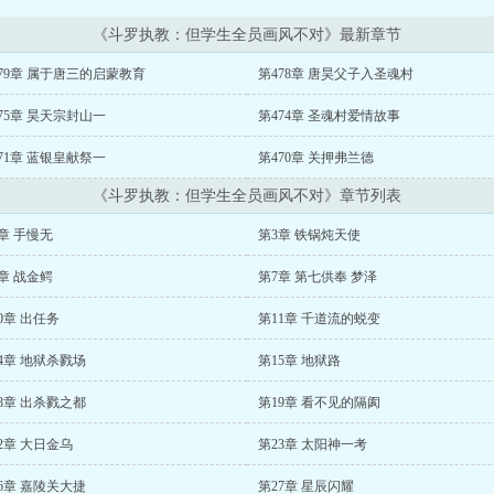
《斗罗执教：但学生全员画风不对》最新章节
79章 属于唐三的启蒙教育
第478章 唐昊父子入圣魂村
75章 昊天宗封山一
第474章 圣魂村爱情故事
71章 蓝银皇献祭一
第470章 关押弗兰德
《斗罗执教：但学生全员画风不对》章节列表
章 手慢无
第3章 铁锅炖天使
章 战金鳄
第7章 第七供奉 梦泽
0章 出任务
第11章 千道流的蜕变
4章 地狱杀戮场
第15章 地狱路
8章 出杀戮之都
第19章 看不见的隔阂
2章 大日金乌
第23章 太阳神一考
6章 嘉陵关大捷
第27章 星辰闪耀