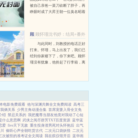
被自己亲爸一菜刀砍断了脖子，再
睁眼时成了大昇王朝一位臭名昭着
的极品恶妇。这恶妇是莫家大郎的
童养媳，却心悦未婚夫的弟弟。恶
妇脾气暴躁且品德败坏整天作天作
顾
顾怀瑾沈书妤：结局+番外
地，把...
怀瑾沈书妤
与此同时，刘教授的电话正好
打来。怀瑾，马上出发了，我们已
经到你家楼下了，你下来吧。顾怀
瑾没有犹豫，他拎起了行李箱，离
开了这个曾被命名为家的破烂出租
屋。永远都不会再回来。...
本电影免费观看
他与深渊共舞全文免费阅读
高考三
拨我俩关系
少男主角动漫合集
首席宠妻入骨全文免
介绍
禁忌关系的
我把魔尊当朋友他竟对我动了心短
是什么意思啊
武侠之阅尽群芳TXT百度资源
蓝华蓝
恋爱
five天下无敌
重生投身渣男死对头怀抱后
出气
立川
偷听心声全朝吃货古代
二次元口袋妖怪
二次元
三次被拒的准考证全文阅读
我在殡仪馆开后
蓝华画