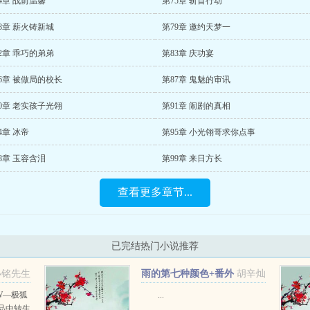
4章 战前温馨
第75章 斩首行动
8章 薪火铸新城
第79章 邀约天梦一
2章 乖巧的弟弟
第83章 庆功宴
6章 被做局的校长
第87章 鬼魅的审讯
0章 老实孩子光翎
第91章 闹剧的真相
4章 冰帝
第95章 小光翎哥求你点事
8章 玉容含泪
第99章 来日方长
查看更多章节...
已完结热门小说推荐
小铭先生
雨的第七种颜色+番外
胡辛灿
W—极狐
...
品中转生