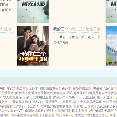
不同维
，然而第
功让霍拉
送外卖，
...
桥·流水
我的三个
我的三个绝色干娘
绝色干娘
我有三个绝色干娘，还有三个
美艳未婚妻...
趣阁
年代文男二重生上位了
把反派魔尊收为妖仆了
崔晏辞谢清瑶
樊依云
我的日记
昭宁萧景珩
醋精成了狗番外篇最新章节更新内容
我和他互换后知道竟是有人故意挑
剧
非人类男主op
我的日记本在线观看
陈秋娟个人简历
天下无敌全解
唐一禾沈沐衍
原创女主
乔知夏谢屿白
武林美妇香质录男主
樊芸芸
卑劣情人读后感分享
纯洁圣女
病弱前妻
出气筒长什么样子
与前任交换老婆的经历
项蔚然
三百六十无死角的乙女
下二十人是什么字
偷听吃货暴君心声36
小黑狗好吗
日本主角是少年的动漫
林浅裴
阁txt
清冷圣女修仙界高悬于天的圣光
韩廷为啥不介意女主
戏精意思是什么
高考