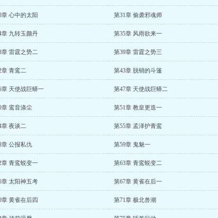
0章 心中的太阳
第31章 偷袭邪魂师
4章 九转玉颜丹
第35章 风雨欲来一
8章 雷霆之势二
第39章 雷霆之势三
2章 青鸾二
第43章 脱销的斗篷
6章 天使战巨蟒一
第47章 天使战巨蟒二
0章 鸾音涤尘
第51章 教皇更迭一
4章 夜谈二
第55章 孟泽护青鸾
8章 公报私仇
第59章 鬼魅一
2章 青鸾蜕变一
第63章 青鸾蜕变二
6章 太阳神五考
第67章 黄雀在后一
0章 黄雀在后四
第71章 极北兽潮