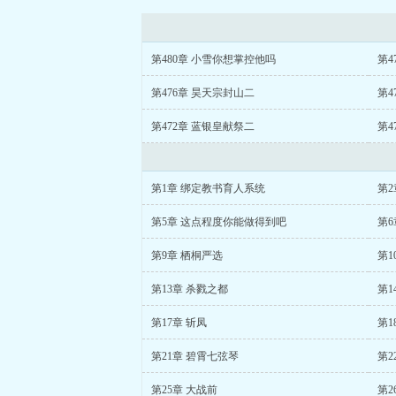
第480章 小雪你想掌控他吗
第4
第476章 昊天宗封山二
第4
第472章 蓝银皇献祭二
第4
第1章 绑定教书育人系统
第2
第5章 这点程度你能做得到吧
第6
第9章 栖桐严选
第1
第13章 杀戮之都
第1
第17章 斩凤
第1
第21章 碧霄七弦琴
第2
第25章 大战前
第2