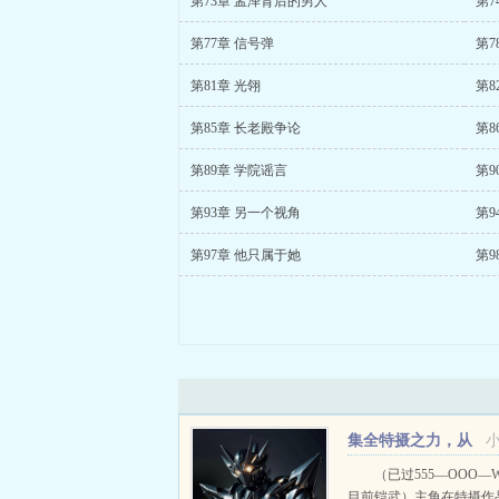
第73章 孟泽背后的男人
第7
第77章 信号弹
第7
第81章 光翎
第8
第85章 长老殿争论
第8
第89章 学院谣言
第9
第93章 另一个视角
第9
第97章 他只属于她
第9
集全特摄之力，从
骑士开始
（已过555—OOO—
目前铠武）主角在特摄作