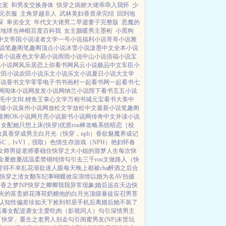
尖宠
和男友交换身体
快穿之病娇大佬乖乖入我怀
少
元衣服
主角穿越非人
武林美妇香质录完结
回到地
琛
卑劣全文
年代文大佬男二早逝妻子完整版
恶魔的
到地球当神棍百度百科我
女主颜暖男主墨桁
小黑狗
中文
帝国小说
读者文学
一号小说
福利小说
哥哥小说
雅
说
笔趣阁
笔趣阁
顶点小说
冰雪小说
泼墨中文
全本小说
情小说
夜色文学
易小说
雨雨小说
中山小说
倍福小说
宝
七小说网
风乐居
恋上你看书网
风云小说
极品中文
车臣小
农田小说
农田小说
乐文小说
乐文小说
夏日小说
大文学
小说
香书文学
零零电子书
书画村
一起看书网
一起看书
七
网
阅体小说网
发发小说网
纳兰小说
陛下看书
五五小说
毛中文
BL鲤鱼王
掌心文学
万相书城
元宝看书
大美中
墟小说
泉州小说网
放松文学
放松中文
最新小说
笔趣阁
读阁
OK小说网
月亮小说
新书小说网
传奇中文
并读小说
】
女配她只想上床(快穿)
优质rou棒攻略系统
暗恋［校
效真香
穿成男主白月光（快穿，nph）
香欲
魅魔养成记
SC，1vV1，强取）
色情生存游戏（NPH）
艳妇怀春
女师男徒
老师要稳住
快穿之大小姐的噩梦人生
每次快
金屡败屡战
温柔禁锢
纯情勾引
去三千rou文做路人（快
变得不幸
乱花渐欲迷人眼
每天晚上都被cha
醉酒之后
合
快穿之渣女翻车纪事
蝴蝶效应
浪情
以婚为名
AV拍摄
香之梦|NP
快穿之卿卿我我
异常现象|婚后
远在天边
快
夫的富贵娇花
薄荷奶糖
他的白月光
顶级暴徒
应召男菩
认知性偏差
珍如天下
捡到邻居手机后
离婚后她不装了
恶毒女配逆袭
女主爱吃肉
（影视同人）勾引深情男主
「快穿」
重生之老男人别走
勾引闺蜜男友(NP)
末世玩