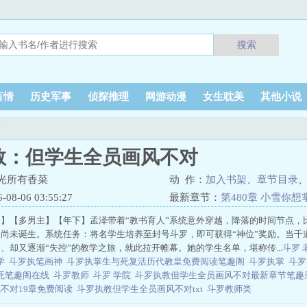
搜索
言情
历史军事
侦探推理
网游动漫
女生耽美
其他小说
对
教：但学生全员画风不对
光所有香菜
动 作：
加入书架
、
章节目录
8-06 03:55:27
最新章节：
第480章 小雪你
】【多男主】【年下】孟泽带着“教书育人”系统意外穿越，降落的时间节点，
尚未诞生。系统任务：将名学生培养至封号斗罗，即可获得“神位”奖励。当千
、却又逐渐“失控”的教学之旅，就此拉开帷幕。她的学生名单，堪称传...
斗罗
学
斗罗执笔画神
斗罗执掌生与死复活历代教皇免费阅读笔趣阁
斗罗执掌
斗罗
死笔趣阁在线
斗罗教师
斗罗 学院
斗罗执教但学生全员画风不对最新章节笔
不对19章免费阅读
斗罗执教但学生全员画风不对txt
斗罗教师类