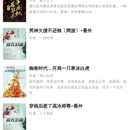
作者：暮月之下
重生娱乐圈逆袭事业批恋爱脑全网黑女明星被人偷袭坠楼，一睁
眼重生回到七年前。重来一次势要揪出凶...
男神欠债不还钱〔网游〕+番外
作者：一场冬雨
...
御兽时代，开局一只寒冰白虎
作者：我心如初
都市脑洞，御兽加卡牌，加青春热血，加欢乐日常，加爱国。落
明穿越平行世界，这里存在着真正的超凡宠兽。作为一个宝可
梦...
穿画后惹了高冷师尊+番外
作者：三十风阶
...