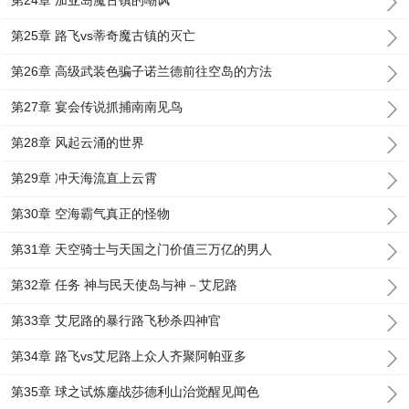
第24章 加亚岛魔古镇的嘲讽
第25章 路飞vs蒂奇魔古镇的灭亡
第26章 高级武装色骗子诺兰德前往空岛的方法
第27章 宴会传说抓捕南南见鸟
第28章 风起云涌的世界
第29章 冲天海流直上云霄
第30章 空海霸气真正的怪物
第31章 天空骑士与天国之门价值三万亿的男人
第32章 任务 神与民天使岛与神－艾尼路
第33章 艾尼路的暴行路飞秒杀四神官
第34章 路飞vs艾尼路上众人齐聚阿帕亚多
第35章 球之试炼鏖战莎德利山治觉醒见闻色