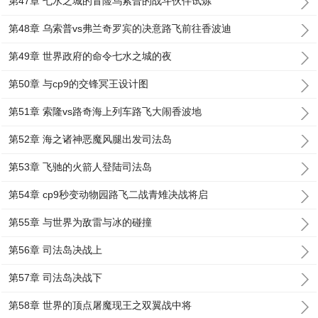
第47章 七水之城的冒险乌索普的战斗伙伴试炼
第48章 乌索普vs弗兰奇罗宾的决意路飞前往香波迪
第49章 世界政府的命令七水之城的夜
第50章 与cp9的交锋冥王设计图
第51章 索隆vs路奇海上列车路飞大闹香波地
第52章 海之诸神恶魔风腿出发司法岛
第53章 飞驰的火箭人登陆司法岛
第54章 cp9秒变动物园路飞二战青雉决战将启
第55章 与世界为敌雷与冰的碰撞
第56章 司法岛决战上
第57章 司法岛决战下
第58章 世界的顶点屠魔现王之双翼战中将