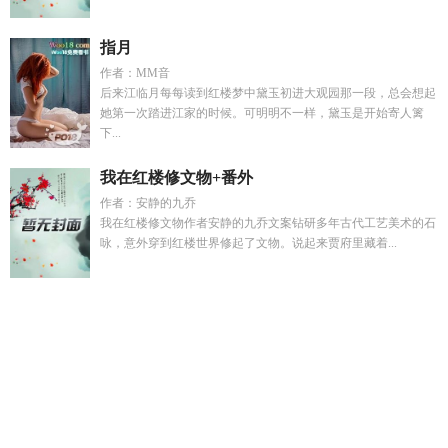
指月
作者：MM音
后来江临月每每读到红楼梦中黛玉初进大观园那一段，总会想起
她第一次踏进江家的时候。可明明不一样，黛玉是开始寄人篱
下...
我在红楼修文物+番外
作者：安静的九乔
我在红楼修文物作者安静的九乔文案钻研多年古代工艺美术的石
咏，意外穿到红楼世界修起了文物。说起来贾府里藏着...
高武从踩死一只变异鸟开始笔趣阁
林卓
重生后冷面军嫂要离
婚苏绵绵
星汉灿烂A
女主她又崩人设了免费阅读
离婚后求复
婚
风起于青萍之末全文完整版
女主又被反派哄跑了新文
魅魔
师娘和我
慕容昭崔令容
慕容韶宗
再不改行我被迫当四皇了免
费阅读全
你是我的痴心妄想 庄周一梦
类似于刁蛮公主的电视
剧
高武从吃蚊子开始最新章节
女主坏了笔趣阁
星汉灿烂福
地
我的魅魔
并蒂莲是什么
春棠欲醉原著介绍
星汉灿烂番外