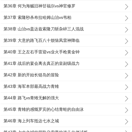
第36章 何为海贼旧神甘福尔vs神官修罗
第37章 索隆秒杀布拉哈姆山治vs韦柏
第38章 山治vs盖达兹索隆刀斩杂碎三人混战
第39章 大意的路飞百八十烦恼凤雷神降临
第40章 王之左右手雷迎vs业火手枪黄金钟
第41章 战后的宴会离去真正的皇副级战力
第42章 新的开始长链岛的冒险
第43章 海军本部最高战力青雉
第44章 路飞vs青雉无解的强大
第45章 青雉的感慨罗宾的心结青蛙的自由泳
第46章 海上列车抵达七水之城