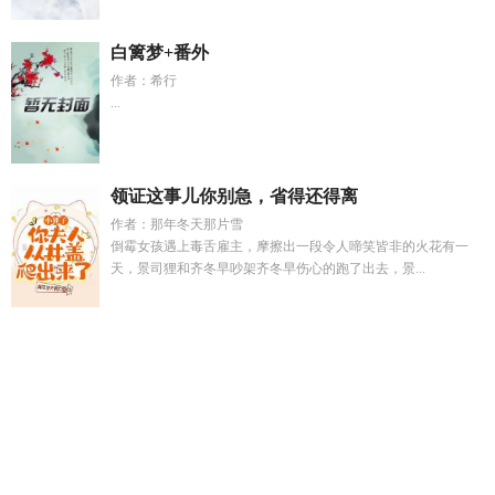
白篱梦+番外
作者：希行
...
领证这事儿你别急，省得还得离
作者：那年冬天那片雪
倒霉女孩遇上毒舌雇主，摩擦出一段令人啼笑皆非的火花有一
天，景司狸和齐冬早吵架齐冬早伤心的跑了出去，景...
帮你减肥动漫
仲夏夜梦的象征意义
黑子的篮球同人文推荐
短
剧林宝儿
黑子的篮球同人文all黑完整牌
我养的魔女怎么都是
冲师逆徒
重生刚睁眼 我成了校花床底的贼
逆凡登仙传
我养的
魔尊失忆了
赵天堋
你帮我减瘦
shy48赵天杨年龄
全体虫族沦
陷热恋中推荐
帮她减肥游戏
摄政王重生后全京城听心声的
推
林宝儿的免费阅读全文
我养魔君对我图谋不轨全文阅读笔
趣
穿错书后反派缠上我短剧
赵天杨snh48
末世刷新者