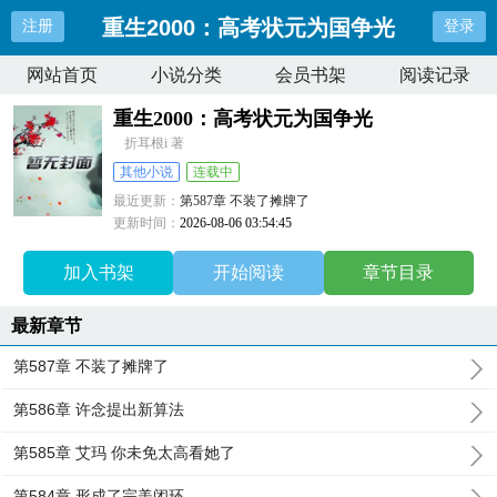
重生2000：高考状元为国争光
注册
登录
网站首页
小说分类
会员书架
阅读记录
重生2000：高考状元为国争光
折耳根i 著
其他小说
连载中
最近更新：
第587章 不装了摊牌了
更新时间：
2026-08-06 03:54:45
加入书架
开始阅读
章节目录
最新章节
第587章 不装了摊牌了
第586章 许念提出新算法
第585章 艾玛 你未免太高看她了
第584章 形成了完美闭环