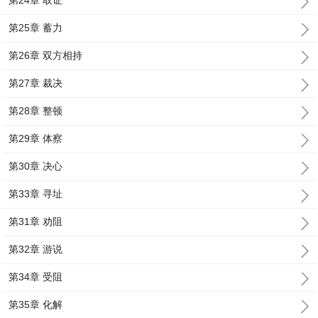
第24章 取证
第25章 蓄力
第26章 双方相持
第27章 裁决
第28章 整顿
第29章 体察
第30章 决心
第33章 寻址
第31章 劝阻
第32章 游说
第34章 受阻
第35章 化解