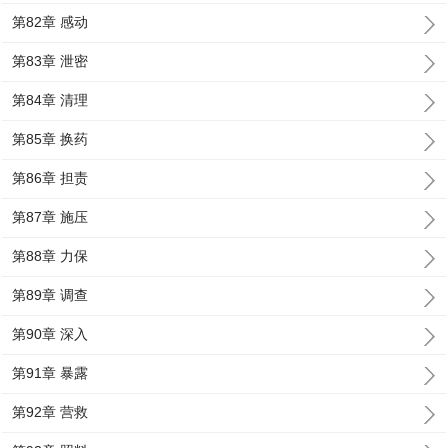
第82章 感动
第83章 泄密
第84章 清理
第85章 换药
第86章 担责
第87章 施压
第88章 力保
第89章 调查
第90章 深入
第91章 暴露
第92章 营救