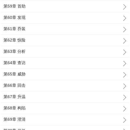
第59章 首助
第60章 发现
第61章 乔装
第62章 惊险
第63章 分析
第64章 查访
第65章 威胁
第66章 回击
第67章 升温
第68章 构陷
第69章 澄清