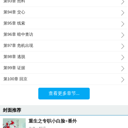
第93章 照料
第94章 交心
第95章 线索
第96章 暗中查访
第97章 危机出现
第98章 逃脱
第99章 证据
第100章 回京
查看更多章节...
封面推荐
重生之专职小白脸+番外