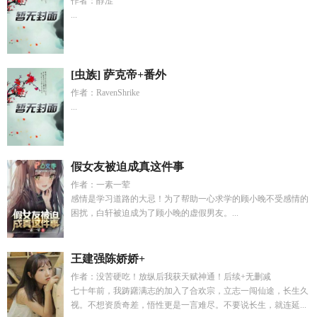
作者：醇涩
...
[虫族] 萨克帝+番外
作者：RavenShrike
...
假女友被迫成真这件事
作者：一素一荤
感情是学习道路的大忌！为了帮助一心求学的顾小晚不受感情的
困扰，白轩被迫成为了顾小晚的虚假男友。...
王建强陈娇娇+
作者：没苦硬吃！放纵后我获天赋神通！后续+无删减
七十年前，我踌躇满志的加入了合欢宗，立志一闯仙途，长生久
视。不想资质奇差，悟性更是一言难尽。不要说长生，就连延...