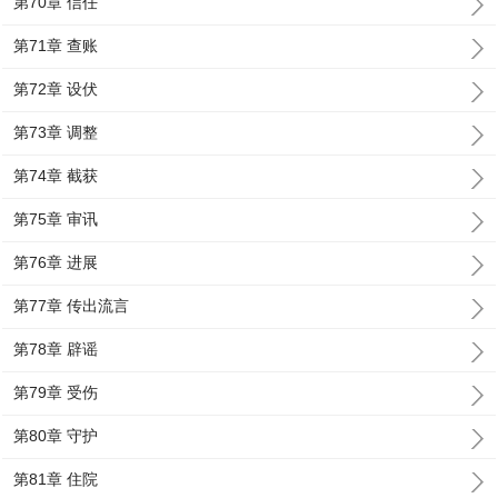
第70章 信任
第71章 查账
第72章 设伏
第73章 调整
第74章 截获
第75章 审讯
第76章 进展
第77章 传出流言
第78章 辟谣
第79章 受伤
第80章 守护
第81章 住院