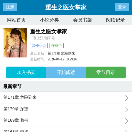
重生之医女掌家
注册
登录
网站首页
小说分类
会员书架
阅读记录
重生之医女掌家
塞上江南雨 著
其他小说
连载中
最近更新：
第171章 危险到来
更新时间：
2026-04-12 10:29:07
加入书架
开始阅读
章节目录
最新章节
第171章 危险到来
第170章 探望
第169章 着书
第168章 交接