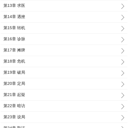
第13章 求医
第14章 遇挫
第15章 转机
第16章 诊脉
第17章 摊牌
第18章 危机
第19章 破局
第20章 定局
第21章 起疑
第22章 暗访
第23章 设局