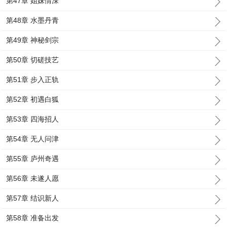
第47章 姐妹情深
第48章 水墨丹青
第49章 神秘剑宗
第50章 切磋技艺
第51章 步入正轨
第52章 初遇白狐
第53章 四海招人
第54章 无人问津
第55章 庐州奇遇
第56章 未遂人愿
第57章 结识新人
第58章 准备出发