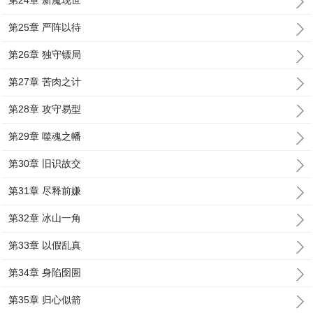
第24章 新魔现世
第25章 严阵以待
第26章 独守镖局
第27章 苦肉之计
第28章 攻守易型
第29章 噬魂之幡
第30章 旧识故交
第31章 尽释前嫌
第32章 冰山一角
第33章 以假乱真
第34章 身陷囹圄
第35章 归心似箭