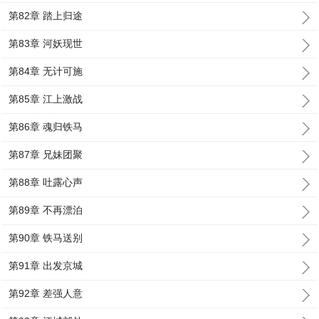
第82章 踏上归途
第83章 河妖现世
第84章 无计可施
第85章 江上激战
第86章 魂归铁马
第87章 兄妹团聚
第88章 吐露心声
第89章 不再漂泊
第90章 铁马送别
第91章 出发京城
第92章 差强人意