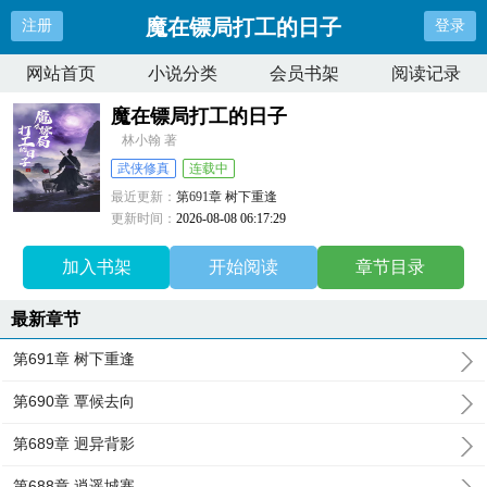
魔在镖局打工的日子
注册
登录
网站首页
小说分类
会员书架
阅读记录
魔在镖局打工的日子
林小翰 著
武侠修真
连载中
最近更新：
第691章 树下重逢
更新时间：
2026-08-08 06:17:29
加入书架
开始阅读
章节目录
最新章节
第691章 树下重逢
第690章 覃候去向
第689章 迥异背影
第688章 逍遥城寨