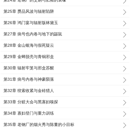
第24章 老钢厂的交易与肥猪的哀嚎
第25章 赝品风波与辐射陷阱
第26章 鸿门宴与辐射版林黛玉
第27章 病号也内卷与地下的鼹鼠
第28章 金山银海与假死疑云
第29章 金蝉脱壳与青铜邪盒
第30章 辐射牢笼与邪盒苏醒
第31章 病号内卷与神豪陨落
第32章 绞索收紧与金砖猎人
第33章 分赃大会与黑寡妇嗅探
第34章 寡妇登门与重力训练
第35章 老钢厂的烟火秀与陈董的小目标