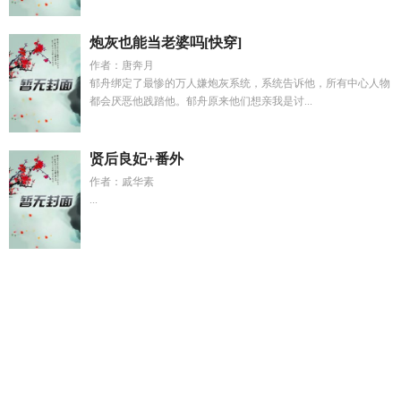
炮灰也能当老婆吗[快穿]
作者：唐奔月
郁舟绑定了最惨的万人嫌炮灰系统，系统告诉他，所有中心人物
都会厌恶他践踏他。郁舟原来他们想亲我是讨...
贤后良妃+番外
作者：戚华素
...
猫娘红脸流泪图片
小爱同学说系统遇到问题怎么办
魔女诅咒
泳池变身故事
糙汉猎户娇夫郎全集
都市魔法
尘染莲心
贵妃
妩媚的
我家有个小爱同学
韩剧魔女诅咒大结局
全民求生我的
技能有亿点多第一季第一季60集全集
三花花花
一不小心和醋
精结婚了全文免费
花三三到底长什么样
许曼曼
麒麟大师下山
后爆红了37
贵妃娇软抚媚皇上日日
洪荒纣王h文
贺微微
换嫁
侯府在线阅读
窃妻砾沙txt百度
落枫逢樱txt含胭最新章节
被猫