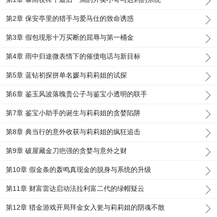
第2章 保安亭里的猎手与爱马仕的致命诱惑
第3章 假包现形十万买断的屈辱与第一桶金
第4章 雨中归途微表情下的催债电话与新目标
第5章 蓝钻初探拼单名媛与莉莉姐的试探
第6章 鉴玉风波落魄贵公子与鉴宝小透明的联手
第7章 鉴宝小助手的诞生与莉莉姐的贪婪陷阱
第8章 典当行的意外收获与莉莉姐的疯狂追击
第9章 破屋藏金刀疤强的贪婪与意外之财
第10章 假金条的轰鸣真现金的脱身与系统的升级
第11章 财富雷达启动法拉利富二代的绿帽疑云
第12章 猎金游戏开局拜金女入瓮与莉莉姐的阴魂不散