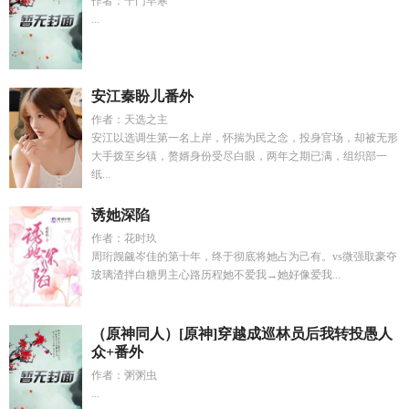
作者：千门早寒
...
安江秦盼儿番外
作者：天选之主
安江以选调生第一名上岸，怀揣为民之念，投身官场，却被无形
大手拨至乡镇，赘婿身份受尽白眼，两年之期已满，组织部一
纸...
诱她深陷
作者：花时玖
周珩觊觎岑佳的第十年，终于彻底将她占为己有。vs微强取豪夺
玻璃渣拌白糖男主心路历程她不爱我→她好像爱我...
（原神同人）[原神]穿越成巡林员后我转投愚人
众+番外
作者：粥粥虫
...