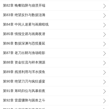
第82章 晚餐陷阱与崩溃开端
第83章 绝望反扑与数据涟漪
第84章 中间人迷雾与画廊暗线
第85章 情报交易与画廊夜潜
第86章 数据深渊与恐慌蔓延
第87章 老刀出鞘与渔场暗影
第88章 资金狂流与样本溯源
第89章 残渣利用与浑水摸鱼
第90章 绝望刀刃与疯狂盛宴
第91章 筹码归位与风暴前夜
第92章 雷霆骤降与困兽之斗