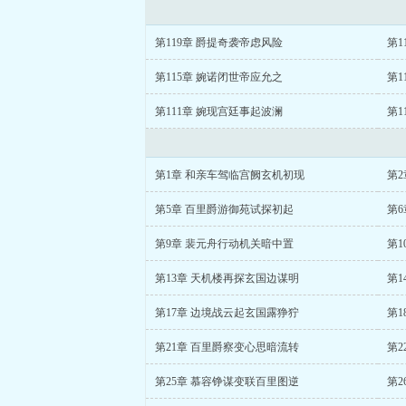
第119章 爵提奇袭帝虑风险
第1
第115章 婉诺闭世帝应允之
第1
第111章 婉现宫廷事起波澜
第1
第1章 和亲车驾临宫阙玄机初现
第
第5章 百里爵游御苑试探初起
第
第9章 裴元舟行动机关暗中置
第1
第13章 天机楼再探玄国边谋明
第1
第17章 边境战云起玄国露狰狞
第1
第21章 百里爵察变心思暗流转
第2
第25章 慕容铮谋变联百里图逆
第2