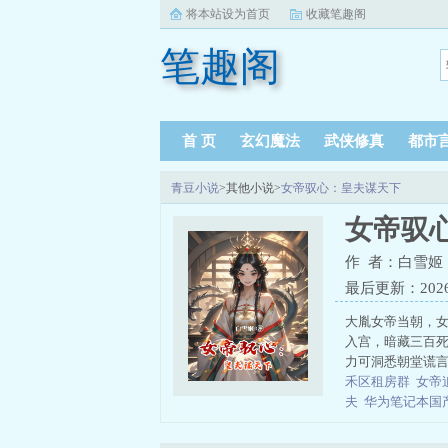
将本站设为首页
收藏笔趣阁
笔趣阁
首 页
玄幻魔法
武侠修真
都市
青豆小说
>其他小说>
女帝驭心：皇夫谋天下
女帝驭
作 者：白雪姬
最后更新：2026-0
大胤女帝当朝，
入宫，暗藏三百
力可洞悉朝堂谎言
禾区租房群
女帝
夫
华为笔记本国