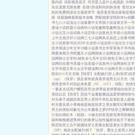
新内容
综影视美若天
司空星儿是什么电视剧
许晴
先生宠妻无限免费
圣僧1穿成和尚的扮演者
蕾丝女
软的免费阅读全文最新章节
诡异复苏我全家都是规
跟
绿茵巅峰最新版本攻略
男配稳拿深情剧本by祝麟番
书
七八小说
顶点小说
春夏中文
帝国小说
读者文学
一号
搜读小说
联盟小说
模特小说
笔趣阁
笔趣阁
顶点小说
冰
小说
元宝小说
词典小说
言情小说
夜色文学
易小说
雨雨
上中文
残月轩小说网
三七小说网
风乐居
恋上你看书网
文小说
努努书坊
263中文
农田小说
农田小说
乐文小说
技术阅读
少年文学
19楼小说
香书文学
零零电子书
书画
网
爱来阁
天书吧
魔爪小说网
阅体小说网
发发小说网
纳
说网
骑士文学
BL鲤鱼乡
七毛中文
BL鲤鱼王
掌心文学
说网
欣欣看书
圣墟小说
圣墟小说
泉州小说网
放松文学
文学
华盟文章
大众文学
搜读阁
OK小说网
月亮小说
新
咬你|1v1
天生尤物【快穿】
女配她只想上床(快穿)
优质
（np）
（快穿）插足者
有效真香
穿成男主白月光（快穿
突然变得不对劲起来
炙爱（SC，1vV1，强取）
色情
一妻多夫试用户
樱照良宵|女师男徒
老师要稳住
快穿
系统以后【快穿】
恶役千金屡败屡战
温柔禁锢
纯情勾
对头奉子成婚后
靠近男人变得不幸
乱花渐欲迷人眼
每
时夫妻
反差小青梅
他是疯批
快穿之渣女翻车纪事
蝴蝶
男主的泄欲对象
沦为公车
麝香之梦|NP
快穿之卿卿我
计划
白桃松木（校园）
小姨夫的富贵娇花
薄荷奶糖
他
舔狗
每晚都进男神们的春梦
认知性偏差
珍如天下
捡到
暗恋
快穿之合不拢腿
快穿之恶毒女配逆袭
女主爱吃肉
（NP）
炮灰女配被扑倒了「快穿」
重生之老男人别