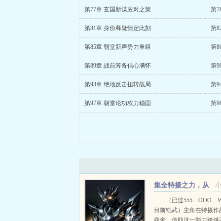
第77章 玄国新谋应对之策
第7
第81章 身份释疑情定此刻
第8
第85章 朝堂新声势力重组
第8
第89章 战前筹备信心满怀
第9
第93章 绝地反击扭转战局
第9
第97章 朝堂论功权力稳固
第9
集全特摄之力，从
骑士开始
（已过555—OOO—
目前铠武）主角在特摄作
夺舍，借助这一能力跨越