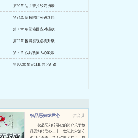
第80章 边关警报战云初聚
第84章 情报陷阱智破迷局
第88章 朝堂稳固应对强敌
第92章 困境突现危机升级
第96章 战后抚恤人心凝聚
第100章 情定江山共谱新篇
极品恶妇绾君心
弥音儿
极品恶妇绾君心的简介关于极
品恶妇绾君心二十一世纪的宋清泞
被自己亲爸一菜刀砍断了脖子，再