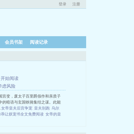
登录
注册
会员书架
阅读记录
、
开始阅读
袭帝虑风险
国宫变，废太子百里爵假作和亲质子
中的暗语与玄国铁骑集结之谋。此能
.
女帝皇夫后宫争宠
皇夫别跑
乌尔
乖乖让朕宠书全文免费阅读
女帝的皇