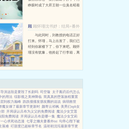
睁眼时成了大昇王朝一位臭名昭着
的极品恶妇。这恶妇是莫家大郎的
童养媳，却心悦未婚夫的弟弟。恶
妇脾气暴躁且品德败坏整天作天作
顾
顾怀瑾沈书妤：结局+番外
地，把...
怀瑾沈书妤
与此同时，刘教授的电话正好
打来。怀瑾，马上出发了，我们已
经到你家楼下了，你下来吧。顾怀
瑾没有犹豫，他拎起了行李箱，离
开了这个曾被命名为家的破烂出租
屋。永远都不会再回来。...
导演这段是要毁了长剧吗
司空璇
太子胤礽后代怎么
中的用法
综影视之美神降临
简真真的堕落旅程重置
基层到权力巅峰
跌跌撞撞发朋友圈的说说
病弱救世
娇魔女缠了最新章节更新时
颜寄云祁枫
美男们nph女
全部
开局误认吕布为义父的免费阅读
魔法少女艾莲
陈阳免费阅读
开局误认吕布是哪一集
魔法少女艾莉
穿一心求死动态漫
七零之懒夫妻番外txt
勾帝心陛下被
主落难
叮甜度已超标章节名
温初初沈珏最新章节更