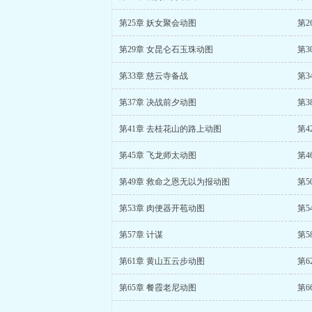
第25章 妖女聚会动图
第2
第29章 女昆仑石玉珠动图
第3
第33章 慈云寺备战
第3
第37章 决战前夕动图
第3
第41章 去桂花山的路上动图
第4
第45章 飞龙师太动图
第4
第49章 救命之恩无以为报动图
第5
第53章 肉便器开苞动图
第5
第57章 计谋
第5
第61章 黄山五云步动图
第6
第65章 餐霞老尼动图
第6