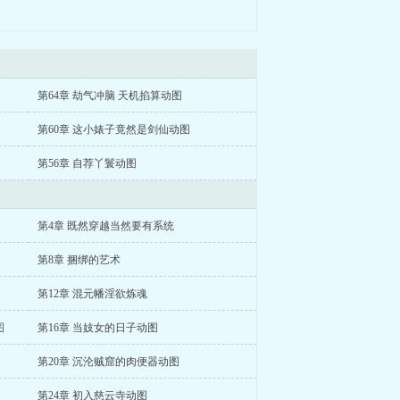
第64章 劫气冲脑 天机掐算动图
第60章 这小婊子竟然是剑仙动图
第56章 自荐丫鬟动图
第4章 既然穿越当然要有系统
第8章 捆绑的艺术
第12章 混元幡淫欲炼魂
图
第16章 当妓女的日子动图
第20章 沉沦贼窟的肉便器动图
第24章 初入慈云寺动图