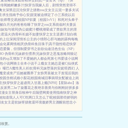
收集攻略
情深如兽
精养贵妇|乱
一妾皆夫（np）
（快
）
传闻她鲜嫩多汁|快穿
当我嫁人后，剧情突然变得不
禽太深
禁忌沉沦
快穿之拯救rou文女主
云泥
一妻多夫试
主求生指南
予你心安|甜宠
被迫绑定了小三系统以后
禁欲师尊
交易|校园NP
炽夏［校园1vV1］
和死对头奉子
被白月光的爸爸给睡了
快穿之rou文系统
临时夫妻
反
弟妹
知与谁同|伪公媳
蜜汁樱桃
潮晕
成了禁欲男主的泄
夫君
温火|伪骨科
长媳不如妻
快穿之女主逆袭计划
白桃
的上位
深闺淫情
长公主的小情郎
心肝与她的舔狗
每晚
会化雾
两情相厌|伪骨科
鱼目珠子|高干
隐性暗恋
快穿
恋爱脑，但强制爱
穿书之欲欲仙途
活色生仙（NP）
BO 伪骨科兄妹
娇生惯养|兄妹
快穿之恶鬼攻略
饲狼记
怪的xp又增加了
不爱她的人都会死
第七书
爱读小说网
包小说网
骑士全本小说
干上瘾
女主她总是被C|仙侠
贰
o）哑巴A
魔性美人
祈欢|骨科兄妹
堕落的安妮塔|西幻 人
魔
变成丧尸后她被圈养了
女扮男装被太子发现后
我的
|校园
含桃
试婚
小梨花|校园
南城旧事
病弱女配被迫上岗
主|快穿
快穿之趁虚而入
甘愿上瘾[NPH]
【星际abo】洛
反派男二he了
旋覆花之夜
绝非善类
与你刚刚好
拼多多
黄漫女主替身后
牧神午后
隔壁网黄使用指南
快穿之神
她知道我人人可C
吃两口又怎么了呢|校园
那些娇弱的
朋友
女主是软妹呀
拯救退环境傲娇男主
酒醒前想念小
者欣赏。