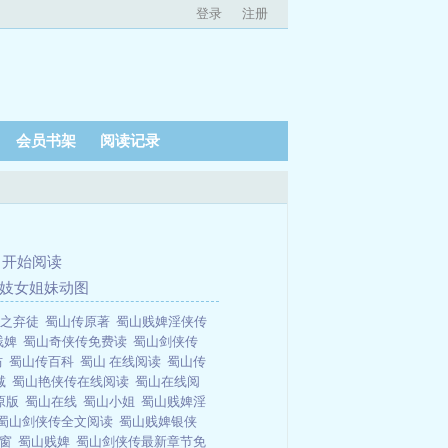
登录
注册
会员书架
阅读记录
、
开始阅读
的妓女姐妹动图
山之弃徒
蜀山传原著
蜀山贱婢淫侠传
贱婢
蜀山奇侠传免费读
蜀山剑侠传
坊
蜀山传百科
蜀山 在线阅读
蜀山传
减
蜀山艳侠传在线阅读
蜀山在线阅
原版
蜀山在线
蜀山小姐
蜀山贱婢淫
蜀山剑侠传全文阅读
蜀山贱婢银侠
弹窗
蜀山贱婢
蜀山剑侠传最新章节免