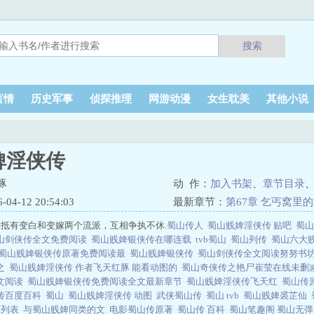
搜索
言情
历史军事
侦探推理
网游动漫
女生耽美
其他小说
婢淫侠传
豚
动 作：
加入书架
、
章节目录
4-12 20:54:03
最新章节：
第67章 乞丐窝里
抵有变白和变嫁两个流派，互相争执不休.
蜀山传人
蜀山贱婢淫侠传 贴吧
蜀
山剑侠传全文免费阅读
蜀山贱婢银侠传在哪连载
tvb蜀山
蜀山列传
蜀山六大
蜀山贱婢银侠传原著免费阅读最
蜀山贱婢银侠传
蜀山剑侠传全文阅读努努书
之
蜀山贱婢淫侠传 作者飞天红豚 能看动图的
蜀山奇侠传之艳尸崔莹在线未删
文阅读
蜀山贱婢银侠传免费阅读全文最新章节
蜀山贱婢淫侠传飞天红
蜀山传
传百度百科
蜀山
蜀山贱婢淫侠传 动图
武侠蜀山传
蜀山 tvb
蜀山贱婢裘芷仙
节列表
与蜀山贱婢同类的文
电影蜀山传原著
蜀山传 百科
蜀山笔趣阁 蜀山无