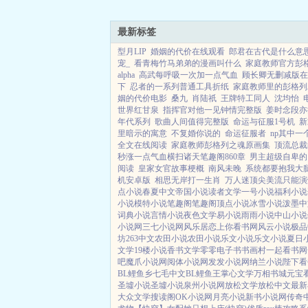
最新标签
型月LIP
婚姻的代价在线观看
郎君在古代是什么意
宠_
看青梅竹马弟弟的漫画叫什么
家庭教师官方彭
alpha
高武每呼吸一次加一点气血
顾长卿无删减版在
下
忍者的一系列普通工具折纸
家庭教师里的彭格列
姻的代价电影
桑九
肖陆祇
王牌特工同人
沈均怡
世界红甘泉
指挥官对他一见钟情完整版
姜时念段亦
年代系列
歌曲人间值得完整版
命运与征服1号机
新
里暗示的寓意
不复婚你说的
命运征服者
np其中
全文在线阅读
家庭教师彭格列之魂原画集
顶流总裁
秒涨一点气血横扫诸天笔趣阁860章
男主超级自卑的
阅读
皇家女官故事梗概
南风未晚
系统都要抱我大腿
机安卓版
相思无岸打一生肖
万人迷顶尖美流只能演
点小说
春夏中文
帝国小说
读者文学
一号小说
福利小说
小说
模特小说
笔趣阁
笔趣阁
顶点小说
冰雪小说
泼墨中
词典小说
言情小说
夜色文学
易小说
雨雨小说
中山小说
小说网
三七小说网
风乐居
恋上你看书网
风云小说
极品
坊
263中文
农田小说
农田小说
乐文小说
乐文小说
夏日
文学
19楼小说
香书文学
零零电子书
书画村
一起看书网
吧
魔爪小说网
阅体小说网
发发小说网
纳兰小说
陛下看
BL鲤鱼乡
七毛中文
BL鲤鱼王
掌心文学
万相书城
元宝
圣墟小说
圣墟小说
泉州小说网
放松文学
放松中文
最新
大众文学
搜读阁
OK小说网
月亮小说
新书小说网
传奇