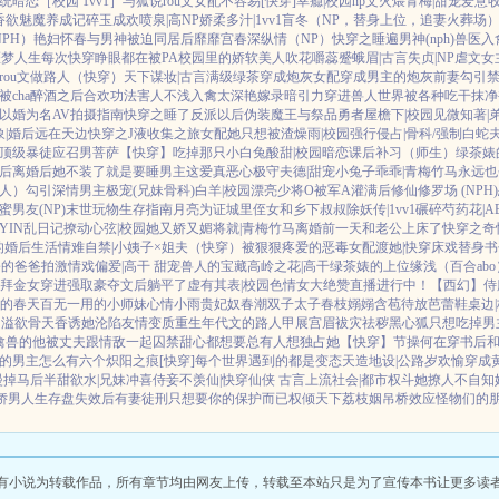
系统
暗恋［校园 1vv1］
与狐说
rou文女配不容易[快穿]
幸瘾|校园np
文火煨青梅|甜宠
爱意
香欲
魅魔养成记
碎玉成欢
喷泉|高NP
娇柔多汁|1vv1
盲冬（NP，替身上位，追妻火葬场
PH）
艳妇怀春
与男神被迫同居后
靡靡宫春深
纵情（NP）
快穿之睡遍男神(nph)
兽医
入
噩梦人生
每次快穿睁眼都在被PA
校园里的娇软美人
吹花嚼蕊
蹙蛾眉|古言
失贞|NP
虐文女
rou文做路人（快穿）
天下谋妆|古言
满级绿茶穿成炮灰女配
穿成男主的炮灰前妻
勾引
cha
醉酒之后
合欢功法害人不浅
入禽太深
艳嫁录
暗引力
穿进兽人世界被各种吃干抹净
以婚为名
AV拍摄指南
快穿之睡了反派以后
伪装魔王与祭品勇者
屋檐下|校园
见微知著|
|婚后
远在天边
快穿之J液收集之旅
女配她只想被渣
燥雨|校园
强行侵占|骨科/强制
白蛇
顶级暴徒
应召男菩萨
【快穿】吃掉那只小白兔
酸甜|校园暗恋
课后补习（师生）
绿茶婊
后
离婚后她不装了
就是要睡男主
这爱真恶心
极守夫德|甜宠
小兔子乖乖|青梅竹马
永远也
人）勾引深情男主
极宠(兄妹骨科)
白羊|校园
漂亮少将O被军A灌满后
修仙修罗场 (NPH)
蜜男友(NP)
末世玩物生存指南
月亮为证
城里侄女和乡下叔叔
除妖传|1vv1
碾碎芍药花|A
YIN乱日记
撩动心弦|校园
她又娇又媚
将就|青梅竹马
离婚前一天和老公上床了
快穿之奇
的婚后生活
情难自禁|小姨子×姐夫
（快穿）被狠狠疼爱的恶毒女配
渡她|快穿
床戏替身
书
公的爸爸拍激情戏
偏爱|高干 甜宠
兽人的宝藏
高岭之花|高干
绿茶婊的上位
缘浅（百合ab
拜金女穿进强取豪夺文后躺平了
虚有其表|校园
色情女大绝赞直播进行中！
【西幻】侍
皮的春天
百无一用的小师妹
心情小雨
贵妃奴
春潮
双子太子
春枝嫋嫋
含苞待放
芭蕾鞋
桌边
四溢
欲骨天香
诱她沦陷
友情变质
重生年代文的路人甲
展宫眉
袚灾祛秽
黑心狐只想吃掉男
禽兽的他
被丈夫跟情敌一起囚禁
甜心都想要
总有人想独占她
【快穿】节操何在
穿书后和
的男主怎么有六个
炽阳之痕
[快穿]每个世界遇到的都是变态
天造地设|公路
岁欢愉
穿成
漫掉马后
半甜欲水|兄妹
冲喜侍妾
不羡仙|快穿仙侠 古言
上流社会|都市权斗
她撩人不自知
娇男
人生存盘失效后
有妻徒刑
只想要你的保护而已
权倾天下
荔枝姻
吊桥效应
怪物们的
有小说为转载作品，所有章节均由网友上传，转载至本站只是为了宣传本书让更多读