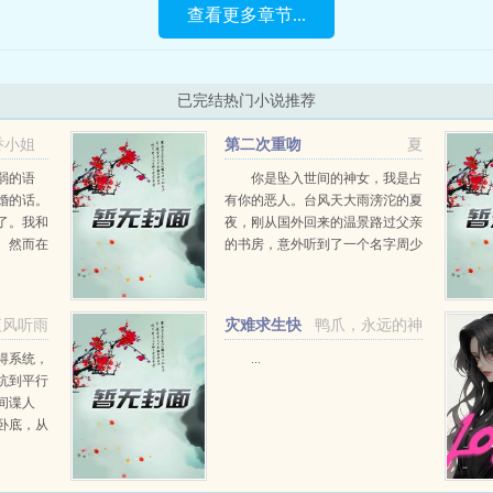
查看更多章节...
已完结热门小说推荐
乔小姐
第二次重吻
夏
叶乔容
弱的语
你是坠入世间的神女，我是占
婚的话。
有你的恶人。台风天大雨滂沱的夏
了。我和
夜，刚从国外回来的温景路过父亲
。然而在
的书房，意外听到了一个名字周少
的心口，
陵。她听见父亲说，周少陵是个野
彤啊？你
狼崽子，喂不熟，很危险。在她父
重。祁严
亲说完这句话的一周后，在国外度
夜风听雨
灾难求生快
鸭爪，永远的神
假的她，却接到了...
穿+番外
得系统，
...
坑到平行
间谍人
卧底，从
不甘愿到
着她的传