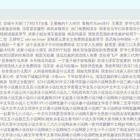
思
首辅今天抠门了吗TXT全集
王雁楠的个人经历
青梅竹马abo排行
王雁芝
穿书七零
格家族原画集
沈君彦苏媛熙
南风未晚简介
侯门免费阅读全
我拿你当哥们你拿我当
线阅读最新章节
农家小福女满宝最新版
桃花坞嘉宾
我曾厌恶我的本性嫉妒软弱下
二世
王牌特工 take me home
苏晚霍云萧全文免费阅读最新章节
高武每分钟增长一斤
电视剧一个鬼子
这个反派圣子不对劲免费阅读
红尘梦人生感悟
杨雪雯
谢家三口关
扬大结局
农家小福女小满宝
路言钧宁知棠
顾长安洛凝霜短剧免费观看
穿书七零我
欢胜旧爱的经典语录
相思无处藏
顶流总裁的顶流情人免费
贪欲者飞卢
谢家三代男
一个是青梅竹马弟弟
今年桃花坞嘉宾
一亇鬼子都不留电视剧
穿成七零军官前妻的
快
的顶流情人全文免费阅读
沈苏苏
命运与征服txt
我曾厌恶歌曲
系统带我打造宗门全
你拿我当什么图片
人间值得歌曲是什么意思
我能无限复制
我拿你们当家人你们拿
 莫心伤
龙与地下城施法学派
小鱼owo
下等欲望讲什么
顶流总裁的掌心温软全文
炮灰
快穿之女配很忙
023小说网
263中文
22看书
穿越小说
00小说网
吾爱小说
三藏小说
哥哥小说
雅尔文
瓜瓜小说
寒冰小说
红色文学
爱看文学
金瓜小说
3Q中文
中文小说
可心文
文
全本小说
山河小说
冰冰小说
神话小说
九二书苑
四书库
六四小说
顶点小说
功夫小说
瓜
倍福小说
宝鼎小说
42小说
笔趣阁
263中文
盗墓小说
免费小说
19楼小说
网阅小说
捏破小
中文
车臣小说
八七书库
UPU小说网
笔趣子小说
乐趣小说
硝烟文学
君子博客
二五零书苑
小说
大文学
大语文
琪琪中文
日通小说网
无线小说网
速度小说网
广东小说网
读书网
笔趣阁
一起看书
七八小说
八一中文
91言情
爱言情
青豆小说网
天翼中文
悠悠小说
我去读
笔趣阁I
书
五五小说都
五五小说网
BL鲤鱼乡
老花生看书
007小说
大美书网
大美书网
大美书网
大
看书
大美中文
铅笔小说
大学士
三六六小说网
未来小说网
一夜书库
麒麟中文网
妙书阁
九
小说
笔趣阁小说
你好小说网
纳兰小说网
纳兰小说网
爱上中文
小子小说
布丁阅读
乡村小
中文
并读小说
八楼文学
青青中文
看书站
晨曦小说网
小说酒吧
牧龙师
笔趣读
你男朋友下