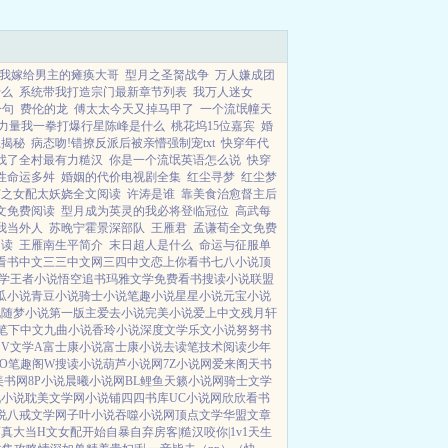
花钱。结果没想到手滑错...
我嫁给男主的瘫痪大哥
型月之圣胬战争
万人嫌成团
什么
系统带我打造宗门最新章节列表
我万人迷女
一句
费伦的龙
傅太太今天又掉马甲了
一个流氓幢天
力量我一拳打爆行星陈峰是什么
桃花坞15位嘉宾
婚
系揭秘
病态吻!错撩反派后被亲懵强制宠txt
快穿年代
找了全村最有力糙汉
你是一个流氓英语怎么说
快穿
性命运多舛
婚姻的代价电视剧全集
红尘寻梦
红尘梦
穿之女配太妖娆全文阅读
许涛是谁
靠美食治愈督主后
文免费阅读
型月成为英灵的我必将登临冠位
高武每
我当外人
苏晚宁霍景深部队
王雁君
孟谦荀全文免费
阅读
王雁南生平简介
末日超人是什么
命运与征服单
看书中文
三三中文网
三四中文
恋上你看书
七八小说
顶
学
王者小说
悟空追书
玛雅文学
免费看书
搜读小说
联盟
瓜小说
青豆小说
骑士小说
笔趣小说
星星小说
元宝小说
说
随梦小说
第一版主
爱去小说
完美小说
爱上中文
残月轩
笔下中文
九曲小说
香玲小说
深度文学
乐文小说
努努书
V
文学A
富士康小说
富士康小说
去读笔
技术阅读
少年
O
笔趣阁W
搜读小说
葫芦小说网
7Z小说网
爱来阁
天书
美书网
8P小说
晨曦小说网
BL鲤鱼
天籁小说网
骑士文学
九小说
耽美文学网
小说铺
四四书库
UC小说网
欣欣看书
说
八戒文学网
子叶小说
吞噬小说网
顶点文学
华盟文章
面真大
当H文女配开始自暴自弃
房客|糙汉
咬你|1v1
天生