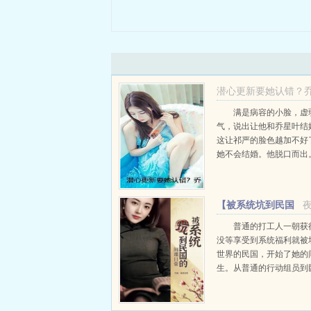
潜心更新要她认错？
的白月光杀来了乔星
满是病容的小脸，虚
气，说出让他和乔星叶结
川 番外
这让祁严的脸色越加不好
乔星叶乔容川
她不会结婚。他脱口而出
说出这话的时候，本就闷
更有些喘不过气了。梁语
行了，现在以你的身体为
【被系统坑到民国
不耐烦的打...
的】间谍日常
普通的打工人一朝获
没等享受到系统福利就被
世界的民国，开始了她的
生。从普通的行动组员到
普通特工到三面特工，从
心甘情愿，在大上海书写
说...