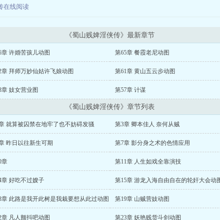
传在线阅读
《蜀山贱婢淫侠传》最新章节
6章 许婚苦孩儿动图
第65章 餐霞老尼动图
2章 拜师万妙仙姑许飞娘动图
第61章 黄山五云步动图
8章 妓女营业图
第57章 计谋
《蜀山贱婢淫侠传》章节列表
2章 就算被囚禁在地牢了也不妨碍发骚
第3章 卿本佳人 奈何从贼
章 昨日以往新生可期
第7章 影分身之术的色情应用
0章
第11章 人生如戏全靠演技
4章 好吃不过嫂子
第15章 游龙入海自由自在的轮奸大会动
18章 此路是我开此树是我栽要想从此过动图
第19章 山贼营妓动图
2章 凡人颤抖吧动图
第23章 妖艳贱货斗剑动图