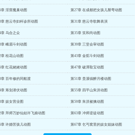
6章 淫窟魔巢动图
第27章 在成都把女孩儿掰弯动图
0章 慈云寺妇科诊所动图
第31章 慈云寺歌舞表演
4章 乌合之众
第35章 笑和尚动图
8章 峨眉斗剑动图
第39章 三堂会审动图
2章 桂花山动图
第43章 金驼斗剑动图
6章 红花姥姥动图
第47章 破潭取宝动图
0章 百年修的同船渡
第51章 贵溪镇醉月楼动图
4章 筹划潜伏动图
第55章 四平山朱洪动图
8章 妓女营业图
第59章 朱洪被擒动图
2章 拜师万妙仙姑许飞娘动图
第63章 冲师逆徒动图
6章 许婚苦孩儿动图
第67章 乞丐窝里的妓女姐妹动图