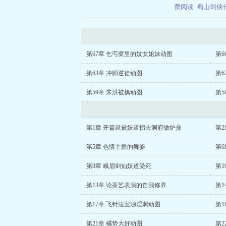
费阅读
蜀山剑侠
第67章 乞丐窝里的妓女姐妹动图
第6
第63章 冲师逆徒动图
第6
第59章 朱洪被擒动图
第5
第1章 开篇就被妖道拐去洞府做炉鼎
第
第5章 色情主播的舞姿
第6
第9章 峨眉剑仙妖道受死
第1
第13章 论茶艺表演的自我修养
第1
第17章 飞针法宝浊淫刺动图
第
第21章 橘势大好动图
第2