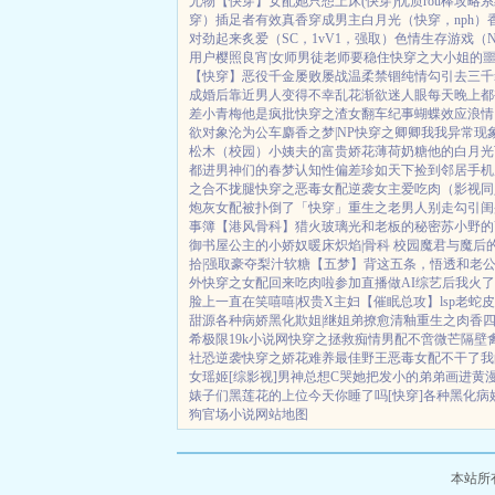
尤物【快穿】
女配她只想上床(快穿)
优质rou棒攻略
穿）插足者
有效真香
穿成男主白月光（快穿，nph）
对劲起来
炙爱（SC，1vV1，强取）
色情生存游戏（N
用户
樱照良宵|女师男徒
老师要稳住
快穿之大小姐的
【快穿】
恶役千金屡败屡战
温柔禁锢
纯情勾引
去三千
成婚后
靠近男人变得不幸
乱花渐欲迷人眼
每天晚上都被
差小青梅
他是疯批
快穿之渣女翻车纪事
蝴蝶效应
浪情
欲对象
沦为公车
麝香之梦|NP
快穿之卿卿我我
异常现象
松木（校园）
小姨夫的富贵娇花
薄荷奶糖
他的白月光
都进男神们的春梦
认知性偏差
珍如天下
捡到邻居手机
之合不拢腿
快穿之恶毒女配逆袭
女主爱吃肉
（影视同
炮灰女配被扑倒了「快穿」
重生之老男人别走
勾引闺
事簿
【港风骨科】猎火
玻璃光
和老板的秘密
苏小野的
御书屋
公主的小娇奴
暖床
炽焰|骨科 校园
魔君与魔后
拾|强取豪夺
梨汁软糖
【五梦】背这五条，悟透
和老
外
快穿之女配回来吃肉啦
参加直播做AI综艺后我火了
脸上一直在笑嘻嘻|权贵X主妇
【催眠总攻】lsp老蛇
甜源
各种病娇黑化
欺姐|继姐弟
撩愈
清釉
重生之肉香
希极限
19k小说网
快穿之拯救痴情男配
不啻微芒
隔壁
社恐逆袭
快穿之娇花难养
最佳野王
恶毒女配不干了
我
女瑶姬
[综影视]男神总想C哭她
把发小的弟弟画进黄
婊子们
黑莲花的上位
今天你睡了吗[快穿]
各种黑化病
狗
官场小说
网站地图
本站所