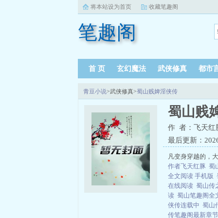
将本站设为首页
收藏笔趣阁
笔趣阁
首 页
玄幻魔法
武侠修真
都市
青豆小说
>武侠修真>
蜀山贱婢淫侠传
蜀山贱
作 者：飞天红
最后更新：2026-0
凡变身穿越的，大
作者飞天红豚
蜀
全文阅读 手机版
在线阅读
蜀山传
读
蜀山笔趣阁全
侠传连载中
蜀山
传笔趣阁最新章