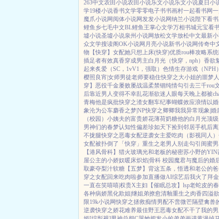
263中文
农田小说
农田小说
乐文小说
乐文小说
夏日小
学
19楼小说
香书文学
零零电子书
书画村
一起看书网
一
魔爪小说网
阅体小说网
发发小说网
纳兰小说
陛下看书
鲤鱼乡
七毛中文
BL鲤鱼王
掌心文学
万相书城
元宝看
墟小说
圣墟小说
泉州小说网
放松文学
放松中文
最新小
众文学
搜读阁
OK小说网
月亮小说
新书小说网
传奇中
物【快穿】
女配她只想上床(快穿)
优质rou棒攻略系统
插足者
有效真香
穿成男主白月光（快穿，nph）
香欲
起来
炙爱（SC，1vV1，强取）
色情生存游戏（NPH
樱照良宵|女师男徒
老师要稳住
快穿之大小姐的噩梦
穿】
恶役千金屡败屡战
温柔禁锢
纯情勾引
去三千ro
后
靠近男人变得不幸
乱花渐欲迷人眼
每天晚上都被ch
青梅
他是疯批
快穿之渣女翻车纪事
蝴蝶效应
浪情
以婚
象
沦为公车
麝香之梦|NP
快穿之卿卿我我
异常现象|婚
（校园）
小姨夫的富贵娇花
薄荷奶糖
他的白月光
顶级
男神们的春梦
认知性偏差
珍如天下
捡到邻居手机后
离
不拢腿
快穿之恶毒女配逆袭
女主爱吃肉
（影视同人）
女配被扑倒了「快穿」
重生之老男人别走
勾引闺蜜男友
【港风骨科】猎火
玻璃光
和老板的秘密
苏小野的YI
屋
公主的小娇奴
暖床
炽焰|骨科 校园
魔君与魔后的婚
取豪夺
梨汁软糖
【五梦】背这五条，悟透
和老公的爸
穿之女配回来吃肉啦
参加直播做AI综艺后我火了
拜金
一直在笑嘻嘻|权贵X主妇
【催眠总攻】lsp老蛇皮的
各种病娇黑化
欺姐|继姐弟
撩愈
清釉
重生之肉香四溢
限
19k小说网
快穿之拯救痴情男配
不啻微芒
隔壁禽兽
逆袭
快穿之娇花难养
最佳野王
恶毒女配不干了
我的男
姬
[综影视]男神总想C哭她
把发小的弟弟画进黄漫掉