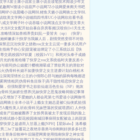
文学A
富士康小说
富士康小说
去读笔
技术阅读
少年文
笔趣阁W
搜读小说
葫芦小说网
7Z小说网
爱来阁
天书吧
书网
8P小说
晨曦小说网
BL鲤鱼
天籁小说网
骑士文学
BL
说
耽美文学网
小说铺
四四书库
UC小说网
欣欣看书
圣
八戒文学网
子叶小说
吞噬小说网
顶点文学
华盟文章
大
真大
当H文女配开始自暴自弃
房客|糙汉
咬你|1v1
天生尤
集攻略
情深如兽
精养贵妇|乱
一妾皆夫（np）
（快穿）
她鲜嫩多汁|快穿
当我嫁人后，剧情突然变得不对劲
深
禁忌沉沦
快穿之拯救rou文女主
云泥
一妻多夫试用户
生指南
予你心安|甜宠
被迫绑定了小三系统以后【快
师尊
交易|校园NP
炽夏［校园1vV1］
和死对头奉子成婚
月光的爸爸给睡了
快穿之rou文系统
临时夫妻
反差小
知与谁同|伪公媳
蜜汁樱桃
潮晕
成了禁欲男主的泄欲对
温火|伪骨科
长媳不如妻
快穿之女主逆袭计划
白桃松木
位
深闺淫情
长公主的小情郎
心肝与她的舔狗
每晚都进
雾
两情相厌|伪骨科
鱼目珠子|高干
隐性暗恋
快穿之合
脑，但强制爱
穿书之欲欲仙途
活色生仙（NP）
炮灰
 伪骨科兄妹
娇生惯养|兄妹
快穿之恶鬼攻略
饲狼记事簿
xp又增加了
不爱她的人都会死
第七书
爱读小说网
御书
说网
骑士全本小说
干上瘾
女主她总是被C|仙侠
贰拾|强
巴A
魔性美人
祈欢|骨科兄妹
堕落的安妮塔|西幻 人外
快
成丧尸后她被圈养了
女扮男装被太子发现后
我的脸上
含桃
试婚
小梨花|校园
南城旧事
病弱女配被迫上岗
甜源
穿
快穿之趁虚而入
甘愿上瘾[NPH]
【星际abo】洛希极
男二he了
旋覆花之夜
绝非善类
与你刚刚好
拼多多社恐
女主替身后
牧神午后
隔壁网黄使用指南
快穿之神女瑶
道我人人可C
吃两口又怎么了呢|校园
那些娇弱的婊子