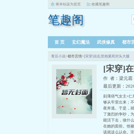
将本站设为首页
收藏笔趣阁
笔趣阁
首 页
玄幻魔法
武侠修真
都市
青豆小说
>都市言情>
[宋穿]在乱世抱紧死对头大腿
[宋穿]
作 者：梁元霜
最后更新：2026-0
刻薄痞气女主×
够从牢里出来；
夜奔逃。于是，就
了激烈的争吵，
能活下去，做什
在她的面前。他
该就这么认命。