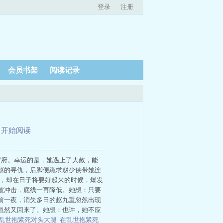
登录
注册
会员书架
阅读记录
、
开始阅读
官府。幸运的是，她遇上了大赦，能
赵的寻仇，后脚便跪求赵少侠带她连
期，却在日子将要好起来的时候，爆发
被冲击，底线一再降低。她想：只要
前一夜，消失多日的赵九重忽然出现
忽然又回来了。她想：也许，她不应
乱世抱紧死对头大腿
在乱世抱紧死