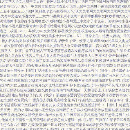
说
大文学
大语文
琪琪中文
日通小说网
无线小说网
速度小说网
广东小说网
读书网
笔趣阁V
起看书
七八小说
八一中文
91言情
爱言情
青豆小说网
天翼中文
悠悠小说
我去读
笔趣阁IO
五五小说都
五五小说网
BL鲤鱼乡
老花生看书
007小说
大美书网
大美书网
大美书网
大美
书
大美中文
铅笔小说
大学士
三六六小说网
未来小说网
一夜书库
麒麟中文网
妙书阁
九九小
说
笔趣阁小说
你好小说网
纳兰小说网
纳兰小说网
爱上中文
小子小说
布丁阅读
乡村小说
文
并读小说
八楼文学
青青中文
看书站
晨曦小说网
小说酒吧
牧龙师
笔趣读
你男朋友下面
暗恋［校园 1vv1］
与狐说
rou文女配不容易[快穿]
幸瘾|校园np
文火煨青梅|甜宠
爱意收
魅魔养成记
碎玉成欢
喷泉|高NP
娇柔多汁|1vv1
盲冬（NP，替身上位，追妻火葬场）
传闻
）
艳妇怀春
与男神被迫同居后
靡靡宫春深
纵情（NP）
快穿之睡遍男神(nph)
兽医
入禽太
人生
每次快穿睁眼都在被PA
校园里的娇软美人
吹花嚼蕊
蹙蛾眉|古言
失贞|NP
虐文女主求
u文做路人（快穿）
天下谋妆|古言
满级绿茶穿成炮灰女配
穿成男主的炮灰前妻
勾引禁欲
a
醉酒之后
合欢功法害人不浅
入禽太深
艳嫁录
暗引力
穿进兽人世界被各种吃干抹净
被白
为名
AV拍摄指南
快穿之睡了反派以后
伪装魔王与祭品勇者
屋檐下|校园
见微知著|弟妹
后
远在天边
快穿之J液收集之旅
女配她只想被渣
燥雨|校园
强行侵占|骨科/强制
白蛇夫君
暴徒
应召男菩萨
【快穿】吃掉那只小白兔
酸甜|校园暗恋
课后补习（师生）
绿茶婊的上
婚后她不装了
就是要睡男主
这爱真恶心
极守夫德|甜宠
小兔子乖乖|青梅竹马
永远也会化
勾引深情男主
极宠(兄妹骨科)
白羊|校园
漂亮少将O被军A灌满后
修仙修罗场 (NPH)
恋爱
(NP)
末世玩物生存指南
月亮为证
城里侄女和乡下叔叔
除妖传|1vv1
碾碎芍药花|ABO
N乱日记
撩动心弦|校园
她又娇又媚
将就|青梅竹马
离婚前一天和老公上床了
快穿之奇怪的
后生活
情难自禁|小姨子×姐夫
（快穿）被狠狠疼爱的恶毒女配
渡她|快穿
床戏替身
书包小
爸拍激情戏
偏爱|高干 甜宠
兽人的宝藏
高岭之花|高干
绿茶婊的上位
缘浅（百合abo）哑
女穿进强取豪夺文后躺平了
虚有其表|校园
色情女大绝赞直播进行中！
【西幻】侍魔
变
春天
百无一用的小师妹
心情小雨
贵妃奴
春潮
双子太子
春枝嫋嫋
含苞待放
芭蕾鞋
桌边|校园
欲骨天香
诱她沦陷
友情变质
重生年代文的路人甲
展宫眉
袚灾祛秽
黑心狐只想吃掉男主|快
的他
被丈夫跟情敌一起囚禁
甜心都想要
总有人想独占她
【快穿】节操何在
穿书后和反派
主怎么有六个
炽阳之痕
[快穿]每个世界遇到的都是变态
天造地设|公路
岁欢愉
穿成黄漫
马后
半甜欲水|兄妹
冲喜侍妾
不羡仙|快穿仙侠 古言
上流社会|都市权斗
她撩人不自知
她知