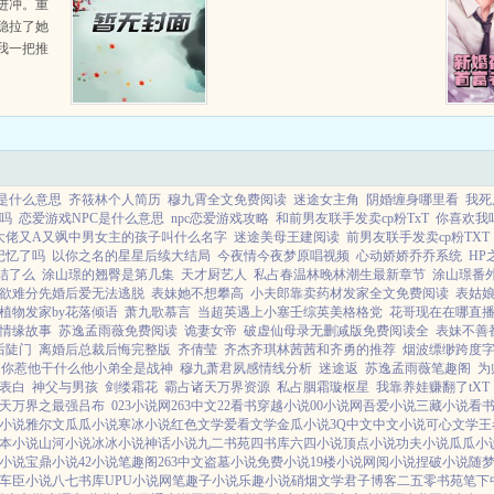
进冲。重
稳拉了她
我一把推
不得我
是什么意思
齐筱林个人简历
穆九霄全文免费阅读
迷途女主角
阴婚缠身哪里看
我死
吗
恋爱游戏NPC是什么意思
npc恋爱游戏攻略
和前男友联手发卖cp粉TxT
你喜欢我
大佬又A又飒中男女主的孩子叫什么名字
迷途美母王建阅读
前男友联手发卖cp粉TXT
记忆了吗
以你之名的星星后续大结局
今夜情今夜梦原唱视频
心动娇娇乔乔系统
HP
结了么
涂山璟的翘臀是第几集
天才厨艺人
私占春温林晚林潮生最新章节
涂山璟番
欲难分先婚后爱无法逃脱
表妹她不想攀高
小夫郎靠卖药材发家全文免费阅读
表姑
植物发家by花落倾语
萧九歌慕言
当超英遇上小塞壬综英美格格党
花哥现在在哪直
情缘故事
苏逸孟雨薇免费阅读
诡妻女帝
破虚仙母录无删减版免费阅读全
表妹不善
后陡门
离婚后总裁后悔完整版
齐倩莹
齐杰齐琪林茜茜和齐勇的推荐
烟波缥缈跨度
你惹他干什么他小弟全是战神
穆九萧君夙感情线分析
迷途返
苏逸孟雨薇笔趣阁
为
表白
神父与男孩
剑缕霜花
霸占诸天万界资源
私占胭霜璇枢星
我靠养娃赚翻了tXT
天万界之最强吕布
023小说网
263中文
22看书
穿越小说
00小说网
吾爱小说
三藏小说
看
小说
雅尔文
瓜瓜小说
寒冰小说
红色文学
爱看文学
金瓜小说
3Q中文
中文小说
可心文学
王
本小说
山河小说
冰冰小说
神话小说
九二书苑
四书库
六四小说
顶点小说
功夫小说
瓜瓜小
小说
宝鼎小说
42小说
笔趣阁
263中文
盗墓小说
免费小说
19楼小说
网阅小说
捏破小说
随
车臣小说
八七书库
UPU小说网
笔趣子小说
乐趣小说
硝烟文学
君子博客
二五零书苑
笔下