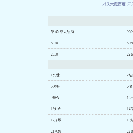
对头大腿百度
宋
第 95 章大结局
909
6070
506
2330
22
1乱世
2结
5讨要
6偷
9酬金
10
13烂命
14
17床塌
18
21活祭
22