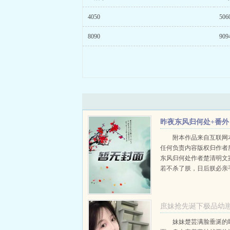
4050
506
8090
909
昨夜东风归何处+番外
附本作品来自互联网
任何负责内容版权归作者
东风归何处作者楚清明文
若不杀了朕，日后朕必亲
命！容轩臣发誓，将终此
您，绝无二心！邺王你的
的，你的人也是朕的。...
庶妹抢先诞下极品幼
疯了楚云楚黎：结局+
妹妹楚芸满脸垂涎的