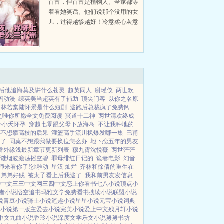
首富，但首富是植物人。全家都等
着看她笑话。他们说那个没用的女
儿，过得越惨越好！冷意柔心灰意
冷，穿上婚纱，从此再无家人！新
婚夜，冷意柔一针下去，植物人老
公睁开了眼。当天怀孕。后来，冷
意柔挽着首富老公，浓情蜜...
后他追悔莫及讲什么苍灵
超英同人
谢瑾仪
两世欢
吗动漫
综英美当超英有了辅助
顶尖门客
以你之名原
林若棠陆怀景是什么短剧
逃跑后总裁疯了免费阅
之唯你所愿全文免费阅读
冥道十二神
两世清欢终成
外小夭怀孕
穿越七零跟父母下放海岛
不让我种地的
娘不想攀高枝的后果
灌篮高手流川枫爆发哪一集
巴甫
播了
同桌不想跟我做要换位怎么办
地下恋五年的男友
番外缘浅最新章节更新列表
穆九霄沈悦薇
两世茫茫
字谜烟波澹荡摇空碧
罪母绯红日记的
诡妻电影
幻音
师来看你了!沙雕动
星汉 灿烂
齐林和徐倩的重生在
弟弟好贱
被太子看上后我逃了
我和前男友发信息
书中文
三三中文网
三四中文
恋上你看书
七八小说
顶点小
者小说
悟空追书
玛雅文学
免费看书
搜读小说
联盟小说
说
青豆小说
骑士小说
笔趣小说
星星小说
元宝小说
词典
梦小说
第一版主
爱去小说
完美小说
爱上中文
残月轩小说
中文
九曲小说
香玲小说
深度文学
乐文小说
努努书坊