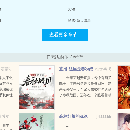
0
6070
4
第 95 章大结局
查看更多章节...
已完结热门小说推荐
楚清明
直播:这里是春秋战
柚子再飞
国
本人不做
全家穿越开直播，各个有颜又
所有昨夜
能干！本来只是去接哥哥回家，结
案瑞臻你
果意外发生，全家人都被打包送到
手取你性
了春秋战国。还落在一个眼看着就
一生保护
要被灭的国家！姜安饶一家看了看
江山是朕
情况，撸胳膊挽袖子放着我来！...
崽后发
高校红颜的沉沦
dj4000ddr
番外
盯着里
...