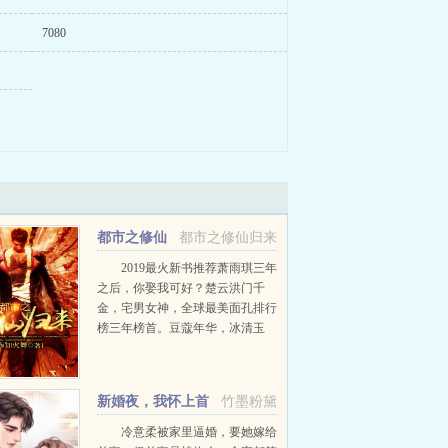
7080
都市之修仙
都市之修仙归来
归来
2019最火新书推荐萧雨琪三年
之后，你娶我可好？楚云洪门千
金，宅男女神，全球最美面孔排行
榜三年榜首。豆蔻年华，冰清玉
女。雨琪，你觉得我，配得上你
吗？萧雨琪我不管，我只问你一
句，三年之后，你可愿娶我？...
新婚夜，我怀上首
竹墨粉黛
富老公三个崽！
冷意柔被家里逼婚，要她嫁给