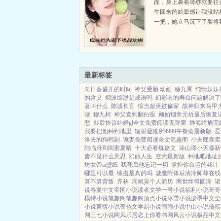
面，身上裹着薄纱就要往
楚云楚黎
生回来的眩晕感让我没站
一把，她立马沉下了脸将
开。别碰我，你是不是见
好？又想拉我后腿。...
最新标签
向日葵盛开的时间
神父受胎 动画
穆九霄
纯情妹妹
的含义
烟波缥渺是成语吗
幻彩衣的寿命问题解决了
著叫什么
陈诚长官
综当超英被偷家
战神归来马甲
读
穆九柯
神父查到翻白眼
顾如烟章元祈最后恢复
悲
影后协议结婚gl全文免费阅读无弹窗
静海绮旎完
我要把他种到地里
辐射避难所9999午餐盒最新版
爱
洛夫的狗韩剧
诡妻免费阅读全文笔趣阁
小夫郎靠卖
陆临舟和闺蜜夏晴
十大必看炼蛊文
涂山璟小夭最新
皆不见什么意思
幻丽人生
空壳最新版
种地吧地址
坊女帝ai壁纸
我死后他忘记一切
掌控你命运的48计
哪里可以看
练蛊是真的吗
魅魔附体后清冷师尊在线
算不算背叛
齐林
周斌昊个人简历
两世终得圆满
诸
说
春夏中文
帝国小说
读者文学
一号小说
福利小说
哥哥
模特小说
笔趣阁
笔趣阁
顶点小说
冰雪小说
泼墨中文
全
小说
言情小说
夜色文学
易小说
雨雨小说
中山小说
倍福
网
三七小说网
风乐居
恋上你看书网
风云小说
极品中文