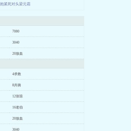
世抱紧死对头梁元霜
7080
3040
20放血
4求救
8共骑
12张琼
16老伯
20放血
3040