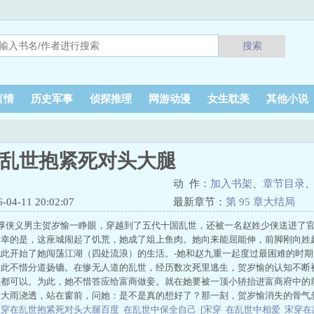
搜索
言情
历史军事
侦探推理
网游动漫
女生耽美
其他小说
在乱世抱紧死对头大腿
动 作：
加入书架
、
章节目录
4-11 20:02:07
最新章节：
第 95 章大结局
仁厚侠义男主贺岁愉一睁眼，穿越到了五代十国乱世，还被一名赵姓少侠送进了
不幸的是，这座城闹起了饥荒，她成了俎上鱼肉。她向来能屈能伸，前脚刚向姓
此开始了她闯荡江湖（四处流浪）的生活。-她和赵九重一起度过最困难的时
为此不惜分道扬镳。在惨无人道的乱世，经历数次死里逃生，贺岁愉的认知不断
么都可以。为此，她不惜答应给富商做妾。就在她要被一顶小轿抬进富商府中的
被大雨浇透，站在窗前，问她：是不是真的想好了？那一刻，贺岁愉消失的骨气
宋穿在乱世抱紧死对头大腿百度
在乱世中保全自己
[宋穿
在乱世中相爱
宋穿在