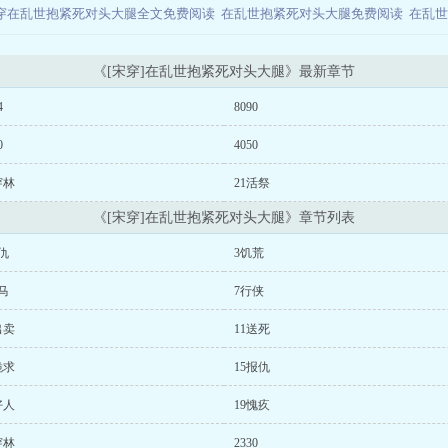
穿在乱世抱紧死对头大腿全文免费阅读
在乱世抱紧死对头大腿免费阅读
在乱
《[宋穿]在乱世抱紧死对头大腿》最新章节
4
8090
0
4050
穿林
21活祭
《[宋穿]在乱世抱紧死对头大腿》章节列表
仇
3饥荒
马
7行侠
出卖
11送死
跪求
15报仇
好人
19愧疚
穿林
2330