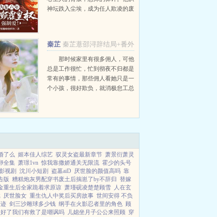
神坛跌入尘埃，成为任人欺凌的废
物。一朝宫变，昔日的战神将军重
生归来，弑兄夺位。这一夜，手中
的银月弯刀沾满了鲜血，萧胤却只
秦芷
秦芷薏邵浔辞结局+番外
是轻描淡写说了句别来无...
薏邵浔辞
那时候家里有很多佣人，可他
总是工作很忙，忙到彻夜不归都是
常有的事情，那些佣人看她只是一
个小孩，很好欺负，就消极怠工总
是偷偷不给她饭吃。后来他发现了
佣人的消极怠工，遣散了所有的佣
人，为了照顾她学会了做饭，一日
三餐，事无巨细。可现在，她...
婚了么
姬本佳人综艺
驭灵女盗最新章节
萧景衍萧灵
卵全集
萧璟1vn
惊我靠撒娇通关无限流
霍少的头号
影视剧
沈川小短剧
盗墓aiD
厌世脸的颜值高吗
靠
告版
糟糕炮灰男配穿书废土后揣崽了by不辞归
替嫁
金重生后全家跪着求原谅
萧瑾砚凌楚楚顾雪
人在玄
戏
厌世脸女
重生仇人中奖后买房故事
世间安得 不负
奇迹
剑三沙雕球多少钱
纲手在火影忍者里的角色
顾
太好了我们有救了是嘲讽吗
儿媳坐月子公公来照顾
穿