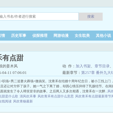
搜索
言情
历史军事
侦探推理
网游动漫
女生耽美
其他小说
禾有点甜
根的姜木风
动 作：
加入书架
、
章节目录
4-11 07:06:01
最新章节：
第257章 番外九大
恋+职场+男二追妻火葬场+微搞笑。沈青禾在结婚十周年纪念日，被小三找上门
而且还让对方怀了孩子。她一气之下离了婚，却因心情压抑得了乳腺结节。在闺
面就发生了令人啼笑皆非的故事。之后两人又多次相遇，沈青禾在一次醉...
风
点甜是什么歌
清风吹禾黍
风吹青禾有点甜什么意思
风吹青禾有点甜最新章节
在线阅读
风吹青杨最新