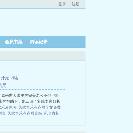
登录
注册
会员书架
阅读记录
、
开始阅读
结局
，原来世人眼里的完美老公不但已经
蜜的帮助下，她认识了乳腺专家顾长
吹禾麦原著
风吹青禾有点甜全文免费
列表
风吹青禾有点甜完结
风吹青杨