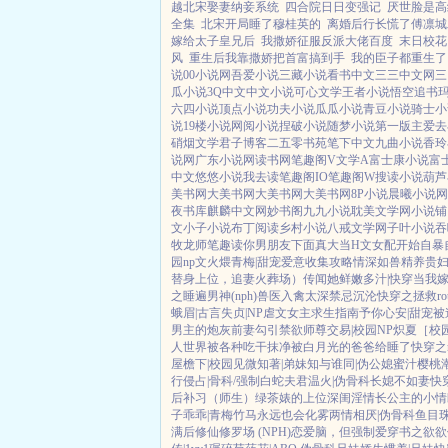
越北宋娶妻纳妾系统
四合院日日变强记
厌世脸是高
全集
北宋开局睡了穆桂英的
离婚后行长慌了傅凛城
嫁给太子皇兄后
我撒娇征服反派大佬百度
末日校花
风
重生后我靠撒娇把首富搞到手
我的臣子都重生了
说
00小说网
吾爱小说
三藏小说
看书中文
三三中文网
三
瓜小说
3Q中文
中文小说
可心文学
王者小说
悟空追书
六四小说
顶点小说
功夫小说
瓜瓜小说
青豆小说
骑士小
说
19楼小说
网阅小说
捏破小说
随梦小说
第一版主
爱去
硝烟文学
君子博客
二五零书苑
笔下中文
九曲小说
香玲
说网
广东小说网
读书网
笔趣阁V
文学A
富士康小说
富
中文
悠悠小说
我去读
笔趣阁IO
笔趣阁W
搜读小说
葫芦
美书网
大美书网
大美书网
大美书网
8P小说
晨曦小说网
夜书库
麒麟中文网
妙书阁
九九小说
耽美文学网
小说铺
文
小子小说
布丁阅读
乡村小说
八戒文学网
子叶小说
吞
牧龙师
笔趣读
你男朋友下面真大
当H文女配开始自暴
园np
文火煨青梅|甜宠
爱意收集攻略
情深如兽
精养贵妇
替身上位，追妻火葬场）
传闻她鲜嫩多汁|快穿
当我
之睡遍男神(nph)
兽医
入禽太深
禁忌沉沦
快穿之拯救r
蛾眉|古言
失贞|NP
虐文女主求生指南
予你心安|甜宠
被
男主的炮灰前妻
勾引禁欲师尊
交易|校园NP
炽夏［校园
人世界被各种吃干抹净
被白月光的爸爸给睡了
快穿之
屋檐下|校园
见微知著|弟妹
知与谁同|伪公媳
蜜汁樱桃
行侵占|骨科/强制
白蛇夫君
温火|伪骨科
长媳不如妻
快
后补习（师生）
绿茶婊的上位
深闺淫情
长公主的小情
子乖乖|青梅竹马
永远也会化雾
两情相厌|伪骨科
鱼目珠
满后
修仙修罗场 (NPH)
恋爱脑，但强制爱
穿书之欲欲