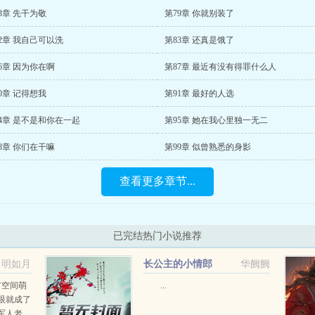
8章 先干为敬
第79章 你就别装了
2章 我自己可以洗
第83章 还真是饿了
6章 因为你在啊
第87章 最近有没有得罪什么人
0章 记得想我
第91章 最好的人选
4章 是不是和你在一起
第95章 她在我心里独一无二
8章 你们在干嘛
第99章 似曾熟悉的身影
查看更多章节...
已完结热门小说推荐
明如月
长公主的小情郎
华阙阙
市空间萌
...
眼就成了
军人老