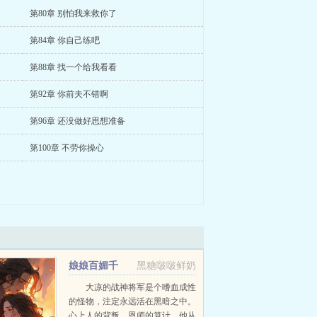
第80章 别怕我来救你了
第84章 你自己练吧
第88章 找一个给我看看
第92章 你前夫不错啊
第96章 还没做好思想准备
第100章 不劳你操心
娘娘百媚千
黑糖啵啵鲜奶
娇，疯批前夫为她折腰
大凉的战神将军是个嗜血成性
的怪物，注定永远活在黑暗之中。
心上人的背叛，恩师的算计。他从