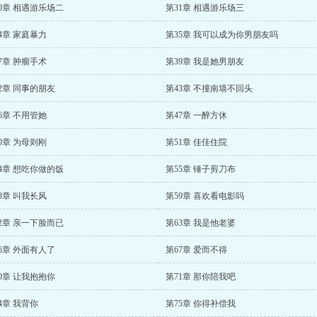
0章 相遇游乐场二
第31章 相遇游乐场三
4章 家庭暴力
第35章 我可以成为你男朋友吗
7章 肿瘤手术
第39章 我是她男朋友
2章 同事的朋友
第43章 不撞南墙不回头
6章 不用管她
第47章 一醉方休
0章 为母则刚
第51章 佳佳住院
4章 想吃你做的饭
第55章 锤子剪刀布
8章 叫我长风
第59章 喜欢看电影吗
2章 亲一下脸而已
第63章 我是他老婆
6章 外面有人了
第67章 爱而不得
0章 让我抱抱你
第71章 那你陪我吧
4章 我背你
第75章 你得补偿我