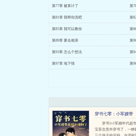
第77章 被算计了
第7
第81章 我帮你洗吧
第8
第85章 我可以教你
第8
第89章 要去相亲
第9
第93章 怎么个想法
第9
第97章 地下情
第9
穿书七零：小军嫂带
着超市赚翻了
穿书1v1军婚年代超
宝苏念意外穿书了，一睁
三个孩子的后妈。冷漠的