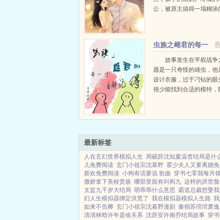
公，被原主搞得一塌糊涂
系，还有胡搅蛮缠的父母
让她十分头大。好在老天
薄，让她把前世的小超市
虫族之雌君的每一
过来。超市空间...
寸我都记得
故事发生在平权战争
愿是一只奇怪的雄虫，他
设计衣服，过于刁钻的眼
很少能找到合适的模特，
星时他发现了最合他意的
着相处时间变长，他的心
一只虫，认识到自己的心
就开始了行动。好友追星，祝
最新标签
人在玄幻世界模拟人生
周砚辞沈知夏温杳结局是什
儿免费阅读
玄门小祖宗沈慕野
霍少夫人又要离婚免
新欢免费阅读
小狗有话要说 歌曲
穿书七零我每月
撒娇拿下美校贵族
哪部里面有叫阎九
这样的厌世脸
太监九千岁大结局
萌乖乖什么意思
霸道总裁想娶我
幻人生模拟器绑定洪荒了
我在模拟器模拟人生路
我
如来不负卿
玄门小祖宗沈暮野漫剧
秦彻苏绾绾萧逸
清清林晗许年是啥关系
沈辞安许南乔结局故事
穿书