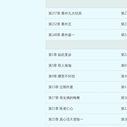
第257章 番外九大结局
第2
第252章 番外五
第2
第248章 番外篇一
第2
第1章 如此复诊
第2
第5章 双人瑜伽
第6
第9章 哪里不对劲
第1
第13章 过期作废
第1
第17章 母女俩的晚餐
第1
第21章 医者仁心
第2
第25章 真心话大冒险一
第2