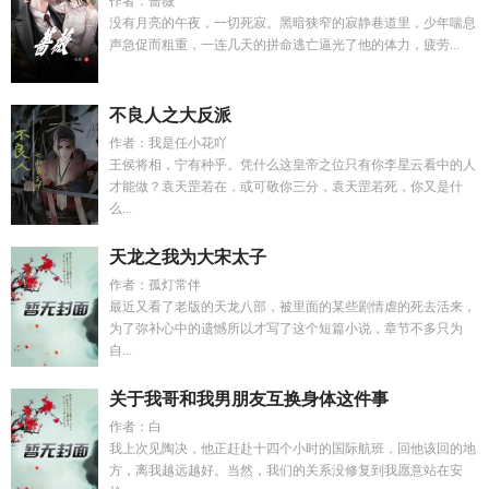
作者：蔷薇
没有月亮的午夜，一切死寂。黑暗狭窄的寂静巷道里，少年喘息
声急促而粗重，一连几天的拼命逃亡逼光了他的体力，疲劳...
不良人之大反派
作者：我是任小花吖
王侯将相，宁有种乎。凭什么这皇帝之位只有你李星云看中的人
才能做？袁天罡若在，或可敬你三分，袁天罡若死，你又是什
么...
天龙之我为大宋太子
作者：孤灯常伴
最近又看了老版的天龙八部，被里面的某些剧情虐的死去活来，
为了弥补心中的遗憾所以才写了这个短篇小说，章节不多只为
自...
关于我哥和我男朋友互换身体这件事
作者：白
我上次见陶决，他正赶赴十四个小时的国际航班，回他该回的地
方，离我越远越好。当然，我们的关系没修复到我愿意站在安