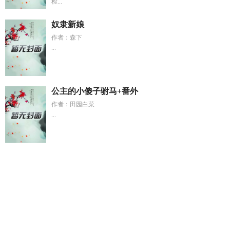
检...
奴隶新娘
作者：森下
...
公主的小傻子驸马+番外
作者：田园白菜
...
审神者是刀鞘
陆知彦
LPL 我真不是喜剧人
温砚宁裴烬裴冶短
剧叫
审神者x刀男
裴彻温妍
制卡师我的卡牌无限连锁枫角色
卡
极品美人攻略系统
国师怎么还是黑化了 剧情简介
温砚宁裴
烬裴冶短剧叫什么
黄蓉杨过小龙女郭靖的
穿成顶流男团里的
爱豆
方瑾李国富陈
国师还是黑化的结局
绯扇月季优缺点
眠
花卧柳免费
林妙妙陆研
林妙妙许泽言
我有九万亿舔狗金境
界
虫族公敌转化为虫母
何昊是哪里人
国色天香似贵妃什么意