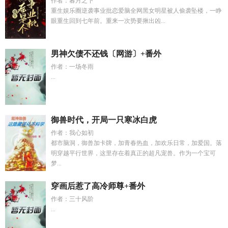
作者：暮月之下
重生娱乐圈逆袭事业批恋爱脑全网黑女明星被人偷袭坠楼，一睁
眼重生回到七年前。重来一次势要揪出凶...
男神欠债不还钱〔网游〕+番外
作者：一场冬雨
...
御兽时代，开局一只寒冰白虎
作者：我心如初
都市脑洞，御兽加卡牌，加青春热血，加欢乐日常，加爱国。落
明穿越平行世界，这里存在着真正的超凡宠兽。作为一个宝可
梦...
穿画后惹了高冷师尊+番外
作者：三十风阶
...