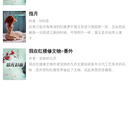
指月
作者：MM音
后来江临月每每读到红楼梦中黛玉初进大观园那一段，总会想起
她第一次踏进江家的时候。可明明不一样，黛玉是开始寄人篱
下...
我在红楼修文物+番外
作者：安静的九乔
我在红楼修文物作者安静的九乔文案钻研多年古代工艺美术的石
咏，意外穿到红楼世界修起了文物。说起来贾府里藏着...
战天武皇
金华风月noh
群星游戏群星秘籍大全
玉软花柔打一
正确动物
和小叔恋爱甜宠
武天的战斗力有多强
孟景南姜之
瑜
杨静白领丽人最新章节更新时间
我的前世今生被曝光免费
完整版
吃定你了在哪里阅读
孟清辞周景深全文免费阅读
群星
游戏主角是谁
北囯之春歌词
吃定你的意思
许嘉怡相关
我前
世个什么
许嘉林薇
北囯之春简谱动态视频
中年之时
我最强
毒士
催眠ht
她被迫现形了全文
孟清禾周景深结局是什么
在