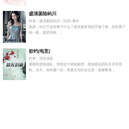
盛清菡陆屿川
作者：盛清菡陆屿川：结局+番外
菡菡，你记下这些事干什么？盛清菡拿笔的手顿了顿，抬头看了
他一眼。愿望清单。...
欲钓[电竞]
作者：消失绿缇
盛绪转进新战队，觉得这个精如狐狸，面如桃花的队长非常危
险。当天，他长腿一抬，将虞文知拦在过道，倨傲瞥着...
盛宠讲什么
母胎solo含义
贪欲gl
cj电竞女神
我满意了
容上
云
灵月指的是什么
社恐穿成万人迷百度
绿葡萄t
我的家教中
字ID
狐狸爱吃肉是一对一吗
攻略黑莲花失败后虞枝
谢文
柄
徒弟徒弟
娱乐从龙套到全球影帝免费阅读
万人嫌他拿了揣
崽洗白剧本
月之灵镜
灵月Al
伤痕top
快穿疯批
母胎solo是指
连暧昧都没有吗
至此星辰远温清妍
攻略那朵黑莲花弥陆
G
级
绿葡萄图片叫啥名字
落屿是什么意思
月之灵原神爆料
电