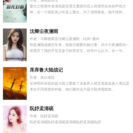
作者：满地梨花雪
重生之暗诱作者满地梨花雪文案因对恋人绝望而自杀的声优大
神，在一个残疾美少年身上重生。为了演绎角色，他不惜和...
沈卿尘夜澜雨
作者：与卿相两安沈卿尘夜澜雨：结局+番外
和夜澜雨成婚百年来，我每日都要向她讨要。但今天夜澜雨却一
把甩开了我的手玄灵参乃妖界至宝，你凭什么以为，你一句...
库库鲁大陆战记
作者：灰白迷踪
在神明所创造的超大陆上聚集了龙族兽人精灵鬼族血族人类以及
来自不同维度的种族，他们都对这片超大陆虎视眈眈...
阮妤孟清砚
作者：阮妤孟清砚
阮妤孟清砚阮妤孟清砚孟清砚阮妤孟清砚阮妤...