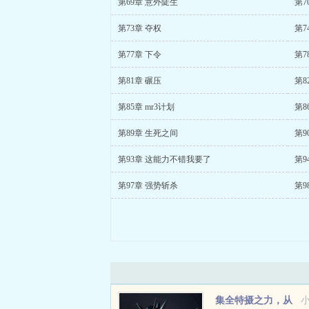
第69章 意外陡生
第7
第73章 夺权
第7
第77章 下令
第7
第81章 碾压
第8
第85章 mr3计划
第8
第89章 生死之间
第9
第93章 这能力不错我要了
第9
第97章 强势斩杀
第9
集全特摄之力，从