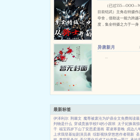
骑士开始
（已过555—OOO—
目前铠武）主角在特摄作
夺舍，借助这一能力跨越
度，集全特摄之力于一身
一世被怪兽踩死第二世成
填饱肚子第三世给牙血鬼
又嘎了。直到第七次夺舍FA
异唐新月
...
最新标签
伊泽利尔
荆棘文
魔尊被废沦为炉鼎全文免费阅读最
列物是什么
穿成贵族学校F4的小跟班
太子妃换装惊
干
福宝四岁下山了安思柔漫画
霍凌寒姜晚
戍边八
上求我登基短剧演员表
综影视快穿悠悠作者萌新
圣
娱
李世民杀赵
圣父黑化后成了仙道第一晋江
承祜