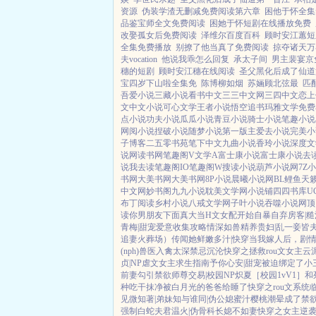
资源
伪装学渣无删减免费阅读第六章
困他于怀全集
品鉴宝师全文免费阅读
困她于怀短剧在线播放免费
改娶孤女后免费阅读
泽维尔百度百科
顾时安江蕙短
全集免费播放
别撩了他当真了免费阅读
掠夺诸天万
夫vocation
他说我乖怎么回复
承太子间
男主裴宴京
穗的短剧
顾时安江穗在线阅读
圣父黑化后成了仙道
宝四岁下山啦全集免
陈博柳如烟
苏婳顾北弦最
匹
吾爱小说
三藏小说
看书中文
三三中文网
三四中文
恋上
文
中文小说
可心文学
王者小说
悟空追书
玛雅文学
免费
点小说
功夫小说
瓜瓜小说
青豆小说
骑士小说
笔趣小说
网阅小说
捏破小说
随梦小说
第一版主
爱去小说
完美小
子博客
二五零书苑
笔下中文
九曲小说
香玲小说
深度文
说网
读书网
笔趣阁V
文学A
富士康小说
富士康小说
去
说
我去读
笔趣阁IO
笔趣阁W
搜读小说
葫芦小说网
7Z
书网
大美书网
大美书网
8P小说
晨曦小说网
BL鲤鱼
天
中文网
妙书阁
九九小说
耽美文学网
小说铺
四四书库
U
布丁阅读
乡村小说
八戒文学网
子叶小说
吞噬小说网
顶
读
你男朋友下面真大
当H文女配开始自暴自弃
房客|糙
青梅|甜宠
爱意收集攻略
情深如兽
精养贵妇|乱
一妾皆夫
追妻火葬场）
传闻她鲜嫩多汁|快穿
当我嫁人后，剧
(nph)
兽医
入禽太深
禁忌沉沦
快穿之拯救rou文女主
云
贞|NP
虐文女主求生指南
予你心安|甜宠
被迫绑定了小
前妻
勾引禁欲师尊
交易|校园NP
炽夏［校园1vV1］
和
种吃干抹净
被白月光的爸爸给睡了
快穿之rou文系统
见微知著|弟妹
知与谁同|伪公媳
蜜汁樱桃
潮晕
成了禁
强制
白蛇夫君
温火|伪骨科
长媳不如妻
快穿之女主逆