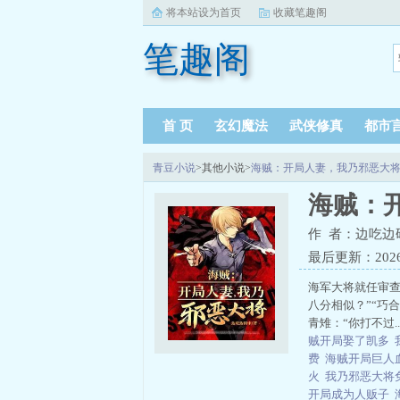
将本站设为首页
收藏笔趣阁
笔趣阁
首 页
玄幻魔法
武侠修真
都市
青豆小说
>其他小说>
海贼：开局人妻，我乃邪恶大
海贼：
作 者：边吃边
最后更新：2026-0
海军大将就任审
八分相似？”“巧
青雉：“你打不过...
贼开局娶了凯多
费
海贼开局巨人
火
我乃邪恶大将
开局成为人贩子