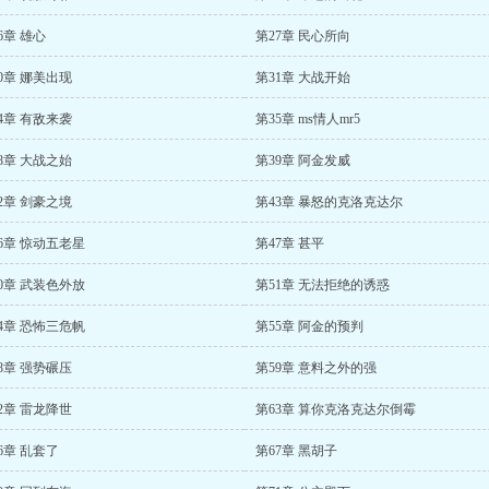
6章 雄心
第27章 民心所向
0章 娜美出现
第31章 大战开始
4章 有敌来袭
第35章 ms情人mr5
8章 大战之始
第39章 阿金发威
2章 剑豪之境
第43章 暴怒的克洛克达尔
6章 惊动五老星
第47章 甚平
0章 武装色外放
第51章 无法拒绝的诱惑
4章 恐怖三危帆
第55章 阿金的预判
8章 强势碾压
第59章 意料之外的强
2章 雷龙降世
第63章 算你克洛克达尔倒霉
6章 乱套了
第67章 黑胡子