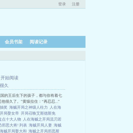
登录
注册
会员书架
阅读记录
、
开始阅读
了很久
王国的王后生下的孩子，都与你有着七
很久了。”黄猿拉住：“再忍忍...”
级抽奖
海贼开局之神级人柱力
人在海
贼开局娶女帝
开局召唤艾斯德斯免
盘点十大人物
人在海贼之开局流刃若
乃邪恶大将! 列表
海贼开局人妻
海贼
在海贼开局娶大和
海贼之开局邪恶斯