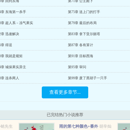
0章 回到东海
第71章 公主殿下
4章 东海第一杀手
第75章 送上门的打手
8章 超人系－冻气果实
第79章 最后的布局
2章 迅速解决
第83章 拿下亚尔丽塔
6章 得逞
第87章 各有算计
0章 我就是规矩
第91章 目标西海
4章 城保果实异主
第95章 审问
8章 连杀两人
第99章 废了黑胡子一只手
查看更多章节...
已完结热门小说推荐
小铭先生
雨的第七种颜色+番外
胡辛灿