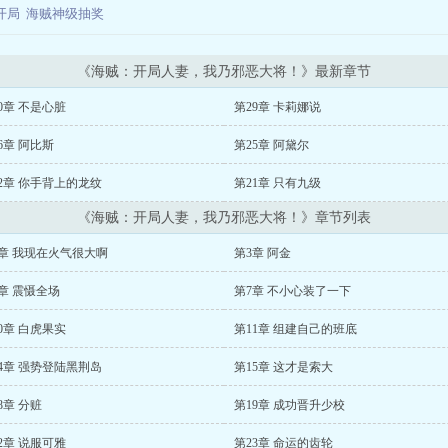
开局
海贼神级抽奖
《海贼：开局人妻，我乃邪恶大将！》最新章节
0章 不是心脏
第29章 卡莉娜说
6章 阿比斯
第25章 阿黛尔
2章 你手背上的龙纹
第21章 只有九级
《海贼：开局人妻，我乃邪恶大将！》章节列表
章 我现在火气很大啊
第3章 阿金
章 震慑全场
第7章 不小心装了一下
0章 白虎果实
第11章 组建自己的班底
4章 强势登陆黑荆岛
第15章 这才是索大
8章 分赃
第19章 成功晋升少校
2章 说服可雅
第23章 命运的齿轮