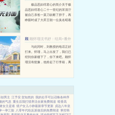
极品恶妇绾君心的简介关于极
品恶妇绾君心二十一世纪的宋清泞
被自己亲爸一菜刀砍断了脖子，再
睁眼时成了大昇王朝一位臭名昭着
的极品恶妇。这恶妇是莫家大郎的
童养媳，却心悦未婚夫的弟弟。恶
妇脾气暴躁且品德败坏整天作天作
顾
顾怀瑾沈书妤：结局+番外
地，把...
怀瑾沈书妤
与此同时，刘教授的电话正好
打来。怀瑾，马上出发了，我们已
经到你家楼下了，你下来吧。顾怀
瑾没有犹豫，他拎起了行李箱，离
开了这个曾被命名为家的破烂出租
屋。永远都不会再回来。...
原创男主
江予安 贺知然的
我的右手可以召唤各种序
漫的气息
重生后我打猎养活全家免费阅读
暗香高
者女主是谁
猎户女儿小静最新章节更新
戍边八年皇
孕一孕三胎
八零年代给反派做后妈免费阅读
掌控韩
四海原型
李世民赵县事件始末
清冷指挥官又怎样TXT