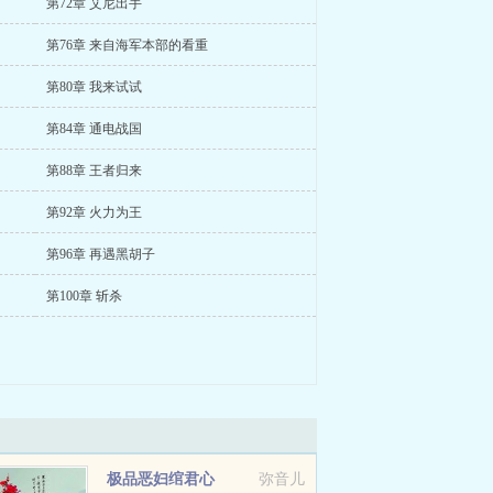
第72章 艾尼出手
第76章 来自海军本部的看重
第80章 我来试试
第84章 通电战国
第88章 王者归来
第92章 火力为王
第96章 再遇黑胡子
第100章 斩杀
极品恶妇绾君心
弥音儿