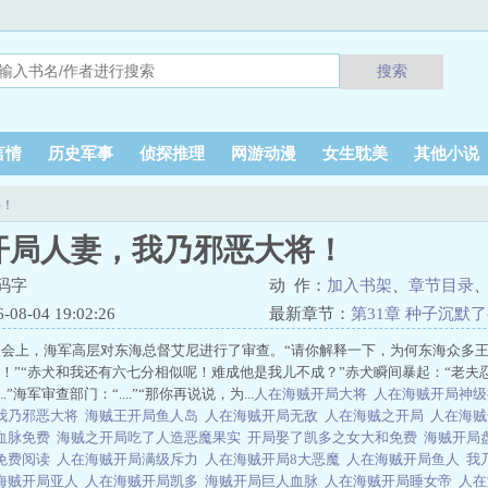
搜索
言情
历史军事
侦探推理
网游动漫
女生耽美
其他小说
将！
开局人妻，我乃邪恶大将！
码字
动 作：
加入书架
、
章节目录
8-04 19:02:26
最新章节：
第31章 种子沉默
查会上，海军高层对东海总督艾尼进行了审查。“请你解释一下，为何东海众多
合！”“赤犬和我还有六七分相似呢！难成他是我儿不成？”赤犬瞬间暴起：“老夫忍他
.”海军审查部门：“....”“那你再说说，为...
人在海贼开局大将
人在海贼开局神
我乃邪恶大将
海贼王开局鱼人岛
人在海贼开局无敌
人在海贼之开局
人在海
血脉免费
海贼之开局吃了人造恶魔果实
开局娶了凯多之女大和免费
海贼开局
免费阅读
人在海贼开局满级斥力
人在海贼开局8大恶魔
人在海贼开局鱼人
我
海贼开局亚人
人在海贼开局凯多
海贼开局巨人血脉
人在海贼开局睡女帝
人