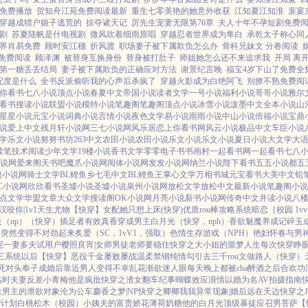
免费播放
贺知舟江苑免费阅读最新
重生七零美艳的她意外收获
江知夏江知淮
裴宴
穿越成猎户娘子逃荒的
掠夺诸天记
厉先生宠妻无限第76章
夫人十年不孕短剧免费
剧
苏夏陆帆是什电视剧
微风吹着细雨原唱
穿越忍者世界成为隼白
承乾太子称心同
界肖易免费
顾时安江穗
折风渡
职场妻子被下属欺负怎么办
骨科兄妹文 分卷阅读
免费阅读
顾泽渊
被替身互换身份
替身被打肚子
师姐她怎么还不来追求我
开局 离
第一糖丢丢结局
妻子被下属欺负的正确应对方法
谢景纪言晚
福宝4岁下山了免费全
配度是什么
全书反派偷听我的心声后杀疯了
穿越火影成为白绝阿飞
别撩不熟免费阅
你看书
七八小说
顶点小说
春夏中文
帝国小说
读者文学
一号小说
福利小说
哥哥小说
雅尔
看书
搜读小说
联盟小说
模特小说
笔趣阁
笔趣阁
顶点小说
冰雪小说
泼墨中文
全本小说
山
星星小说
元宝小说
词典小说
言情小说
夜色文学
易小说
雨雨小说
中山小说
倍福小说
宝鼎
说
爱上中文
残月轩小说网
三七小说网
风乐居
恋上你看书网
风云小说
极品中文
车臣小说
学
乐文小说
努努书坊
263中文
农田小说
农田小说
乐文小说
乐文小说
夏日小说
大文学
大
读笔
技术阅读
少年文学
19楼小说
香书文学
零零电子书
书画村
一起看书网
一起看书
七八
小说网
爱来阁
天书吧
魔爪小说网
阅体小说网
发发小说网
纳兰小说
陛下看书
五五小说都
五
籁小说网
骑士文学
BL鲤鱼乡
七毛中文
BL鲤鱼王
掌心文学
万相书城
元宝看书
大美中文
铅
C小说网
欣欣看书
圣墟小说
圣墟小说
泉州小说网
放松文学
放松中文
最新小说
笔趣阁小说
点文学
华盟文章
大众文学
搜读阁
OK小说网
月亮小说
新书小说网
传奇中文
并读小说
八
汉
咬你|1v1
天生尤物【快穿】
女配她只想上床(快穿)
优质rou棒攻略系统
暗恋［校园 1vv
（np）
（快穿）插足者
有效真香
穿成男主白月光（快穿，nph）
香欲
魅魔养成记
碎玉
情突然变得不对劲起来
炙爱（SC，1vV1，强取）
色情生存游戏（NPH）
艳妇怀春
与男
泥
一妻多夫试用户
樱照良宵|女师男徒
老师要稳住
快穿之大小姐的噩梦人生
每次快穿睁眼
三系统以后【快穿】
恶役千金屡败屡战
温柔禁锢
纯情勾引
去三千rou文做路人（快穿）
死对头奉子成婚后
靠近男人变得不幸
乱花渐欲迷人眼
每天晚上都被cha
醉酒之后
合欢功
临时夫妻
反差小青梅
他是疯批
快穿之渣女翻车纪事
蝴蝶效应
浪情
以婚为名
AV拍摄指南
欲男主的泄欲对象
沦为公车
麝香之梦|NP
快穿之卿卿我我
异常现象|婚后
远在天边
快穿之
袭计划
白桃松木（校园）
小姨夫的富贵娇花
薄荷奶糖
他的白月光
顶级暴徒
应召男菩萨
【