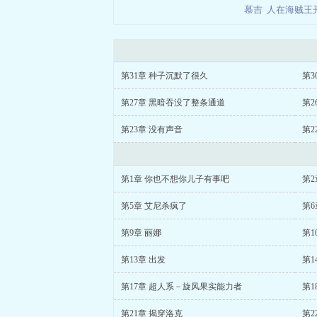
慕吉
人在海贼王
第31章 种子沉默了很久
第3
第27章 黑暗吞没了整条通道
第2
第23章 没有声音
第2
第1章 你也不想你儿子有事吧
第2
第5章 艾尼杀疯了
第6
第9章 丽娜
第1
第13章 出发
第1
第17章 超人系－旋风果实能力者
第1
第21章 揭穿洛克
第2