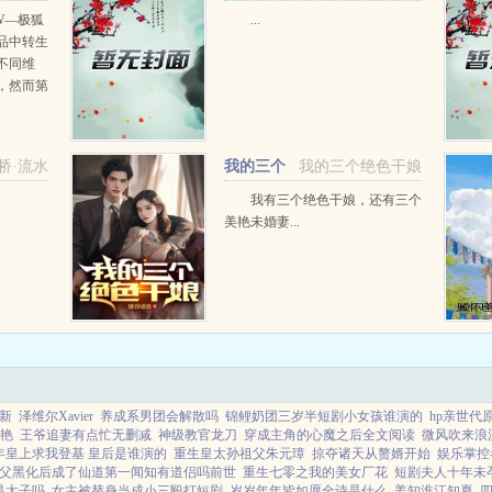
W—极狐
...
品中转生
不同维
，然而第
功让霍拉
送外卖，
...
桥·流水
我的三个
我的三个绝色干娘
绝色干娘
我有三个绝色干娘，还有三个
美艳未婚妻...
新
泽维尔Xavier
养成系男团会解散吗
锦鲤奶团三岁半短剧小女孩谁演的
hp亲世代
艳
王爷追妻有点忙无删减
神级教官龙刀
穿成主角的心魔之后全文阅读
微风吹来浪
年皇上求我登基 皇后是谁演的
重生皇太孙祖父朱元璋
掠夺诸天从赘婿开始
娱乐掌控
父黑化后成了仙道第一闻知有道侣吗前世
重生七零之我的美女厂花
短剧夫人十年未
是太子吗
女主被替身当成小三殴打短剧
岁岁年年皆如愿全诗是什么
姜知淮江知夏