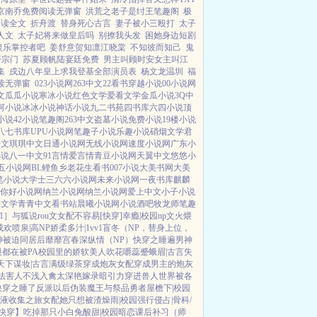
京南乔免费阅读无弹窗
洪荒之老子是纣王笔趣阁
极
阅读全文
折舟渡
替身死心古言
妻子被小三殴打
太子
人文
太子妃将来做皇后吗
别撩我头发
困她身边短剧
娱乐掌控者吧
姜舒意贺知凛江晓棠
不知彼而知己
鬼
开宗门
苏夏顾帆陆宴廷免费
男主叫顾时安女主叫江
集
戍边八年皇上求我登基全部演员表
杨文龙温圳
福
读无弹窗
023小说网
263中文
22看书
穿越小说
00小说网
文
瓜瓜小说
寒冰小说
红色文学
爱看文学
金瓜小说
3Q中
河小说
冰冰小说
神话小说
九二书苑
四书库
六四小说
顶
小说
42小说
笔趣阁
263中文
盗墓小说
免费小说
19楼小说
八七书库
UPU小说网
笔趣子小说
乐趣小说
硝烟文学
君
语文
琪琪中文
日通小说网
无线小说网
速度小说网
广东小
小说
八一中文
91言情
爱言情
青豆小说网
天翼中文
悠悠小
五小说网
BL鲤鱼乡
老花生看书
007小说
大美书网
大美
笔小说
大学士
三六六小说网
未来小说网
一夜书库
麒麟
你好小说网
纳兰小说网
纳兰小说网
爱上中文
小子小说
楼文学
青青中文
看书站
晨曦小说网
小说酒吧
牧龙师
笔趣
1］
与狐说
rou文女配不容易[快穿]
幸瘾|校园np
文火煨
成欢
喷泉|高NP
娇柔多汁|1vv1
盲冬（NP，替身上位，
神被迫同居后
靡靡宫春深
纵情（NP）
快穿之睡遍男神
都在被PA
校园里的娇软美人
吹花嚼蕊
蹙蛾眉|古言
失
天下谋妆|古言
满级绿茶穿成炮灰女配
穿成男主的炮灰
法害人不浅
入禽太深
艳嫁录
暗引力
穿进兽人世界被各
快穿之睡了反派以后
伪装魔王与祭品勇者
屋檐下|校园
J液收集之旅
女配她只想被渣
燥雨|校园
强行侵占|骨科/
快穿】吃掉那只小白兔
酸甜|校园暗恋
课后补习（师