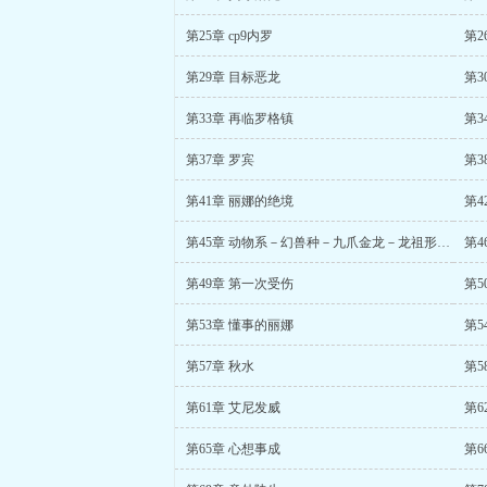
第25章 cp9内罗
第2
第29章 目标恶龙
第3
第33章 再临罗格镇
第3
第37章 罗宾
第3
第41章 丽娜的绝境
第4
第45章 动物系－幻兽种－九爪金龙－龙祖形态果实
第4
第49章 第一次受伤
第5
第53章 懂事的丽娜
第5
第57章 秋水
第5
第61章 艾尼发威
第6
第65章 心想事成
第6