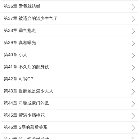
第36章 爱我就结婚
第37章 被遗弃的湛少生气了
第38章 霸气抱走
第39章 真相曝光
第40章 小人
第41章 不久后的翻身仗
第42章 司翁CP
第43章 提醒她是湛少夫人
第44章 司璇成豪门的瓜
第45章 帮湛少挡桃花
第46章 S网的幕后关系