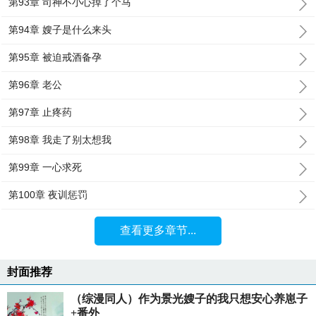
第93章 司神不小心掉了个马
第94章 嫂子是什么来头
第95章 被迫戒酒备孕
第96章 老公
第97章 止疼药
第98章 我走了别太想我
第99章 一心求死
第100章 夜训惩罚
查看更多章节...
封面推荐
（综漫同人）作为景光嫂子的我只想安心养崽子
+番外