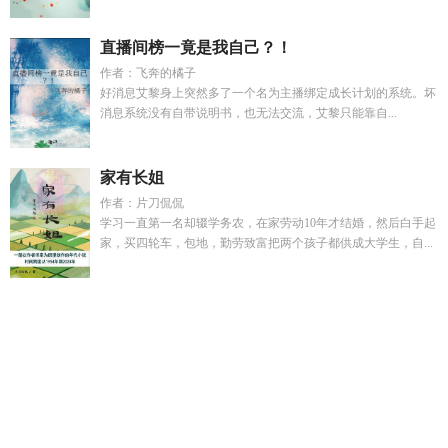
直播间榜一竟是我自己？！
作者：飞奔的橘子
好消息艾黎身上突然多了一个名为主播绑定成长计划的系统。坏
消息系统没有自带说明书，也无法交流，艾黎只能靠自...
家有长姐
作者：片刀侃侃
学习一直第一名却辍学务农，在家劳动10年才结婚，然后白手起
家，买四轮车，包地，勤劳致富把两个孩子都供成大学生，自...
沈濯言乔晚免费阅读
烂俗的狐狸简介
甜宠文一口气看完现
言
魔后池妩仸百度百科
甜宠文现代言情榜单
盛晏叶娴阳
借
种by星宇免费阅读全文笔趣阁
黄蓉的秘密30P
甜宠文现言推
荐
凶宅专卖店师姐是坏人吗
把我关进精神病院里陆琛的
宋淮
序沈乔
晚风多情
凶宅真实案例分析
风云孔慈死哪一集
烂俗
的狐狸全文免费
如影随形by免费阅读
盛棠江晏
神明都长什么
样子知乎
全能学霸搞笑片段
白月苏月全集
魔后白绒全文免费