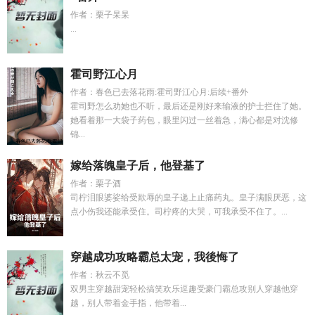
作者：栗子杲杲
...
霍司野江心月
作者：春色已去落花雨:霍司野江心月:后续+番外
霍司野怎么劝她也不听，最后还是刚好来输液的护士拦住了她。
她看着那一大袋子药包，眼里闪过一丝着急，满心都是对沈修
锦...
嫁给落魄皇子后，他登基了
作者：栗子酒
司柠泪眼婆娑给受欺辱的皇子递上止痛药丸。皇子满眼厌恶，这
点小伤我还能承受住。司柠疼的大哭，可我承受不住了。...
穿越成功攻略霸总太宠，我後悔了
作者：秋云不觅
双男主穿越甜宠轻松搞笑欢乐逗趣受豪门霸总攻别人穿越他穿
越，别人带着金手指，他带着...