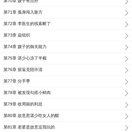
第70章 嫂子有点野
第71章 孤身闯入敌方
第72章 李医生的线索断了
第73章 焱组织
第74章 嫂子的御夫能力
第75章 湛少心凉了半截
第76章 留翁克陪许清
第77章 分手季
第78章 被发现勾搭小鲜肉
第79章 收周丽的利息
第80章 故意惹湛少吃女人的醋
第81章 老婆是故意逗我玩的