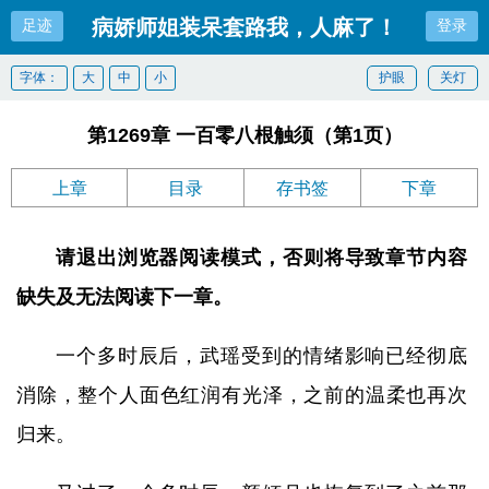
病娇师姐装呆套路我，人麻了！
足迹
登录
字体：
大
中
小
护眼
关灯
第1269章 一百零八根触须（第1页）
上章
目录
存书签
下章
请退出浏览器阅读模式，否则将导致章节内容
缺失及无法阅读下一章。
一个多时辰后，武瑶受到的情绪影响已经彻底
消除，整个人面色红润有光泽，之前的温柔也再次
归来。