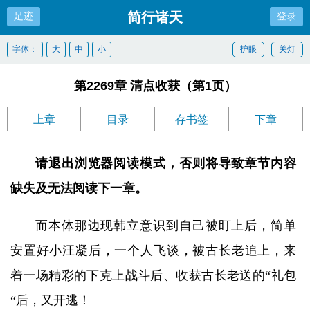
简行诸天
足迹
登录
字体：
大
中
小
护眼
关灯
第2269章 清点收获（第1页）
上章
目录
存书签
下章
请退出浏览器阅读模式，否则将导致章节内容
缺失及无法阅读下一章。
而本体那边现韩立意识到自己被盯上后，简单
安置好小汪凝后，一个人飞谈，被古长老追上，来
着一场精彩的下克上战斗后、收获古长老送的“礼包
“后，又开逃！