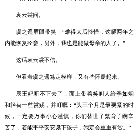
袁云裳问。
虞之遥眉眼带笑：“难得太后怜惜，这腿两年之
内能恢复痊愈，另外，我也是能做母亲的人了。”
这话袁云裳不信。
但看着虞之遥笃定模样，又有些怀疑起来。
辰王妃听不下去了，面上带着笑叫人给季如烟
和轻荷一些赏赐，并叮嘱：“头三个月是最要紧的时
候，一定要万事小心谨慎，你们替世子繁育子嗣辛
苦了，若能平平安安诞下孩子，我定会重重有赏。”