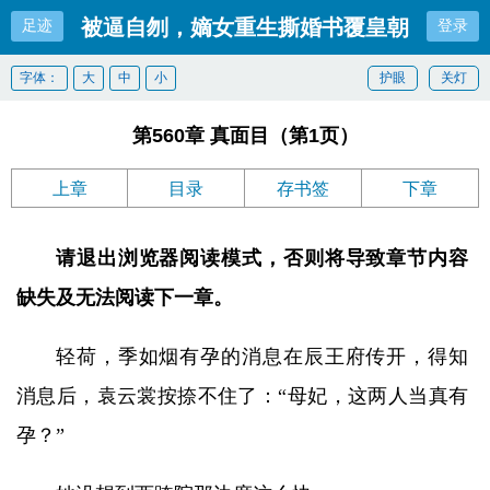
被逼自刎，嫡女重生撕婚书覆皇朝
足迹
登录
字体：
大
中
小
护眼
关灯
第560章 真面目（第1页）
上章
目录
存书签
下章
请退出浏览器阅读模式，否则将导致章节内容
缺失及无法阅读下一章。
轻荷，季如烟有孕的消息在辰王府传开，得知
消息后，袁云裳按捺不住了：“母妃，这两人当真有
孕？”