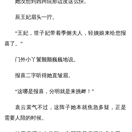
她没想到西跨院那边度这么快。
辰王妃眉头一拧。
“王妃，世子妃带着季侧夫人，轻姨娘来给您报
喜了。”
门外小丫鬟颤颤巍巍地说。
报喜二字听得她直皱眉。
“这哪是报喜，分明就是来挑衅！”
袁云裳气不过，这阵子她本就焦急多疑，正是
需要人陪的时候。