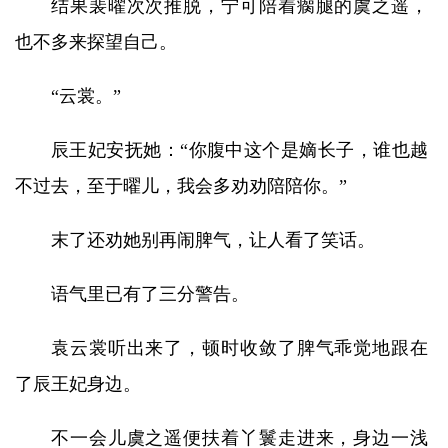
结果裴曜次次推脱，宁可陪着瘸腿的虞之遥，
也不多来探望自己。
“云裳。”
辰王妃安抚她：“你腹中这个是嫡长子，谁也越
不过去，至于曜儿，我会多劝劝陪陪你。”
末了还劝她别再闹脾气，让人看了笑话。
语气里已有了三分警告。
袁云裳听出来了，顿时收敛了脾气乖觉地跟在
了辰王妃身边。
不一会儿虞之遥便扶着丫鬟走进来，身边一浅