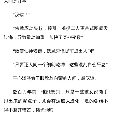
人间是好事。
“没错！”
“佛教应劫失败，接引，准提二人更是试图瞒天
过海，导致量劫加重，加快了某些变数”
“致使仙神诸佛，妖魔鬼怪提前退出人间”
“只要还人间一个朗朗乾坤，这些混乱自会平息”
平心淡淡看了眼欣欣向荣的人间，感叹道。
数百万年前，谁能想到，只是一些被女娲随手
甩出来的泥点子，竟会有这般大造化，逼的各族不
得不避其锋芒，韬光隐晦！