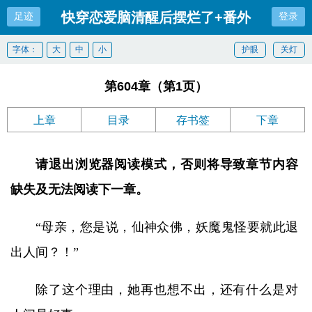
快穿恋爱脑清醒后摆烂了+番外
足迹
登录
字体：
大
中
小
护眼
关灯
第604章（第1页）
上章
目录
存书签
下章
请退出浏览器阅读模式，否则将导致章节内容
缺失及无法阅读下一章。
“母亲，您是说，仙神众佛，妖魔鬼怪要就此退
出人间？！”
除了这个理由，她再也想不出，还有什么是对