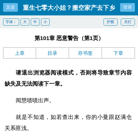
重生七零大小姐？搬空家产去下乡
足迹
登录
字体：
大
中
小
护眼
关灯
第101章 恶意警告（第1页）
上章
目录
存书签
下章
请退出浏览器阅读模式，否则将导致章节内容
缺失及无法阅读下一章。
闻慧啧啧出声。
就是不知道，如若查出来，你的小曼跟赵满仓
关系匪浅。