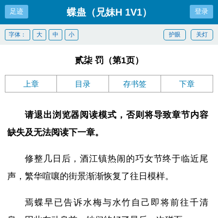
蝶蛊（兄妹H 1V1）
足迹
登录
字体：
大
中
小
护眼
关灯
贰柒 罚（第1页）
上章
目录
存书签
下章
请退出浏览器阅读模式，否则将导致章节内容
缺失及无法阅读下一章。
修整几日后，酒江镇热闹的巧女节终于临近尾
声，繁华喧嚷的街景渐渐恢复了往日模样。
焉蝶早已告诉水梅与水竹自己即将前往千清