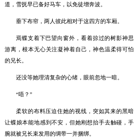
道，雪抚早已备好马车，以免徒增奔波。
垂下布帘，两人彼此相对于这四方的车厢。
焉蝶支着下巴望向窗外，看着掠过的树影神思
游离，根本无心关注凝神着自己，神色温柔得可怕
的兄长。
还没等她理清复杂的心绪，眼前忽地一暗。
“唔？”
柔软的布料压迫住她的视线，突如其来的黑暗
让蝶娘本能地感到不安，但她刚想抬手去触碰，手
腕就被兄长束发用的绸带一并捆绑。