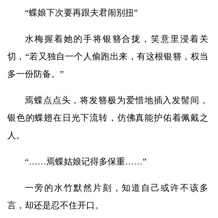
“蝶娘下次要再跟夫君闹别扭”
水梅握着她的手将银簪合拢，笑意里浸着关
切，“若又独自一个人偷跑出来，有这根银簪，权当
多一份防备。”
焉蝶点点头，将发簪极为爱惜地插入发髻间，
银色的蝶翅在日光下流转，仿佛真能护佑着佩戴之
人。
“……焉蝶姑娘记得多保重……”
一旁的水竹默然片刻，知道自己或许不该多
言，却还是忍不住开口。