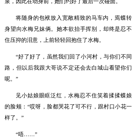
泉，因此在动身前，她们约好了最后一次碰面。
将随身的包袱放入宽敞精致的马车内，焉蝶转
身望向水梅兄妹俩。她本欲抬手挥别，却终是忍不
住压抑的泪意，上前轻轻回抱住了水梅。
“好了好了，虽然我们回了小河村，与你们不同
路，但以后我跟大哥说不定还会去白城山看望你们
呢。”
见小姑娘眼眶泛红，水梅忍不住笑着揉揉蝶娘
的脸颊：“哎呀，脸都哭花了可不行，跟村口小花一
样了。”
“唔……”