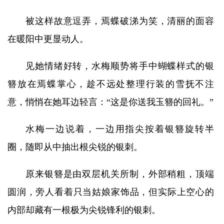
被这样故意逗弄，焉蝶破涕为笑，清丽的面容
在暖阳中更显动人。
见她情绪好转，水梅顺势将手中蝴蝶样式的银
簪放在焉蝶掌心，趁不远处整理行装的雪抚不注
意，悄悄在她耳边轻言：“这是你送我玉簪的回礼。”
水梅一边说着，一边用指尖按着银簪旋转半
圈，随即从中抽出根尖锐的银刺。
原来银簪是由双层机关所制，外部稍粗，顶端
圆润，旁人看着只当姑娘家饰品，但实际上空心的
内部却藏有一根极为尖锐锋利的银刺。