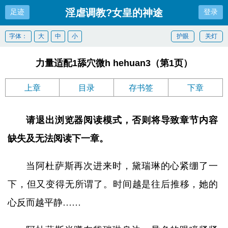
淫虐调教?女皇的神途
足迹
登录
字体：
大
中
小
护眼
关灯
力量适配1舔穴微h hehuan3（第1页）
上章
目录
存书签
下章
请退出浏览器阅读模式，否则将导致章节内容
缺失及无法阅读下一章。
当阿杜萨斯再次进来时，黛瑞琳的心紧绷了一
下，但又变得无所谓了。时间越是往后推移，她的
心反而越平静……