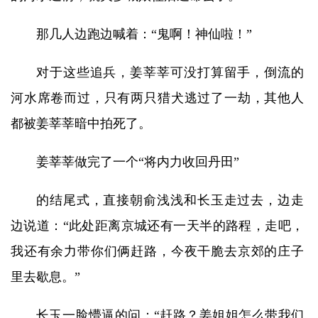
那几人边跑边喊着：“鬼啊！神仙啦！”
对于这些追兵，姜莘莘可没打算留手，倒流的
河水席卷而过，只有两只猎犬逃过了一劫，其他人
都被姜莘莘暗中拍死了。
姜莘莘做完了一个“将内力收回丹田”
的结尾式，直接朝俞浅浅和长玉走过去，边走
边说道：“此处距离京城还有一天半的路程，走吧，
我还有余力带你们俩赶路，今夜干脆去京郊的庄子
里去歇息。”
长玉一脸懵逼的问：“赶路？姜姐姐怎么带我们