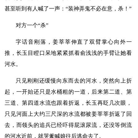
甚至听到有人喊了一声：“装神弄鬼不必在意，杀！”
对方一个“杀”
字话音刚落，姜莘莘伸直了双臂掌心向外一
推，长玉目瞪口呆地紧紧抓着俞浅浅的手臂让她看
河水。
只见刚刚还缓慢向东而去的河水，突然向上折
起，一开始还只是水桶粗的一道，后来第二道、第
三道、第四道水流也跟着折返，长玉再眨几次眼，
只见河面上大约三尺深的水流都被姜莘莘折返了回
去，而领头的追兵已经吓得屁滚尿流，还没等倒流
的河水近前，就哭爹喊娘往后逃命去了。