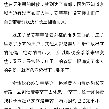
然在天刚黑的时候，就到达了京郊，因为不知道京
城周边有没有布置人手，姜莘莘也没直接走正门，
而是带着俞浅浅和长玉翻墙而入。
这庄子是姜莘莘借着谢征的名头置办的，庄子
里除了原来的庄户，其他人都是姜莘莘暗中放出来
的傀儡，绝对的自己人，所以即便姜莘莘来得突
然，又不走寻常路，庄子上的管事一眼确定了来人
的身份，就有条不紊得下去张罗了。
俞浅浅心疼姜莘莘这一路耗费内力带她和长玉
赶路，立刻催着姜莘莘去休息，“莘莘，这一路你带
我和长玉赶路实在是辛苦，内力损耗也必定不小，