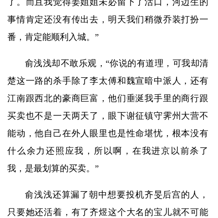
了。而且我觉得姜姐姐未必留下了活口，河边生的
事情肯定还没有传出去，明天我们稍微乔装打扮一
番，肯定能顺利入城。”
俞浅浅却不敢乐观，“你说的有道理，可我却清
楚这一路的杀手除了李太傅和魏宣暗中派人，还有
江南跟西北的豪商巨富，他们垂涎我手里的商行跟
买卖也不是一天两天了，眼下谢征镇守霁州大营不
能动，他自己在外人眼里也是性命堪忧，根本没有
什么余力还照应我，所以啊，在我进京以前杀了
我，是最划算的买卖。”
俞浅浅还算漏了朝中想要投机齐旻后宫的人，
只要她还活着，有了齐煜这个大名的宝儿就不可能