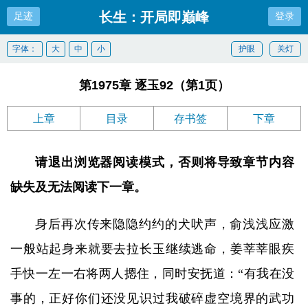
长生：开局即巅峰
足迹
登录
字体：
大
中
小
护眼
关灯
第1975章 逐玉92（第1页）
上章
目录
存书签
下章
请退出浏览器阅读模式，否则将导致章节内容
缺失及无法阅读下一章。
身后再次传来隐隐约约的犬吠声，俞浅浅应激
一般站起身来就要去拉长玉继续逃命，姜莘莘眼疾
手快一左一右将两人摁住，同时安抚道：“有我在没
事的，正好你们还没见识过我破碎虚空境界的武功