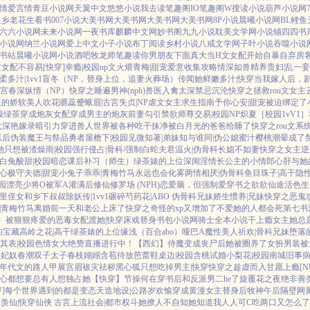
言情
爱言情
青豆小说网
天翼中文
悠悠小说
我去读
笔趣阁IO
笔趣阁W
搜读小说
葫芦小说网
鱼乡
老花生看书
007小说
大美书网
大美书网
大美书网
大美书网
8P小说
晨曦小说网
BL鲤鱼
六六小说网
未来小说网
一夜书库
麒麟中文网
妙书阁
九九小说
耽美文学网
小说铺
四四书
小说网
纳兰小说网
爱上中文
小子小说
布丁阅读
乡村小说
八戒文学网
子叶小说
吞噬小说
书站
晨曦小说网
小说酒吧
牧龙师
笔趣读
你男朋友下面真大
当H文女配开始自暴自弃
房客
u文女配不容易[快穿]
幸瘾|校园np
文火煨青梅|甜宠
爱意收集攻略
情深如兽
精养贵妇|乱
一妾
柔多汁|1vv1
盲冬（NP，替身上位，追妻火葬场）
传闻她鲜嫩多汁|快穿
当我嫁人后，
宫春深
纵情（NP）
快穿之睡遍男神(nph)
兽医
入禽太深
禁忌沉沦
快穿之拯救rou文女主
里的娇软美人
吹花嚼蕊
蹙蛾眉|古言
失贞|NP
虐文女主求生指南
予你心安|甜宠
被迫绑定了
级绿茶穿成炮灰女配
穿成男主的炮灰前妻
勾引禁欲师尊
交易|校园NP
炽夏［校园1vV1］
太深
艳嫁录
暗引力
穿进兽人世界被各种吃干抹净
被白月光的爸爸给睡了
快穿之rou文系
以后
伪装魔王与祭品勇者
屋檐下|校园
见微知著|弟妹
知与谁同|伪公媳
蜜汁樱桃
潮晕
成了
她只想被渣
燥雨|校园
强行侵占|骨科/强制
白蛇夫君
温火|伪骨科
长媳不如妻
快穿之女主逆
白兔
酸甜|校园暗恋
课后补习（师生）
绿茶婊的上位
深闺淫情
长公主的小情郎
心肝与她
心
极守夫德|甜宠
小兔子乖乖|青梅竹马
永远也会化雾
两情相厌|伪骨科
鱼目珠子|高干
隐
园
漂亮少将O被军A灌满后
修仙修罗场 (NPH)
恋爱脑，但强制爱
穿书之欲欲仙途
活色生
里侄女和乡下叔叔
除妖传|1vv1
碾碎芍药花|ABO 伪骨科兄妹
娇生惯养|兄妹
快穿之恶鬼
|青梅竹马
离婚前一天和老公上床了
快穿之奇怪的xp又增加了
不爱她的人都会死
第七书
）被狠狠疼爱的恶毒女配
渡她|快穿
床戏替身
书包小说网
骑士全本小说
干上瘾
女主她总是
的宝藏
高岭之花|高干
绿茶婊的上位
缘浅（百合abo）哑巴A
魔性美人
祈欢|骨科兄妹
堕落
其表|校园
色情女大绝赞直播进行中！
【西幻】侍魔
变成丧尸后她被圈养了
女扮男装被
贵妃奴
春潮
双子太子
春枝嫋嫋
含苞待放
芭蕾鞋
桌边|校园
含桃
试婚
小梨花|校园
南城旧事
年代文的路人甲
展宫眉
袚灾祛秽
黑心狐只想吃掉男主|快穿
快穿之趁虚而入
甘愿上瘾[NP
心都想要
总有人想独占她
【快穿】节操何在
穿书后和反派男二he了
旋覆花之夜
绝非善
穿]每个世界遇到的都是变态
天造地设|公路
岁欢愉
穿成黄漫女主替身后
牧神午后
隔壁网
羡仙|快穿仙侠 古言
上流社会|都市权斗
她撩人不自知
她知道我人人可C
吃两口又怎么了