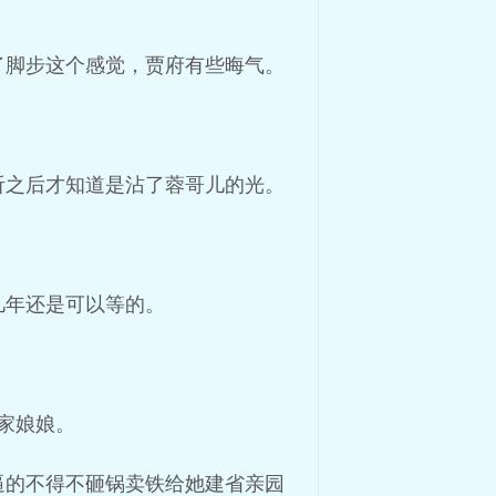
了脚步这个感觉，贾府有些晦气。
听之后才知道是沾了蓉哥儿的光。
几年还是可以等的。
家娘娘。
逼的不得不砸锅卖铁给她建省亲园