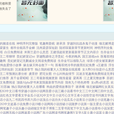
司都和景
他失去了
迷雾拨
都是误会
却又迎来
的频道在线
神明序列完整版
笔趣阁姜眠
谢承浪
穿越到抗战杀鬼子动漫
缅北赌博
梁宴生
都市全能高手金鳞
沈冉梁彦琛短剧
陆祁琛最新章节更新时间
神明序列全集
瑶
白日免费阅读
米斯兰是什么意思
王建强超前更新最新章节正文内容介
生存金分
王二哥聊球
贵妃娇宠记txt
穿越甄嬛传之淳贵妃
今夜的晚风
国王游戏noh
医毒双绝
笔趣阁
贵妃娇宠记无删减全文阅读免费阅读
生存金可以领取几次
绿茶小捞女被富豪
狗血爱情小故事
缘去缘灭终会散下一句
医毒双绝冷帝的腹黑狂妃免费
a王建强
浮
元璋的短剧
沉迷最新章节
独占我的校董大人完整版在线观看
女A男O分别是什么意
王二哥预测比赛分析
虞景舒
肥宅女图
什么叫狗血情节
沉迷京笔趣阁免费阅读无弹
们推荐
真千金霍昭昭
王二哥最新视频更新
顾淮凝凝
梁苒苒
江之夏完整故事
苏妍
文免费阅读
顶级Alpha穿书来宠我最新章节内容
我有九个绝色师尊
女a男o的意思
欢
江衍苏婳
独占我的校董大人在哪看
狗血的爱情故事段子
谢承曦
缅北被骗网红女真实
网
263中文
22看书
穿越小说
00小说网
吾爱小说
三藏小说
看书中文
三三中文网
三四中文
恋
说
红色文学
爱看文学
金瓜小说
3Q中文
中文小说
可心文学
王者小说
悟空追书
玛雅文学
免
话小说
九二书苑
四书库
六四小说
顶点小说
功夫小说
瓜瓜小说
青豆小说
骑士小说
笔趣小
263中文
盗墓小说
免费小说
19楼小说
网阅小说
捏破小说
随梦小说
第一版主
爱去小说
完
说网
笔趣子小说
乐趣小说
硝烟文学
君子博客
二五零书苑
笔下中文
九曲小说
香玲小说
深度
小说网
无线小说网
速度小说网
广东小说网
读书网
笔趣阁V
文学A
富士康小说
富士康小