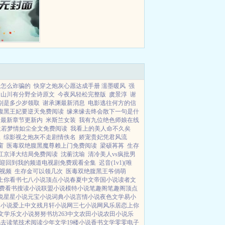
是怎么诈骗的
快穿之炮灰心愿达成手册 濡墨暖风
强
山川有分野全诗原文
今夜风轻松完整版
虞景淳
谢
别是多少岁领取
谢承渊最新消息
电影逃往何方的信
腹黑王妃要逆天免费阅读
缘来缘去终会散下一句是什
的最新章节更新内
米斯兰女装
我有九位绝色师娘在线
生若梦情如尘全文免费阅读
我看上的美人命不久矣
思
综影视之炮灰不走剧情佚名
娇宠贵妃凭君风流
窗
医毒双绝腹黑魔尊赖上门免费阅读
梁硕苒苒
生存
江京泽大结局免费阅读
沈蘅沈瑜
清冷美人vs疯批男
迎回到我的频道电视剧免费观看全集
迟音(1v1)(唯
视频
生存金可以领几次
医毒双绝腹黑王爷俏萌
上你看书
七八小说
顶点小说
春夏中文
帝国小说
读者文
费看书
搜读小说
联盟小说
模特小说
笔趣阁
笔趣阁
顶点
说
星星小说
元宝小说
词典小说
言情小说
夜色文学
易小
美小说
爱上中文
残月轩小说网
三七小说网
风乐居
恋上你
文学
乐文小说
努努书坊
263中文
农田小说
农田小说
乐
说
去读笔
技术阅读
少年文学
19楼小说
香书文学
零零电子