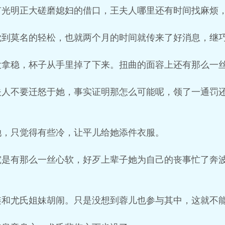
有光明正大磋磨媳妇的借口，王夫人哪里还有时间找麻烦
觉到莫名的轻松，也就两个月的时间就传来了好消息，继
没拿稳，杯子从手里掉了下来。扭曲的面容上还有那么一
夫人不要迁怒于她，事实证明那怎么可能呢，领了一通罚
她，只觉得有些冷，让平儿给她添件衣服。
究是有那么一丝心软，好歹上辈子她为自己的丧事忙了奔
琏和尤氏姐妹胡闹。只是没想到蓉儿也参与其中，这就不