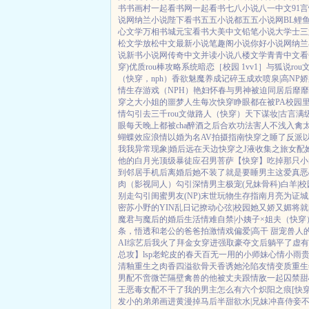
书
书画村
一起看书网
一起看书
七八小说
八一中文
91
说网
纳兰小说
陛下看书
五五小说都
五五小说网
BL鲤
心文学
万相书城
元宝看书
大美中文
铅笔小说
大学士
三
松文学
放松中文
最新小说
笔趣阁小说
你好小说网
纳兰
说
新书小说网
传奇中文
并读小说
八楼文学
青青中文
看
穿)
优质rou棒攻略系统
暗恋［校园 1vv1］
与狐说
ro
（快穿，nph）
香欲
魅魔养成记
碎玉成欢
喷泉|高NP
娇
情生存游戏（NPH）
艳妇怀春
与男神被迫同居后
靡靡
穿之大小姐的噩梦人生
每次快穿睁眼都在被PA
校园
情勾引
去三千rou文做路人（快穿）
天下谋妆|古言
满
眼
每天晚上都被cha
醉酒之后
合欢功法害人不浅
入禽
蝴蝶效应
浪情
以婚为名
AV拍摄指南
快穿之睡了反派
我我
异常现象|婚后
远在天边
快穿之J液收集之旅
女配
他的白月光
顶级暴徒
应召男菩萨
【快穿】吃掉那只小
到邻居手机后
离婚后她不装了
就是要睡男主
这爱真恶
肉
（影视同人）勾引深情男主
极宠(兄妹骨科)
白羊|校
别走
勾引闺蜜男友(NP)
末世玩物生存指南
月亮为证
城
密
苏小野的YIN乱日记
撩动心弦|校园
她又娇又媚
将就
魔君与魔后的婚后生活
情难自禁|小姨子×姐夫
（快穿
条，悟透
和老公的爸爸拍激情戏
偏爱|高干 甜宠
兽人
AI综艺后我火了
拜金女穿进强取豪夺文后躺平了
虚有
总攻】lsp老蛇皮的春天
百无一用的小师妹
心情小雨
清釉
重生之肉香四溢
欲骨天香
诱她沦陷
友情变质
重生
男配
不啻微芒
隔壁禽兽的他
被丈夫跟情敌一起囚禁
甜
王
恶毒女配不干了
我的男主怎么有六个
炽阳之痕
[快
发小的弟弟画进黄漫掉马后
半甜欲水|兄妹
冲喜侍妾
不