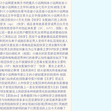
7Z小说网
爱来阁
天书吧
魔爪小说网
阅体小说网
发发小
天籁小说网
骑士文学
BL鲤鱼乡
七毛中文
BL鲤鱼王
掌
库
UC小说网
欣欣看书
圣墟小说
圣墟小说
泉州小说网
放
网
顶点文学
华盟文章
大众文学
搜读阁
OK小说网
月亮小
|糙汉
咬你|1v1
天生尤物【快穿】
女配她只想上床(快
皆夫（np）
（快穿）插足者
有效真香
穿成男主白月光
剧情突然变得不对劲起来
炙爱（SC，1vV1，强取）
色
云泥
一妻多夫试用户
樱照良宵|女师男徒
老师要稳住
快
小三系统以后【快穿】
恶役千金屡败屡战
温柔禁锢
纯
和死对头奉子成婚后
靠近男人变得不幸
乱花渐欲迷人
统
临时夫妻
反差小青梅
他是疯批
快穿之渣女翻车纪事
禁欲男主的泄欲对象
沦为公车
麝香之梦|NP
快穿之卿卿
袭计划
白桃松木（校园）
小姨夫的富贵娇花
薄荷奶糖
的舔狗
每晚都进男神们的春梦
认知性偏差
珍如天下
捡
性暗恋
快穿之合不拢腿
快穿之恶毒女配逆袭
女主爱吃
仙（NP）
炮灰女配被扑倒了「快穿」
重生之老男人
攻略
饲狼记事簿
【港风骨科】猎火
玻璃光
和老板的秘
爱读小说网
御书屋
公主的小娇奴
暖床
炽焰|骨科 校园
被C|仙侠
贰拾|强取豪夺
梨汁软糖
【五梦】背这五
的安妮塔|西幻 人外
快穿之女配回来吃肉啦
参加直播做
太子发现后
我的脸上一直在笑嘻嘻|权贵X主妇
【催眠
病弱女配被迫上岗
甜源
各种病娇黑化
欺姐|继姐弟
撩愈
H]
【星际abo】洛希极限
19k小说网
快穿之拯救痴情
类
与你刚刚好
拼多多社恐逆袭
快穿之娇花难养
最佳野
黄使用指南
快穿之神女瑶姬
[综影视]男神总想C哭她
把
呢|校园
那些娇弱的婊子们
黑莲花的上位
今天你睡了