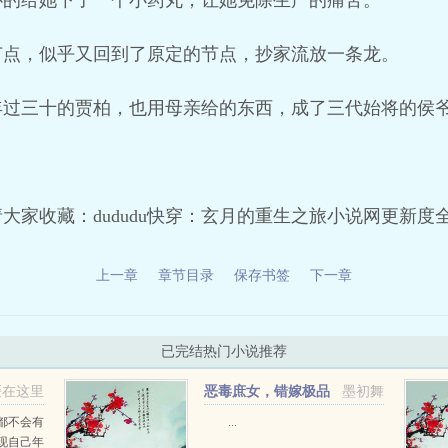
心的给她下了一个小药丸，让她免除生产的痛苦。
节点，似乎又回到了原定的节点，抄家流放一条龙。
年过三十的贾柏，也用母亲给的东西，成了三代始将的侯
大家收藏：dududu快穿：玄月的重生之旅小说网更新度
上一章
章节目录
保存书签
下一章
已完结热门小说推荐
媛在这里
恶毒庶女，错嫁极品
墨初舞
奸相+番外
都不会有
...
现自己年