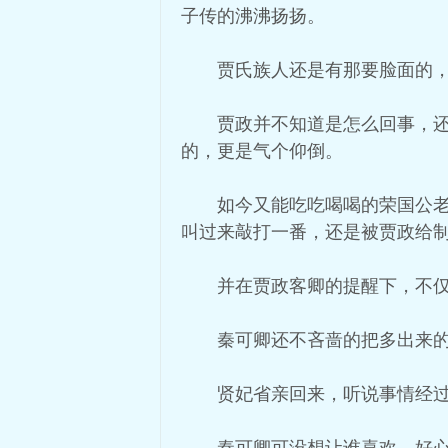
子传的沸沸扬扬。
贾氏族人还是有那要脸面的
贾政并不知道是怎么回事，
的，更是气个仰倒。
如今又能吃吃喝喝的荣国公
叫过来敲打一番，还是被贾政给
并在贾政客卿的提醒下，不
秦可卿还不吝啬的把多出来
贤妃省亲回来，听说事情经