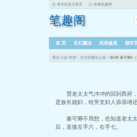
将本站设为首页
收藏笔趣阁
笔趣阁
首 页
玄幻魔法
武侠修真
都市
青豆小说
>
快穿：玄月的重生之旅
> 第4章 秦可卿4
贾老太太气冲冲的回到西府
是族长媳妇，给旁支妇人添添堵
秦可卿不用想，也知道老太
后，直接左手六，右手七。