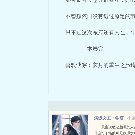
秦可卿可没想让谁喜欢，好
不曾想依旧没有逃过原定的
只不过这次东府还有人在，
————本卷完
喜欢快穿：玄月的重生之旅请
满级女主：学霸
小
娇妻不好惹
景鑫说敢动颜璟的人
什么好下场的可是颜璟发