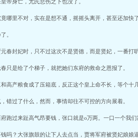
来皇帝身亡，尤氏悲伤之下也没了。
究竟哪里不对，实在是想不通，摇摇头离开，甚至还加快
净了。
贾元春封妃时，只不过这次不是贤德，而是贤妃，一番打
元春只是给了个梯子，就把她们东府的救命之恩报了。
豆和高产粮食成了压箱底，反正这个皇上命不长，等个十
气，错过了什么，然而，事情却往不可控的方向展着。
西府跑过来趾高气昂要钱，张口就是o万两。一口一个我们
要钱吗？大张旗鼓的让下人去点当，贾将军府被贤妃娘娘