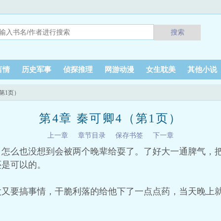
搜索
言情
历史军事
侦探推理
网游动漫
女生耽美
其他小说
（第1页）
第4章 秦可卿4（第1页）
上一章
章节目录
保存书签
下一章
，怎么也没想到会被两个晚辈给耍了。了好大一通脾气，
还是可以的。
太又要搞事情，干脆利落的给他下了一点点药，当天晚上