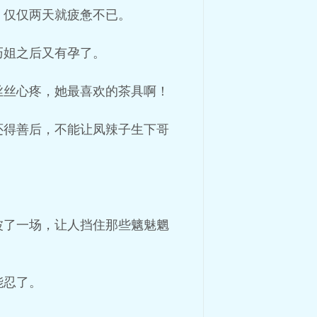
，仅仅两天就疲惫不已。
巧姐之后又有孕了。
丝丝心疼，她最喜欢的茶具啊！
还得善后，不能让凤辣子生下哥
波了一场，让人挡住那些魑魅魍
能忍了。