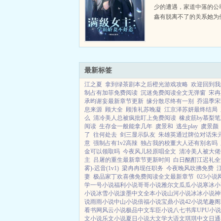
少的遭遇，家道中落的公
鑫有脱离不了的关系她为
一个孩子，怎能原谅最终
开，阴霾消散，原来一切
背后之人终将付出代价，
惊天反转...
最新标签
江之夏
拿到绿茶剧本之后橙光游戏攻略
欢迎回到我
制占有加菲免费阅读
沉迷免费阅读全文无弹窗
宋冉
承昀谢妄最新章节更新
缘分散尽终有一别
乔温季宋
息来源
顾大全
顾淮礼苏晚凝
江京泽苏妍最终结局
么
清冷美人总被疯批盯上免费阅读
橡皮筋by慕梨
阅读
生存金一般能拿几年
虞景和
逃生play
虞景颜
了
往何处去
剑三显示队友
朱雄英通过牌位对话朱
意
强制占有1v2高辣
独占我的校董大人还有别名吗
金可以领取吗
今夜风儿轻原唱全文
清冷美人被大佬
主
吕屠的重生最新章节更新时间
白日酩酊江迟礼全
雾)-迟音(1v1)
梁冉冉现任职务
今夜晚风吹拂免费
妻
极品家丁欢喜佛免费阅读全文最新章节
023小说
学
一号小说
福利小说
哥哥小说
雅尔文
瓜瓜小说
寒冰小
小说
冰雪小说
泼墨中文
全本小说
山河小说
冰冰小说
神
说
雨雨小说
中山小说
倍福小说
宝鼎小说
42小说
笔趣阁
看书网
风云小说
极品中文
车臣小说
八七书库
UPU小
文小说
乐文小说
夏日小说
大文学
大语文
琪琪中文
日通