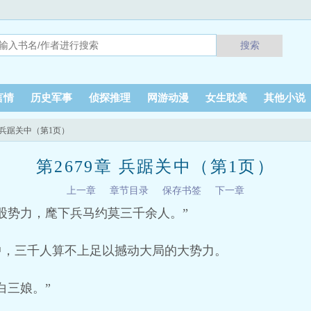
搜索
言情
历史军事
侦探推理
网游动漫
女生耽美
其他小说
章 兵踞关中（第1页）
第2679章 兵踞关中（第1页）
上一章
章节目录
保存书签
下一章
股势力，麾下兵马约莫三千余人。”
中，三千人算不上足以撼动大局的大势力。
白三娘。”