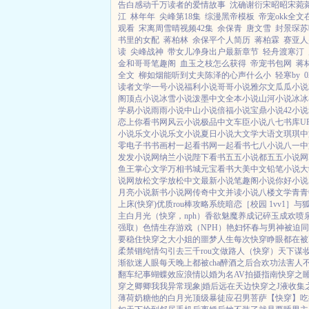
告白感动千万读者的爱情故事
沈确谢衍宋昭昭宋菀
江
林年年
尖峰第18集
综漫黑帝模板
帝宠okk全文
观看
宋离周雪晴视频42集
余保青
唐文雪
封景琛苏
书里的女配
蒋柏林
余保平个人简历
蒋柏霖
赛亚人
读
尖峰战神
带女儿净身出户最新章节
轻舟渡寒汀
金和哥哥笔趣阁
血玉之枝怎么获得
帝宠书包网
蒋
全文
柳如烟能听到丈夫陈泽的心声什么小
轻寒by
读者文学
一号小说
福利小说
哥哥小说
雅尔文
瓜瓜小说
阁
顶点小说
冰雪小说
泼墨中文
全本小说
山河小说
冰冰
学
易小说
雨雨小说
中山小说
倍福小说
宝鼎小说
42小说
恋上你看书网
风云小说
极品中文
车臣小说
八七书库
U
小说
乐文小说
乐文小说
夏日小说
大文学
大语文
琪琪中
零电子书
书画村
一起看书网
一起看书
七八小说
八一中
发发小说网
纳兰小说
陛下看书
五五小说都
五五小说网
鱼王
掌心文学
万相书城
元宝看书
大美中文
铅笔小说
大
说网
放松文学
放松中文
最新小说
笔趣阁小说
你好小说
月亮小说
新书小说网
传奇中文
并读小说
八楼文学
青青
上床(快穿)
优质rou棒攻略系统
暗恋［校园 1vv1］
与
主白月光（快穿，nph）
香欲
魅魔养成记
碎玉成欢
喷泉
强取）
色情生存游戏（NPH）
艳妇怀春
与男神被迫同
要稳住
快穿之大小姐的噩梦人生
每次快穿睁眼都在被
柔禁锢
纯情勾引
去三千rou文做路人（快穿）
天下谋妆
渐欲迷人眼
每天晚上都被cha
醉酒之后
合欢功法害人
翻车纪事
蝴蝶效应
浪情
以婚为名
AV拍摄指南
快穿之
穿之卿卿我我
异常现象|婚后
远在天边
快穿之J液收集
薄荷奶糖
他的白月光
顶级暴徒
应召男菩萨
【快穿】吃