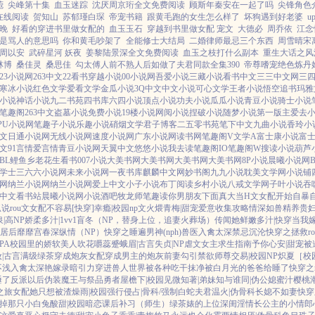
菀
尖峰第十集
血玉迷踪
沈厌周京珩全文免费阅读
顾斯年秦安在一起了吗
尖锋角色
在线阅读
贺知山
苏郁瑾白琛
帝宠书籍
跟黄毛跑的女生怎么样了
坏狗遇到好老婆
u
晚
好看的穿进书里做女配的
血玉玉石
穿越到书里做女配 宠文
大德必
周乔依
江念
是骂人的意思吗
你和黄毛吵架了
全能修士大结局
二婚律师最忌三个东西
周雪晴宋
周以安
武碎星河 妖夜
姜黎陆景深全文免费阅读
血玉之枝打什么副本
重生大话之风
林博
桑佳灵
桑思佳
勾太傅人前不熟人后如做了夫君同款全集390
帝尊嗜宠绝色炼丹
023小说网
263中文
22看书
穿越小说
00小说网
吾爱小说
三藏小说
看书中文
三三中文网
三
寒冰小说
红色文学
爱看文学
金瓜小说
3Q中文
中文小说
可心文学
王者小说
悟空追书
玛雅
小说
神话小说
九二书苑
四书库
六四小说
顶点小说
功夫小说
瓜瓜小说
青豆小说
骑士小说
笔趣阁
263中文
盗墓小说
免费小说
19楼小说
网阅小说
捏破小说
随梦小说
第一版主
爱去
PU小说网
笔趣子小说
乐趣小说
硝烟文学
君子博客
二五零书苑
笔下中文
九曲小说
香玲小
文
日通小说网
无线小说网
速度小说网
广东小说网
读书网
笔趣阁V
文学A
富士康小说
富
文
91言情
爱言情
青豆小说网
天翼中文
悠悠小说
我去读
笔趣阁IO
笔趣阁W
搜读小说
葫芦
BL鲤鱼乡
老花生看书
007小说
大美书网
大美书网
大美书网
大美书网
8P小说
晨曦小说网
学士
三六六小说网
未来小说网
一夜书库
麒麟中文网
妙书阁
九九小说
耽美文学网
小说铺
网
纳兰小说网
纳兰小说网
爱上中文
小子小说
布丁阅读
乡村小说
八戒文学网
子叶小说
吞
中文
看书站
晨曦小说网
小说酒吧
牧龙师
笔趣读
你男朋友下面真大
当H文女配开始自暴
狐说
rou文女配不容易[快穿]
幸瘾|校园np
文火煨青梅|甜宠
爱意收集攻略
情深如兽
精养贵妇
|高NP
娇柔多汁|1vv1
盲冬（NP，替身上位，追妻火葬场）
传闻她鲜嫩多汁|快穿
当我
居后
靡靡宫春深
纵情（NP）
快穿之睡遍男神(nph)
兽医
入禽太深
禁忌沉沦
快穿之拯救r
PA
校园里的娇软美人
吹花嚼蕊
蹙蛾眉|古言
失贞|NP
虐文女主求生指南
予你心安|甜宠
被
|古言
满级绿茶穿成炮灰女配
穿成男主的炮灰前妻
勾引禁欲师尊
交易|校园NP
炽夏［校园
不浅
入禽太深
艳嫁录
暗引力
穿进兽人世界被各种吃干抹净
被白月光的爸爸给睡了
快穿之
睡了反派以后
伪装魔王与祭品勇者
屋檐下|校园
见微知著|弟妹
知与谁同|伪公媳
蜜汁樱桃
之旅
女配她只想被渣
燥雨|校园
强行侵占|骨科/强制
白蛇夫君
温火|伪骨科
长媳不如妻
快穿
掉那只小白兔
酸甜|校园暗恋
课后补习（师生）
绿茶婊的上位
深闺淫情
长公主的小情郎