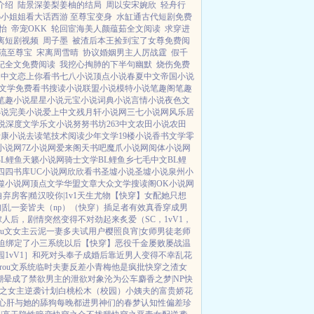
介绍
陆景深姜梨姜柚的结局
周以安宋婉欣
轻舟行
p小姐姐看大话西游 至尊宝变身
水缸通古代短剧免费
怡
帝宠OKK
轮回宦海美人颜蕴茹全文阅读
求穿进
离短剧视频
周子墨
被渣后本王捡到宝了女尊免费阅
流至尊宝
宋离周雪晴
协议婚姻男主人厉战霆
假千
妃全文免费阅读
我挖心掏肺的下半句幽默
烧伤免费
四中文
恋上你看书
七八小说
顶点小说
春夏中文
帝国小说
文学
免费看书
搜读小说
联盟小说
模特小说
笔趣阁
笔趣
笔趣小说
星星小说
元宝小说
词典小说
言情小说
夜色文
小说
完美小说
爱上中文
残月轩小说网
三七小说网
风乐居
说
深度文学
乐文小说
努努书坊
263中文
农田小说
农田
士康小说
去读笔
技术阅读
少年文学
19楼小说
香书文学
零
小说网
7Z小说网
爱来阁
天书吧
魔爪小说网
阅体小说网
BL鲤鱼
天籁小说网
骑士文学
BL鲤鱼乡
七毛中文
BL鲤
四四书库
UC小说网
欣欣看书
圣墟小说
圣墟小说
泉州小
噬小说网
顶点文学
华盟文章
大众文学
搜读阁
OK小说网
自弃
房客|糙汉
咬你|1v1
天生尤物【快穿】
女配她只想
|乱
一妾皆夫（np）
（快穿）插足者
有效真香
穿成男
嫁人后，剧情突然变得不对劲起来
炙爱（SC，1vV1，
ou文女主
云泥
一妻多夫试用户
樱照良宵|女师男徒
老师
迫绑定了小三系统以后【快穿】
恶役千金屡败屡战
温
1vV1］
和死对头奉子成婚后
靠近男人变得不幸
乱花
rou文系统
临时夫妻
反差小青梅
他是疯批
快穿之渣女
潮晕
成了禁欲男主的泄欲对象
沦为公车
麝香之梦|NP
快
之女主逆袭计划
白桃松木（校园）
小姨夫的富贵娇花
心肝与她的舔狗
每晚都进男神们的春梦
认知性偏差
珍