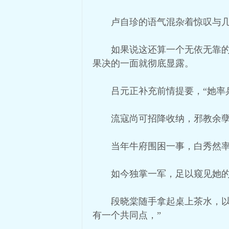
卢自珍的语气混杂着惊叹与几
如果说这还算一个无依无靠
果决的一面就彻底显露。
吕元正补充前情提要，“她率
流寇尚可招降收纳，邪教余
当年牛府围困一事，白秀然
如今独掌一军，足以窥见她
段晓棠随手拿起桌上茶水，
有一个共同点，”