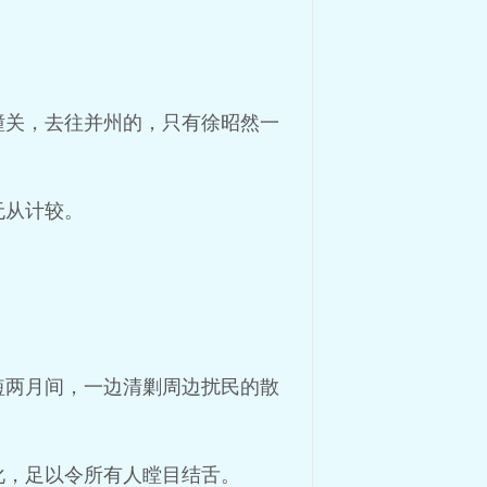
潼关，去往并州的，只有徐昭然一
无从计较。
短两月间，一边清剿周边扰民的散
化，足以令所有人瞠目结舌。