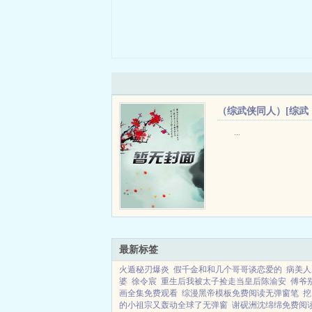
（综武侠同人）[综武
侠]我只是个生活玩家
...
+番外
最新标签
火遁秘刃爆炎
假千金和和几个哥哥谈恋爱的
病美人
婆
徐令宸
重生后我被太子捡走当皇后陈渝安
傅爷
画全集免费观看
综漫黑帝模板免费阅读无弹窗笔
挖
的小祖宗又轰动全球了无弹窗
谢砚洲沈绵绵免费阅