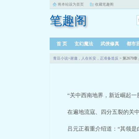
将本站设为首页
收藏笔趣阁
笔趣阁
首 页
玄幻魔法
武侠修真
都市
青豆小说
>
谢邀，人在长安，正准备造反
> 第2679
“关中西南地界，新近崛起一
在遍地流寇、四分五裂的关
吕元正着重介绍道：“其领是