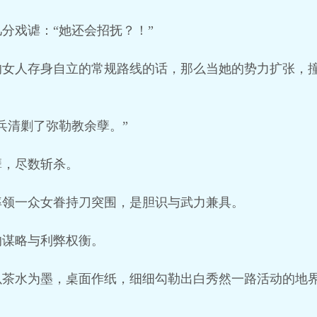
分戏谑：“她还会招抚？！”
的女人存身自立的常规路线的话，那么当她的势力扩张，
兵清剿了弥勒教余孽。”
孽，尽数斩杀。
率领一众女眷持刀突围，是胆识与武力兼具。
的谋略与利弊权衡。
以茶水为墨，桌面作纸，细细勾勒出白秀然一路活动的地界