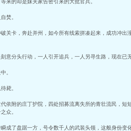
，等来的却是妹夫家告密引来的大批官兵。
火自焚。
冲破关卡，奔赴并州，如今所有线索拼凑起来，成功冲出
是刻意分头行动，一人引开追兵，一人另寻生路，现在已
关中。
以待毙。
世代依附的庄丁护院，四处招募流离失所的青壮流民，短
千之众。
转瞬成了盘踞一方，号令数千人的武装头领，这般身份变