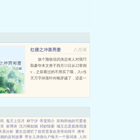
红楼之冲喜男妻
八月湖
放个预收综武侠总有人对我巧
取豪夺本文将于四月11日从22章倒
v，之前看过的不用买了哦，入v当
天万字掉落叶向晚穿越了，还是一
个被人买回家冲喜的人，还是给一
个男人冲喜！而且自己还是嫁的那
一个！ 他堂堂七尺爷们，怎么
能做小媳妇！ ...
保民
鬼灭上弦月
林宁汐
帝宠简介
坏狗和他的可爱老
搞笑
崔博涛
沈川柳如烟
祁妙陆蘅
城主总是套路我漫
关系分析
重生后摆烂了前世受喜欢亲哥却得不
傅爷
离婚的反转故事
带女儿净身出户每天一个新词条
人间