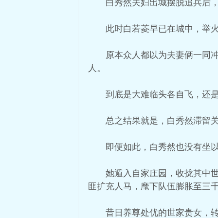
白秀然夫妇出城摆脱追兵后
此时白若菱早已在城中，举
原本众人都以为夫妻俩一同
人。
到底是大难临头各自飞，还
总之结果就是，白秀然滞留
即便如此，白秀然也没有坐
她遁入自家庄园，收拢其中
匪扩充人马，麾下队伍膨胀至三
昔日养尊处优的世家贵女，