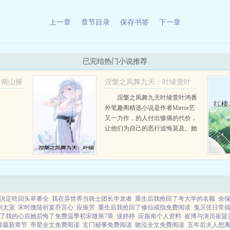
上一章
章节目录
保存书签
下一章
已完结热门小说推荐
南山摧
涅槃之凤舞九天：叶绫萱叶
啊！
鸿番外笔趣阁
涅槃之凤舞九天叶绫萱叶鸿番
外笔趣阁精选小说是作者Mirror艺
叶绫萱叶鸿
又一力作，的人付出惨痛的代价，
让他们为自己的恶行追悔莫及。她
开始重新审视自己的修炼之路，凭
借着前世的记忆，她仿佛打开了一
扇通往神秘宝库的大门。她知道在
苍澜大陆的深处，...
决定吃回头草番全
我在异世界当骑士团长半龙者
重生后我抢回了考大学的名额
余
别太宠
宋时微陆祈宴乔言心
应振芳
重生后我抢回了修仙戒指免费阅读
鬼灭弦日常
了我的心后她后悔了免费温季初宋微第7章
逯婷婷
应振南个人资料
崔博与演员崔菠
读最新章节
帝星全文免费阅读
玄门秘事免费阅读
吻泓全文免费阅读
五年后夫人想