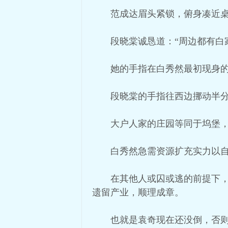
范成达眉头紧锁，俯身凑近桌
段晓棠诚恳道：“周边都有白
她的手指在白秀然最初现身的
段晓棠的手指往西边挪动半分
大户人家的庄园等同于坞堡
白秀然急需资源扩充实力以
在其他人或囚或逃的前提下
遗留产业，顺理成章。
也就是袁奇现在还没倒，否