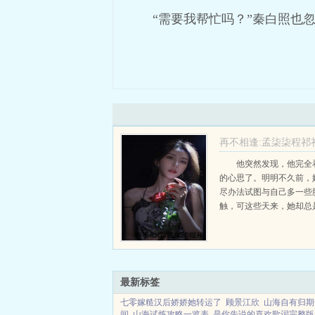
“需要我帮忙吗？”秦白照也
再不相逢:孟柒柒程祁
+番外
他突然发现，他完全
的心思了。明明不久前，
孟柒柒程祁礼
尽办法试图与自己多一些
触，可这些天来，她却总
如蛇蝎。...
最新标签
七零嫁糙汉后娇娇她转运了
顾景江欣
山海自有归期
间
山海试炼攻略一览表
是你先说的喜欢歌词完整版