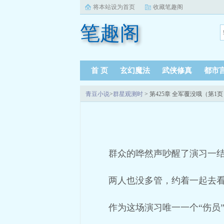
将本站设为首页
收藏笔趣阁
笔趣阁
首 页
玄幻魔法
武侠修真
都市
青豆小说
>
群星观测时
> 第425章 全军覆没哦（第1
群众的哗然声吵醒了演习一
两人也没多管，约着一起去
作为这场演习唯一一个“伤员