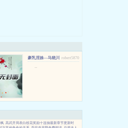
豪乳淫姝—马晓川
robert5870
的祈愿
...
楚枫
高武开局表白校花奖励十连抽最新章节更新时
郁与其他角色的关系
乔安冉裴野免费阅读
总裁夫人