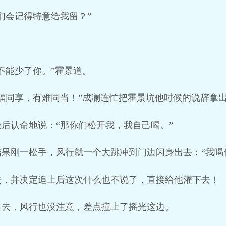
们会记得特意给我留？”
不能少了你。”霍景道。
福同享，有难同当！”成澜连忙把霍景坑他时候的说辞拿
后认命地说：“那你们松开我，我自己喝。”
果刚一松手，风行就一个大跳冲到门边闪身出去：“我喝
去，并决定追上后这次什么也不说了，直接给他灌下去！
出去，风行也没注意，差点撞上了摇光这边。