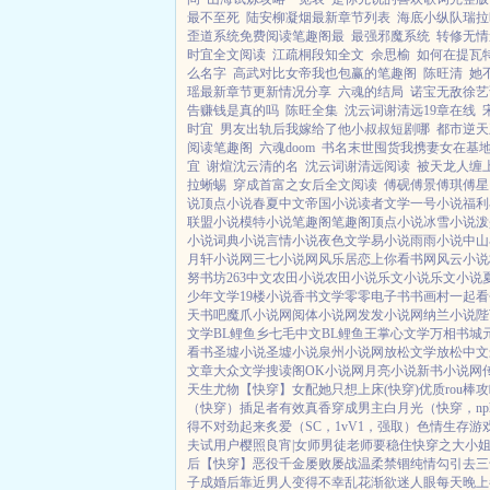
最不至死
陆安柳凝烟最新章节列表
海底小纵队瑞拉
歪道系统免费阅读笔趣阁最
最强邪魔系统
转修无情
时宜全文阅读
江疏桐段知全文
余思榆
如何在提瓦
么名字
高武对比女帝我也包赢的笔趣阁
陈旺清
她
瑶最新章节更新情况分享
六魂的结局
诺宝无敌徐艺
告赚钱是真的吗
陈旺全集
沈云词谢清远19章在线
时宜
男友出轨后我嫁给了他小叔叔短剧哪
都市逆天
阅读笔趣阁
六魂doom
书名末世囤货我携妻女在基
宜
谢煊沈云清的名
沈云词谢清远阅读
被天龙人缠
拉蜥蜴
穿成首富之女后全文阅读
傅砚傅景傅琪傅星
说
顶点小说
春夏中文
帝国小说
读者文学
一号小说
福利
联盟小说
模特小说
笔趣阁
笔趣阁
顶点小说
冰雪小说
泼
小说
词典小说
言情小说
夜色文学
易小说
雨雨小说
中山
月轩小说网
三七小说网
风乐居
恋上你看书网
风云小说
努书坊
263中文
农田小说
农田小说
乐文小说
乐文小说
少年文学
19楼小说
香书文学
零零电子书
书画村
一起看
天书吧
魔爪小说网
阅体小说网
发发小说网
纳兰小说
陛
文学
BL鲤鱼乡
七毛中文
BL鲤鱼王
掌心文学
万相书城
看书
圣墟小说
圣墟小说
泉州小说网
放松文学
放松中文
文章
大众文学
搜读阁
OK小说网
月亮小说
新书小说网
天生尤物【快穿】
女配她只想上床(快穿)
优质rou棒
（快穿）插足者
有效真香
穿成男主白月光（快穿，np
得不对劲起来
炙爱（SC，1vV1，强取）
色情生存游戏
夫试用户
樱照良宵|女师男徒
老师要稳住
快穿之大小
后【快穿】
恶役千金屡败屡战
温柔禁锢
纯情勾引
去三
子成婚后
靠近男人变得不幸
乱花渐欲迷人眼
每天晚上都