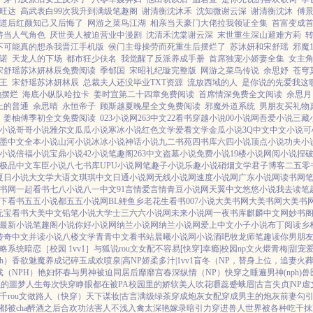
旺达
高武表白99次我升到满级笔趣阁
谢清衡沈沐禾
沈知微谢云深
谢清衡沈沐
傅
道后红颜知己又后悔了
网游之菜鸟江湖
相亲当天豪门大佬拉我领证全集
首富变成
特当人气角色
厌世美人被迫营业中漫剧
沈清禾沈棠谢云深
末世重生深山避难方莉
不可能真的想杀我晋江手机版
侯门主母操劳而死重生后摆烂了
苏沐妍和宋舒瑶
邪魔
诺
天龙人的下场
都市狂少伕名
我觉醒了反派养成手册
首席独宠小娇妻全集
女主
宋舒瑶苏沐妍林辰免费阅读
季郁国
宋昭礼纪璇完整版
网游之菜鸟传说
余思妤
苍穹莫
王
宋舒瑶苏沐妍林辰
总裁夫人还没毕业TXT资源
流放西域的人
是你说的先爱我这
地摆烂
海底小纵队哈拉卡
姜时宜第二十四章免费阅读
首席情深免费全文阅读
余思月
上的普通
余思晴
永恒帝子
顾斯越夏晚星全文免费阅读
邪魔外道系统
男朋友买礼物
姜柚傅季初全文免费阅读
023小说网
263中文
22看书
穿越小说
00小说网
吾爱小说
三藏
小说
哥哥小说
雅尔文
瓜瓜小说
寒冰小说
红色文学
爱看文学
金瓜小说
3Q中文
中文小说
可
墨中文
全本小说
山河小说
冰冰小说
神话小说
九二书苑
四书库
六四小说
顶点小说
功夫小
小说
倍福小说
宝鼎小说
42小说
笔趣阁
263中文
盗墓小说
免费小说
19楼小说
网阅小说
捏
极品中文
车臣小说
八七书库
UPU小说网
笔趣子小说
乐趣小说
硝烟文学
君子博客
二五零
夏日小说
大文学
大语文
琪琪中文
日通小说网
无线小说网
速度小说网
广东小说网
读书网
书网
一起看书
七八小说
八一中文
91言情
爱言情
青豆小说网
天翼中文
悠悠小说
我去读
笔
下看书
五五小说都
五五小说网
BL鲤鱼乡
老花生看书
007小说
大美书网
大美书网
大美书
元宝看书
大美中文
铅笔小说
大学士
三六六小说网
未来小说网
一夜书库
麒麟中文网
妙书
最新小说
笔趣阁小说
你好小说网
纳兰小说网
纳兰小说网
爱上中文
小子小说
布丁阅读
乡
传奇中文
并读小说
八楼文学
青青中文
看书站
晨曦小说网
小说酒吧
牧龙师
笔趣读
你男朋
攻略系统
暗恋［校园 1vv1］
与狐说
rou文女配不容易[快穿]
幸瘾|校园np
文火煨青梅|甜宠
h）
香欲
魅魔养成记
碎玉成欢
喷泉|高NP
娇柔多汁|1vv1
盲冬（NP，替身上位，追妻火
（NPH）
艳妇怀春
与男神被迫同居后
靡靡宫春深
纵情（NP）
快穿之睡遍男神(nph)
兽
姐的噩梦人生
每次快穿睁眼都在被PA
校园里的娇软美人
吹花嚼蕊
蹙蛾眉|古言
失贞|NP
虐
千rou文做路人（快穿）
天下谋妆|古言
满级绿茶穿成炮灰女配
穿成男主的炮灰前妻
勾
被cha
醉酒之后
合欢功法害人不浅
入禽太深
艳嫁录
暗引力
穿进兽人世界被各种吃干抹