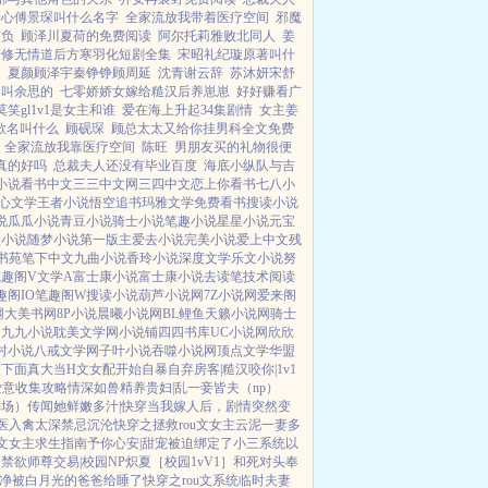
景心傅景琛叫什么名字
全家流放我带着医疗空间
邪魔
首负
顾泽川夏荷的免费阅读
阿尔托莉雅败北同人
姜
转修无情道后方寒羽化短剧全集
宋昭礼纪璇原著叫什
1
夏颜顾泽宇秦铮铮顾周延
沈青谢云辞
苏沐妍宋舒
角叫余思的
七零娇娇女嫁给糙汉后养崽崽
好好赚看广
笑gl1v1是女主和谁
爱在海上升起34集剧情
女主姜
歌名叫什么
顾砚琛
顾总太太又给你挂男科全文免费
全家流放我靠医疗空间
陈旺
男朋友买的礼物很便
真的好吗
总裁夫人还没有毕业百度
海底小纵队与吉
小说
看书中文
三三中文网
三四中文
恋上你看书
七八小
心文学
王者小说
悟空追书
玛雅文学
免费看书
搜读小说
说
瓜瓜小说
青豆小说
骑士小说
笔趣小说
星星小说
元宝
破小说
随梦小说
第一版主
爱去小说
完美小说
爱上中文
残
书苑
笔下中文
九曲小说
香玲小说
深度文学
乐文小说
努
笔趣阁V
文学A
富士康小说
富士康小说
去读笔
技术阅读
趣阁IO
笔趣阁W
搜读小说
葫芦小说网
7Z小说网
爱来阁
网
大美书网
8P小说
晨曦小说网
BL鲤鱼
天籁小说网
骑士
阁
九九小说
耽美文学网
小说铺
四四书库
UC小说网
欣欣
村小说
八戒文学网
子叶小说
吞噬小说网
顶点文学
华盟
友下面真大
当H文女配开始自暴自弃
房客|糙汉
咬你|1v1
爱意收集攻略
情深如兽
精养贵妇|乱
一妾皆夫（np）
葬场）
传闻她鲜嫩多汁|快穿
当我嫁人后，剧情突然变
医
入禽太深
禁忌沉沦
快穿之拯救rou文女主
云泥
一妻多
文女主求生指南
予你心安|甜宠
被迫绑定了小三系统以
引禁欲师尊
交易|校园NP
炽夏［校园1vV1］
和死对头奉
净
被白月光的爸爸给睡了
快穿之rou文系统
临时夫妻