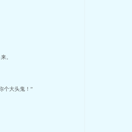
出来。
你个大头鬼！”