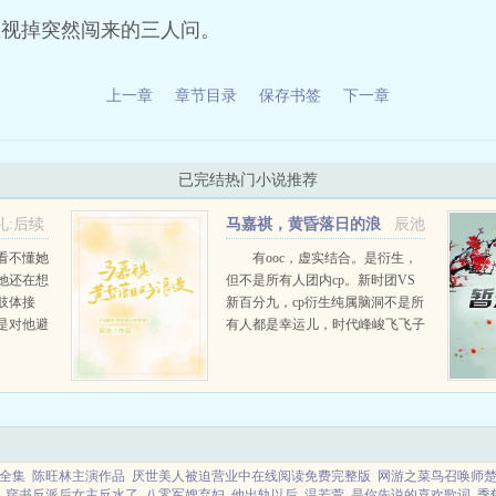
忽视掉突然闯来的三人问。
上一章
章节目录
保存书签
下一章
已完结热门小说推荐
礼:后续
马嘉祺，黄昏落日的浪
辰池
漫
看不懂她
有ooc，虚实结合。是衍生，
她还在想
但不是所有人团内cp。新时团VS
肢体接
新百分九，cp衍生纯属脑洞不是所
是对他避
有人都是幸运儿，时代峰峻飞飞子
想要打造内娱独一无二的男团，一
次抖音寻人外加北电汇演，让他找
到了一个商机，隔壁的公司早一年
推出了全新的百分...
全集
陈旺林主演作品
厌世美人被迫营业中在线阅读免费完整版
网游之菜鸟召唤师
穿书反派后女主反水了
八零军嫂弃妇
他出轨以后
温若萱
是你先说的喜欢歌词
季