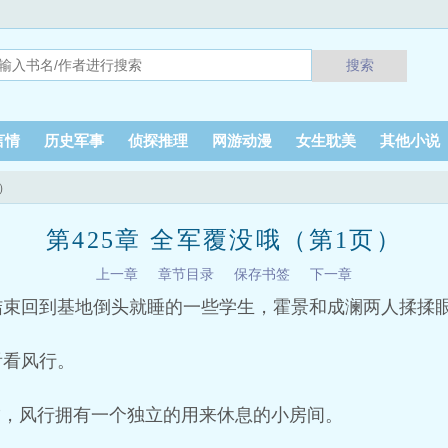
搜索
言情
历史军事
侦探推理
网游动漫
女生耽美
其他小说
页）
第425章 全军覆没哦（第1页）
上一章
章节目录
保存书签
下一章
结束回到基地倒头就睡的一些学生，霍景和成澜两人揉揉
看看风行。
”，风行拥有一个独立的用来休息的小房间。