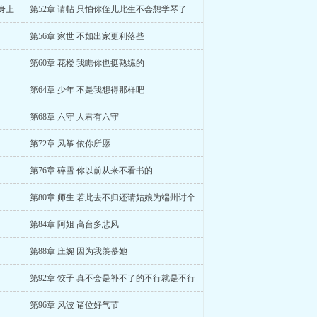
身上
第52章 请帖 只怕你侄儿此生不会想学琴了
第56章 家世 不如出家更利落些
第60章 花楼 我瞧你也挺熟练的
第64章 少年 不是我想得那样吧
第68章 六守 人君有六守
第72章 风筝 依你所愿
第76章 碎雪 你以前从来不看书的
第80章 师生 若此去不归还请姑娘为端州讨个
第84章 阿姐 高台多悲风
第88章 庄婉 因为我羡慕她
第92章 饺子 真不会是补不了的不行就是不行
第96章 风波 诸位好气节