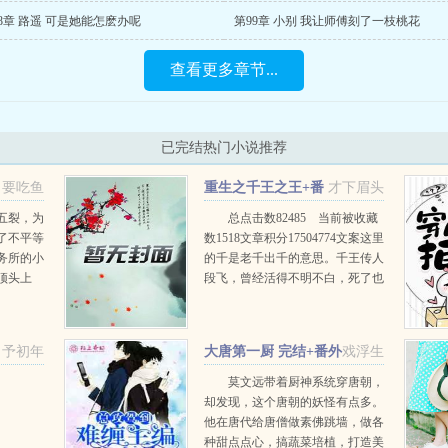
8章 路遥 可是她能怎麽办呢
第99章 小别 我让师傅刻了一枝桃花
查看更多章节...
已完结热门小说推荐
要吃鱼
重生之千王之王+番
才下眉头
外
五裂，为
总点击数82485 当前被收藏
了不平等
数1518文章积分17504774文案这里
务所的小
的千是老千出千的意思。千王传人
顶头上
段飞，曾经活得不明不白，死了也
凤凰男，
不明不白，重生得更是不明白不
白，为给自己一次明明白白，他决
定追查自己的死因...
予初年
大唐第一厨 完结+番外
戏浮生
车开始
莫文远带着厨神系统穿唐朝，
却发现，这个唐朝的妖怪有点多。
他在唐代给唐僧做素佛跳墙，做各
种甜点点心，搞蔬菜培植，打造美