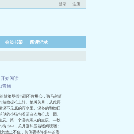
登录
注册
会员书架
阅读记录
、
开始阅读
 if青梅
州的姑娘琴棋书画不肯用心，骑马射箭
的姑娘提枪上阵。她叫关月，从此再
趟深不见底的浑水里。深冬的和煦日
球似的小猫勾着荼白衣角拧成一团。
生辰。第一个没有亲人的生辰。—秋
的街市中，关月垂眸压着喉间哽咽：
眼泪忽然止不住，仿佛要将许多年的委