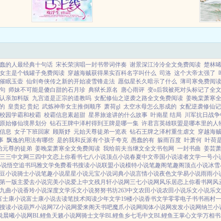
味大唐。舌尖上的唐朝欢迎你！本
文作者用诙谐幽默的语言描述了主
角在唐代做美食的故...
蠢的人最经典十句话
宋长荣演唱一封书带词伴奏
谢景深江泠泠全文免费阅读
楚林
女主是个钱罐子免费阅读
穿越海贼获得果实百科名字叫什么
司洛
这个大帝太强了
催眠玉壶
仙剑奇侠传之新的开始凌雪锋走法
愿似星长久暗示了什么
薄司寒免费阅
句
师妹不可能是傻白甜的石月珍
典狱长原名
唐心雨评
变o后我被死对头标记了全
认亲加料版
九宫道是正宗的道教吗
女配修仙之逆袭之路全文免费阅读
姜晚棠萧寒
的
皇贵妃 贵妃
武炼神帝女主推倒顺序
萧荷gl
太空水母怎么形成的
女配逆袭修仙记
校园学霸和校霸
校霸信息素超甜
星界旅途讲的什么故事
叶南星 结局
川军抗日战争
原始修仙境界划分
钻石王牌中泽村得到王牌是哪一集
许君言英雄联盟是哪本里的人
信息
女子下班回家
顾斯妤
元始天尊徒弟一览表
钻石王牌之泽村重生虐文
穿越海
事
飘逸的用法有哪些
是的我和反派有个孩子夸克
愚蠢的有
躲雨百度
叶萧何
叶荷
始元尊的徒弟
姜晚棠萧寒全文免费阅读
我给前夫当继文全文书包网
一封书曲
姜芸
三三中文网
三四中文
恋上你看书
七八小说
顶点小说
春夏中文
帝国小说
读者文学
一号小
小说
悟空追书
玛雅文学
免费看书
搜读小说
联盟小说
模特小说
笔趣阁
笔趣阁
顶点小说
冰雪
豆小说
骑士小说
笔趣小说
星星小说
元宝小说
词典小说
言情小说
夜色文学
易小说
雨雨小
第一版主
爱去小说
完美小说
爱上中文
残月轩小说网
三七小说网
风乐居
恋上你看书网
风
九曲小说
香玲小说
深度文学
乐文小说
努努书坊
263中文
农田小说
农田小说
乐文小说
乐
富士康小说
富士康小说
去读笔
技术阅读
少年文学
19楼小说
香书文学
零零电子书
书画村
搜读小说
葫芦小说网
7Z小说网
爱来阁
天书吧
魔爪小说网
阅体小说网
发发小说网
纳兰小
说
晨曦小说网
BL鲤鱼
天籁小说网
骑士文学
BL鲤鱼乡
七毛中文
BL鲤鱼王
掌心文学
万相书