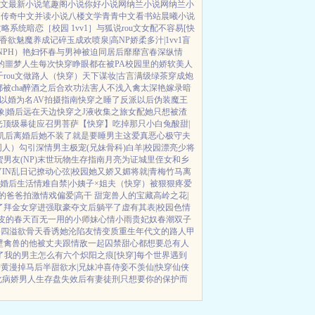
文
最新小说
笔趣阁小说
你好小说网
纳兰小说网
纳兰小
网
传奇中文
并读小说
八楼文学
青青中文
看书站
晨曦小说
攻略系统
暗恋［校园 1vv1］
与狐说
rou文女配不容易[快
香欲
魅魔养成记
碎玉成欢
喷泉|高NP
娇柔多汁|1vv1
盲
PH）
艳妇怀春
与男神被迫同居后
靡靡宫春深
纵情
的噩梦人生
每次快穿睁眼都在被PA
校园里的娇软美人
千rou文做路人（快穿）
天下谋妆|古言
满级绿茶穿成炮
被cha
醉酒之后
合欢功法害人不浅
入禽太深
艳嫁录
暗
以婚为名
AV拍摄指南
快穿之睡了反派以后
伪装魔王
象|婚后
远在天边
快穿之J液收集之旅
女配她只想被渣
光
顶级暴徒
应召男菩萨
【快穿】吃掉那只小白兔
酸甜|
机后
离婚后她不装了
就是要睡男主
这爱真恶心
极守夫
同人）勾引深情男主
极宠(兄妹骨科)
白羊|校园
漂亮少将
男友(NP)
末世玩物生存指南
月亮为证
城里侄女和乡
IN乱日记
撩动心弦|校园
她又娇又媚
将就|青梅竹马
离
婚后生活
情难自禁|小姨子×姐夫
（快穿）被狠狠疼爱
的爸爸拍激情戏
偏爱|高干 甜宠
兽人的宝藏
高岭之花|
了
拜金女穿进强取豪夺文后躺平了
虚有其表|校园
色情
蛇皮的春天
百无一用的小师妹
心情小雨
贵妃奴
春潮
双子
香四溢
欲骨天香
诱她沦陷
友情变质
重生年代文的路人甲
壁禽兽的他
被丈夫跟情敌一起囚禁
甜心都想要
总有人
了
我的男主怎么有六个
炽阳之痕
[快穿]每个世界遇到
进黄漫掉马后
半甜欲水|兄妹
冲喜侍妾
不羡仙|快穿仙侠
化病娇男
人生存盘失效后
有妻徒刑
只想要你的保护而