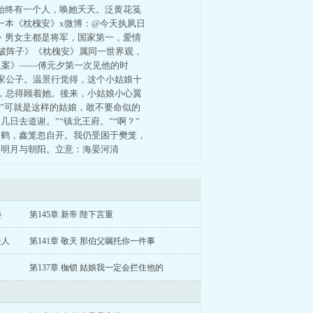
始终有一个人，唤她夭夭。泛黄花笺
一本《枕槐安》x微博：@今天执夙日
3丶男女主都是将军，国家第一，爱情
破阵子》《枕槐安》属同一世界观，
玉案》——傅元夕第一次见他的时
家公子。温景行觉得，这个小姑娘十
，总得顾着她。後来，小姑娘小心翼
。”可就是这样的姑娘，敢不要命似的
日去道谢。”“镇北王府。”“啊？”
天鹤，鑫笼忽自开。我仍受困于樊笼，
：明月与朝阳。立意：海晏河清
盏
第145章 新帝 陛下言重
夫人
第141章 敬天 那伯父嘱托你一件事
第137章 枷锁 姑娘我一定会拦住他的