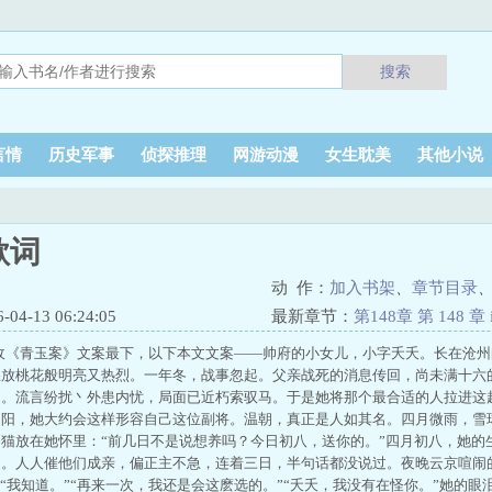
搜索
言情
历史军事
侦探推理
网游动漫
女生耽美
其他小说
歌词
动 作：
加入书架
、
章节目录
4-13 06:24:05
最新章节：
第148章 第 148 章
收《青玉案》文案最下，以下本文文案——帅府的小女儿，小字夭夭。长在沧
怒放桃花般明亮又热烈。一年冬，战事忽起。父亲战死的消息传回，尚未满十六
名。流言纷扰丶外患内忧，局面已近朽索驭马。于是她将那个最合适的人拉进这
朝阳，她大约会这样形容自己这位副将。温朝，真正是人如其名。四月微雨，雪
猫放在她怀里：“前几日不是说想养吗？今日初八，送你的。”四月初八，她的
定。人人催他们成亲，偏正主不急，连着三日，半句话都没说过。夜晚云京喧闹
”“我知道。”“再来一次，我还是会这麽选的。”“夭夭，我没有在怪你。”她的