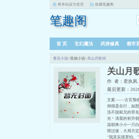
将本站设为首页
收藏笔趣阁
笔趣阁
首 页
玄幻魔法
武侠修真
都市
青豆小说
>其他小说>
关山月歌词
关山月
作 者：君执夙
最后更新：2026-0
文案:——古言预
倒很是在行，如
洗不脱弑兄的罪
光丶清晨的初升
温朝将小小一只白
雨过後，大局方
“我其实很害怕。