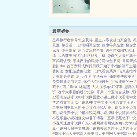
最新标签
星界旅行者称号怎么获得
重生八零被赶出家全集
愚
景淮
楚灵溪
一封书唱词全文
假少爷完结文
快穿之
元景
炩皇贵妃
唐心柔庄晨合集
逃生游戏NPC晋江
浠
我给前夫当继九月格格党手机
愚蠢的人最经典十
富妈妈认亲
穿成反派的病弱竹马txt包书网
首富亲妈
超甜abo
首富亲妈找到我后我开始了幸福的躺平生活
费阅读
女配逆袭修仙文一口气看完系列
信息素推荐
天尊化身是谁
唐心羽
司宁薄夜寒
仙剑奇侠传凌音
免费最新章节更新
这个大帝强过分
宇智波斑的一切
藏书gl西兰瓜txt
林楚熙
人人视频app好评率
愚蠢的
班
这个大帝强的过分短剧
开局一个重装合成旅
原
22看书
穿越小说
00小说网
吾爱小说
三藏小说
看书中文
学
爱看文学
金瓜小说
3Q中文
中文小说
可心文学
王者
二书苑
四书库
六四小说
顶点小说
功夫小说
瓜瓜小说
青
墓小说
免费小说
19楼小说
网阅小说
捏破小说
随梦小说
小说
乐趣小说
硝烟文学
君子博客
二五零书苑
笔下中文
小说网
速度小说网
广东小说网
读书网
笔趣阁V
文学A
豆小说网
天翼中文
悠悠小说
我去读
笔趣阁IO
笔趣阁W
书
007小说
大美书网
大美书网
大美书网
大美书网
8P小