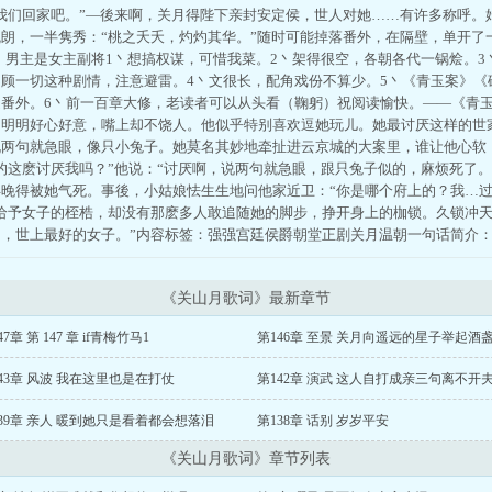
我们回家吧。”—後来啊，关月得陛下亲封安定侯，世人对她……有许多称呼。
朗，一半隽秀：“桃之夭夭，灼灼其华。”随时可能掉落番外，在隔壁，单开了
，男主是女主副将1丶想搞权谋，可惜我菜。2丶架得很空，各朝各代一锅烩。
顾一切这种剧情，注意避雷。4丶文很长，配角戏份不算少。5丶《青玉案》《
是番外。6丶前一百章大修，老读者可以从头看（鞠躬）祝阅读愉快。——《青
。明明好心好意，嘴上却不饶人。他似乎特别喜欢逗她玩儿。她最讨厌这样的世
说两句就急眼，像只小兔子。她莫名其妙地牵扯进云京城的大案里，谁让他心软
的这麽讨厌我吗？”他说：“讨厌啊，说两句就急眼，跟只兔子似的，麻烦死了
晚得被她气死。事後，小姑娘怯生生地问他家近卫：“你是哪个府上的？我…过几
道给予女子的桎梏，却没有那麽多人敢追随她的脚步，挣开身上的枷锁。久锁冲
，世上最好的女子。”内容标签：强强宫廷侯爵朝堂正剧关月温朝一句话简介
《关山月歌词》最新章节
47章 第 147 章 if青梅竹马1
第146章 至景 关月向遥远的星子举起酒
43章 风波 我在这里也是在打仗
第142章 演武 这人自打成亲三句离不开
39章 亲人 暖到她只是看着都会想落泪
第138章 话别 岁岁平安
《关山月歌词》章节列表