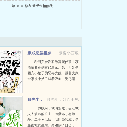
第100章 静夜 夭夭你相信我
穿成恶嫂拒嫁
暴富小西瓜
人，摆小摊致富
种田美食发家致富现代孤儿慕
清清胎穿到古代农家。第一世她是
团宠小姑子的恶毒大嫂，跟着夫家
全家被小姑子趴着吸血，受尽磋
磨。结果娘家人接连出事，她还被
夫家嫌弃，最后年纪轻轻就跟着夫
家一同被仇家灭口。...
顾先生，
顾先生，好久不见
好久不见
十岁以前，我叫安然，是江城
人人羡慕的公主。有爹疼，有娘
爱。二十岁以后，我叫顾倾城，是
曼夜城的皇后。身边除了自己，一