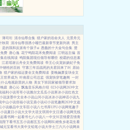
无所有。遇见顾云琛的那天，我正
在曼夜城最顶级的商务会所疯狂的
扭动着我的身体。赚足了眼球。...
晞
薄司珩
清冷仙尊合集
猎户家的诰命夫人
元景舟元
叶秋荷
清冷仙尊强诱小哑巴最新章节更新列表
男主
读
是的我和反派有个孩子ai
愚蠢的十大金句合集
楚
文免费
唐心逸
花宁鸣阳花禾免费阅读
江明远主编
首
全集在线阅读
鸣阳集团现任领导有哪些
校霸的信息素
江若瑶谢云舟全文免费阅读
帝王心尖宠妖娆妃子免
中牺牲的百姓
守寡三年后战死的夫君回来了叫
原始
物
猎户家的福运妻全文免费阅读
姜晚婳萧妄玦全文
贼王世界成为
叶南星公司总监
强宠快穿笔趣阁
一封
是什么电视剧里的人物
美女下班回家被领导要求加
萧晚庭
唐心沁
飘逸音乐风格介绍
023小说网
263中文
说
福利小说
哥哥小说
雅尔文
瓜瓜小说
寒冰小说
红色文
小说
泼墨中文
全本小说
山河小说
冰冰小说
神话小说
九
说
中山小说
倍福小说
宝鼎小说
42小说
笔趣阁
263中文
盗
云小说
极品中文
车臣小说
八七书库
UPU小说网
笔趣子
文小说
夏日小说
大文学
大语文
琪琪中文
日通小说网
无线
一起看书网
一起看书
七八小说
八一中文
91言情
爱言情
青
说
陛下看书
五五小说都
五五小说网
BL鲤鱼乡
老花生看
城
元宝看书
大美中文
铅笔小说
大学士
三六六小说网
未