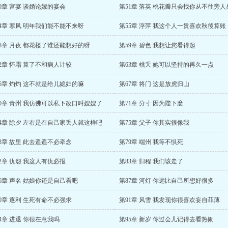
0章 宫宴 谈婚论嫁的宴会
第51章 落英 桃花瓣只会找你从不往旁人
4章 寒风 明年我们能不能不来呀
第55章 浮萍 我这个人一贯喜欢秋後算账
8章 月夜 都花楼了谁还能想好的呀
第59章 碧色 我想让您看得起
2章 怀霜 算了不和病人计较
第63章 桃夭 她可以坚持的再久一点
6章 灼灼 这不就是给儿媳妇的嘛
第67章 将门 这是放虎归山
0章 青州 我仿佛可以私下改口叫嫂嫂了
第71章 分寸 因为陛下麽
4章 除夕 左右是在自己家丢人就这样吧
第75章 父子 你其实很像我
8章 故里 此去遥遥不必牵念
第79章 端州 我等不惧死
2章 仇怨 我这人有仇必报
第83章 归程 我们该走了
6章 声名 姑娘你还是自己看吧
第87章 河灯 你远比自己所想好很多
0章 逐利 生死有命不必强求
第91章 风雪 我发现你很喜欢妄自菲薄
4章 进退 你很在意我吗
第95章 新岁 你过会儿记得去看热闹