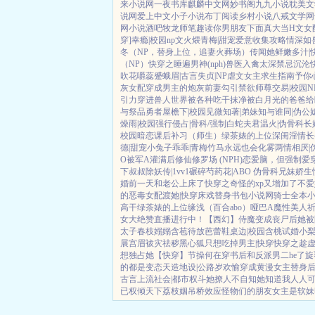
来小说网
一夜书库
麒麟中文网
妙书阁
九九小说
耽美文
说网
爱上中文
小子小说
布丁阅读
乡村小说
八戒文学网
网
小说酒吧
牧龙师
笔趣读
你男朋友下面真大
当H文女
穿]
幸瘾|校园np
文火煨青梅|甜宠
爱意收集攻略
情深如
冬（NP，替身上位，追妻火葬场）
传闻她鲜嫩多汁|
（NP）
快穿之睡遍男神(nph)
兽医
入禽太深
禁忌沉沦
吹花嚼蕊
蹙蛾眉|古言
失贞|NP
虐文女主求生指南
予你
灰女配
穿成男主的炮灰前妻
勾引禁欲师尊
交易|校园N
引力
穿进兽人世界被各种吃干抹净
被白月光的爸爸给
与祭品勇者
屋檐下|校园
见微知著|弟妹
知与谁同|伪公
燥雨|校园
强行侵占|骨科/强制
白蛇夫君
温火|伪骨科
长
校园暗恋
课后补习（师生）
绿茶婊的上位
深闺淫情
长
德|甜宠
小兔子乖乖|青梅竹马
永远也会化雾
两情相厌|
O被军A灌满后
修仙修罗场 (NPH)
恋爱脑，但强制爱
下叔叔
除妖传|1vv1
碾碎芍药花|ABO 伪骨科兄妹
娇生
婚前一天和老公上床了
快穿之奇怪的xp又增加了
不爱
的恶毒女配
渡她|快穿
床戏替身
书包小说网
骑士全本
高干
绿茶婊的上位
缘浅（百合abo）哑巴A
魔性美人
祈
女大绝赞直播进行中！
【西幻】侍魔
变成丧尸后她被
太子
春枝嫋嫋
含苞待放
芭蕾鞋
桌边|校园
含桃
试婚
小梨
展宫眉
袚灾祛秽
黑心狐只想吃掉男主|快穿
快穿之趁
想独占她
【快穿】节操何在
穿书后和反派男二he了
旋
的都是变态
天造地设|公路
岁欢愉
穿成黄漫女主替身
古言
上流社会|都市权斗
她撩人不自知
她知道我人人可
已
权倾天下
荔枝姻
吊桥效应
怪物们的朋友
女主是软妹