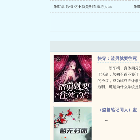
第97章 欺侮 这不就是明着羞辱人吗
第9
快穿：渣男就要往死
了虐
一朝车祸，身体四分
了活命，颜初不得不签订
的协议，成为临终关怀事
透明。可是为什么系统是
司？boss他这么悠闲吗？
家暴男...
（盗墓笔记同人）盗
笔：从上错阿宁团队
...
+番外