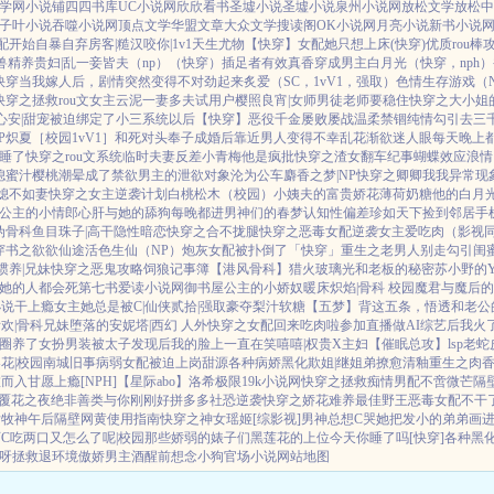
学网
小说铺
四四书库
UC小说网
欣欣看书
圣墟小说
圣墟小说
泉州小说网
放松文学
放松中
子叶小说
吞噬小说网
顶点文学
华盟文章
大众文学
搜读阁
OK小说网
月亮小说
新书小说
配开始自暴自弃
房客|糙汉
咬你|1v1
天生尤物【快穿】
女配她只想上床(快穿)
优质rou棒
兽
精养贵妇|乱
一妾皆夫（np）
（快穿）插足者
有效真香
穿成男主白月光（快穿，nph）
快穿
当我嫁人后，剧情突然变得不对劲起来
炙爱（SC，1vV1，强取）
色情生存游戏（N
快穿之拯救rou文女主
云泥
一妻多夫试用户
樱照良宵|女师男徒
老师要稳住
快穿之大小姐
心安|甜宠
被迫绑定了小三系统以后【快穿】
恶役千金屡败屡战
温柔禁锢
纯情勾引
去三
P
炽夏［校园1vV1］
和死对头奉子成婚后
靠近男人变得不幸
乱花渐欲迷人眼
每天晚上都
睡了
快穿之rou文系统
临时夫妻
反差小青梅
他是疯批
快穿之渣女翻车纪事
蝴蝶效应
浪情
媳
蜜汁樱桃
潮晕
成了禁欲男主的泄欲对象
沦为公车
麝香之梦|NP
快穿之卿卿我我
异常现
媳不如妻
快穿之女主逆袭计划
白桃松木（校园）
小姨夫的富贵娇花
薄荷奶糖
他的白月
公主的小情郎
心肝与她的舔狗
每晚都进男神们的春梦
认知性偏差
珍如天下
捡到邻居手
伪骨科
鱼目珠子|高干
隐性暗恋
快穿之合不拢腿
快穿之恶毒女配逆袭
女主爱吃肉
（影视
穿书之欲欲仙途
活色生仙（NP）
炮灰女配被扑倒了「快穿」
重生之老男人别走
勾引闺蜜
惯养|兄妹
快穿之恶鬼攻略
饲狼记事簿
【港风骨科】猎火
玻璃光
和老板的秘密
苏小野的Y
她的人都会死
第七书
爱读小说网
御书屋
公主的小娇奴
暖床
炽焰|骨科 校园
魔君与魔后的
小说
干上瘾
女主她总是被C|仙侠
贰拾|强取豪夺
梨汁软糖
【五梦】背这五条，悟透
和老公
欢|骨科兄妹
堕落的安妮塔|西幻 人外
快穿之女配回来吃肉啦
参加直播做AI综艺后我火
圈养了
女扮男装被太子发现后
我的脸上一直在笑嘻嘻|权贵X主妇
【催眠总攻】lsp老
花|校园
南城旧事
病弱女配被迫上岗
甜源
各种病娇黑化
欺姐|继姐弟
撩愈
清釉
重生之肉
虚而入
甘愿上瘾[NPH]
【星际abo】洛希极限
19k小说网
快穿之拯救痴情男配
不啻微芒
隔
覆花之夜
绝非善类
与你刚刚好
拼多多社恐逆袭
快穿之娇花难养
最佳野王
恶毒女配不干
后
牧神午后
隔壁网黄使用指南
快穿之神女瑶姬
[综影视]男神总想C哭她
把发小的弟弟画
C
吃两口又怎么了呢|校园
那些娇弱的婊子们
黑莲花的上位
今天你睡了吗[快穿]
各种黑
呀
拯救退环境傲娇男主
酒醒前想念小狗
官场小说
网站地图