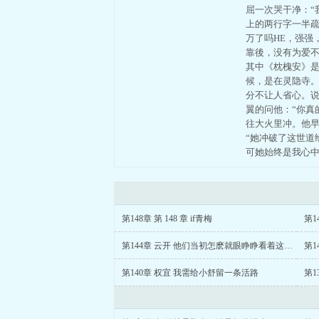
屈一次哭干净：“
上的两行字一半疏
万了吗HE，强强
靠後，没有为爱不
其中《枕槐安》
候，是在灵隐寺
分不让人省心。
翼的问他：“你真
往大火里冲。他早
“她冲破了这世
可她始终是我心中
第148章 第 148 章 if青梅
第1
第144章 云开 他们当初怎麽就眼睁睁看着这二位
第1
第140章 权宜 我需给小舒留一条活路
第1