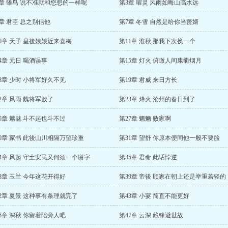
章 雏鸟 说不准就和您想的一样呢
第3章 曜灵 风雨如晦山高水远
章 君臣 总之别信他
第7章 冬雪 自然是给你当赘婿
0章 天子 皇後娘娘近来喜梅
第11章 淮秋 那我下次换一个
4章 元日 喝酒误事
第15章 灯火 俯瞰人间康衢烟月
8章 少时 小将军好久不见
第19章 君威 来日方长
2章 风雨 魏将军败了
第23章 烽火 沧州的春日到了
6章 魑魅 斗不起也斗不过
第27章 魍魉 败家啊
0章 家书 此後山川相隔万望珍重
第31章 望舒 你原本便同他一般不要脸
4章 风起 守土安民又何须一个谢字
第35章 君命 此话悖逆
8章 玉兰 今年这花开得好
第39章 帝後 顾家在朝上还是举重若轻的
2章 夏景 这种事有条理就完了
第43章 小宴 简直不能更好
6章 深秋 你留着陪旁人吧
第47章 云深 藏锋避世故