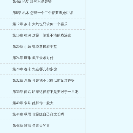
第4章 论功 终究只是褒赞
第8章 枯木 怎麽一个二个都要查她功课
第12章 岁末 大约也只求你一个喜乐
第16章 根深 这是一笔算不清的糊涂账
第20章 小妹 郁瑛巷挨着学堂
第24章 鹰隼 疯子最难对付
第28章 春末 您在哪儿都多馀
第32章 总角 可是我不记得以前见过你呀
第36章 问话 咱家这侯府不是要毁于一旦吧
第40章 争斗 她和你一般大
第44章 秋雨 你是嫌自己命太长吗
第48章 维清 是青天的青