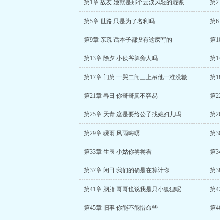
第1章 故友 她就是那个云淡风轻的混账
第2
第5章 世路 只是为了名利吗
第6
第9章 亲疏 话本子都没有这麽写的
第1
第13章 除夕 小侯爷算旁人吗
第1
第17章 门第 一哭二闹三上吊他一准没辙
第1
第21章 春日 你哥哥真不容易
第2
第25章 天青 这是要给公子找媳妇儿吗
第2
第29章 骤雨 风雨晦暝
第3
第33章 生辰 小姑你尝尝看
第3
第37章 闲日 我们的确是在算计你
第3
第41章 胭脂 哥哥也说我是只小狐狸呢
第4
第45章 旧事 你能不能惜命些
第4