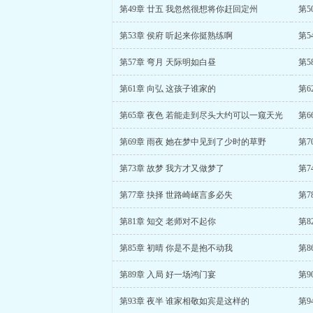
第49章 廿五 我忽然很想将你赶回定州
第5
第53章 侯府 听起来你挺熟练啊
第5
第57章 弯月 天际明如白昼
第5
第61章 向弘 这孩子谁家的
第6
第65章 夜色 若能走到尽头大约可以一窥天光
第6
第69章 雨夜 她在梦中见到了少时的草野
第7
第73章 故梦 我方才又做梦了
第7
第77章 抉择 世路崎岖言多必失
第7
第81章 知交 老师对不起你
第8
第85章 初晴 你是不是抱不动我
第8
第89章 入局 好一场鸿门宴
第9
第93章 夜半 谁家相敬如宾是这样的
第9