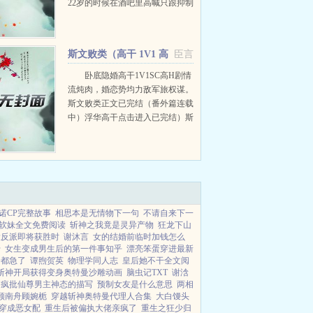
22岁的时候在酒吧里高喊只跟抑制
剂过日子，26岁的时候却和自己的
军人丈夫彼此沉默着坐在车里。严
鸣游在部队里压根就没...
斯文败类（高干 1V1 高
臣言
H）
卧底隐婚高干1V1SC高H剧情
流炖肉，婚恋势均力敌军旅权谋。
斯文败类正文已完结（番外篇连载
中）浮华高干点击进入已完结）斯
文败类清水版已签约广播剧。预警
排雷先性再爱，剧情为主，肉为
辅，炮友转...
诺CP完整故事
相思本是无情物下一句
不请自来下一
软妹全文免费阅读
斩神之我竟是灵异产物
狂龙下山
大反派即将获胜时
谢沐言
女的结婚前临时加钱怎么
怡
女生变成男生后的第一件事知乎
漂亮笨蛋穿进最新
全都急了
谭煦贺英
物理学同人志
皇后她不干全文阅
斩神开局获得变身奥特曼沙雕动画
脑虫记TXT
谢浛
疯批仙尊男主神态的描写
预制女友是什么意思
两相
顾南舟顾婉栀
穿越斩神奥特曼代理人合集
大白馒头
穿成恶女配
重生后被偏执大佬亲疯了
重生之狂少归