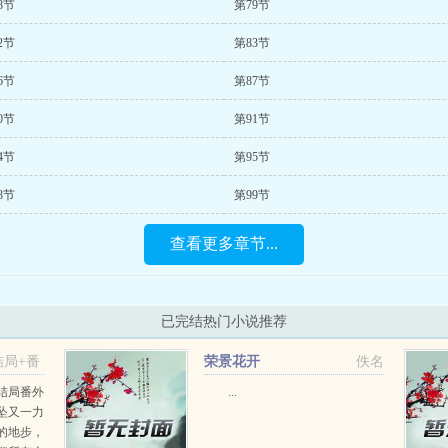
8节
第79节
2节
第83节
6节
第87节
0节
第91节
4节
第95节
8节
第99节
查看更多章节...
已完结热门小说推荐
局+番
荣景花开
佚名
结局番外
...
坠又一力
的地步，