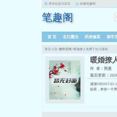
将本站设为首页
收藏笔趣阁
笔趣阁
首 页
玄幻魔法
武侠修真
都市
青豆小说
>都市言情>
暖婚撩人免费下拉16漫画
暖婚撩人
作 者：熊蔓
最后更新：2026-0
潇湘VIP2017
陷害，幸得一个男