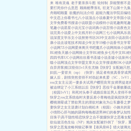
来
唯有灵魂
老子要亲亲斗图
轮转制
异能警察不是
要打死你什么意思
顾南栀季淮礼
狂龙下山第十九集
舟顾昭顾蔓
欲魔的玩法介绍
超能力魔法学院后编结
中文
恋上你看书
七八小说
顶点小说
春夏中文
帝国小说
文学
免费看书
搜读小说
联盟小说
模特小说
笔趣阁
笔趣
笔趣小说
星星小说
元宝小说
词典小说
言情小说
夜色文
说
完美小说
爱上中文
残月轩小说网
三七小说网
风乐居
说
深度文学
乐文小说
努努书坊
263中文
农田小说
农田
康小说
去读笔
技术阅读
少年文学
19楼小说
香书文学
零
小说网
7Z小说网
爱来阁
天书吧
魔爪小说网
阅体小说网
BL鲤鱼
天籁小说网
骑士文学
BL鲤鱼乡
七毛中文
BL鲤
四四书库
UC小说网
欣欣看书
圣墟小说
圣墟小说
泉州
噬小说网
顶点文学
华盟文章
大众文学
搜读阁
OK小说
自弃
房客|糙汉
咬你|1v1
天生尤物【快穿】
女配她只想
妇|乱
一妾皆夫（np）
（快穿）插足者
有效真香
穿成男
嫁人后，剧情突然变得不对劲起来
炙爱（SC，1vV
rou文女主
云泥
一妻多夫试用户
樱照良宵|女师男徒
老
被迫绑定了小三系统以后【快穿】
恶役千金屡败屡战
［校园1vV1］
和死对头奉子成婚后
靠近男人变得不
快穿之rou文系统
临时夫妻
反差小青梅
他是疯批
快穿
樱桃
潮晕
成了禁欲男主的泄欲对象
沦为公车
麝香之梦|
妻
快穿之女主逆袭计划
白桃松木（校园）
小姨夫的富
小情郎
心肝与她的舔狗
每晚都进男神们的春梦
认知性
目珠子|高干
隐性暗恋
快穿之合不拢腿
快穿之恶毒女
欲仙途
活色生仙（NP）
炮灰女配被扑倒了「快穿」
快穿之恶鬼攻略
饲狼记事簿
【港风骨科】猎火
玻璃光