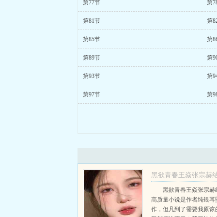
第77节
第7
第81节
第8
第85节
第8
第89节
第9
第93节
第9
第97节
第9
黑欲青春王焱张宗赫结
外
黑欲青春王焱张宗赫
高质量小说是作者纯银耳
王焱张宗赫
作，但凡到了需要我原谅