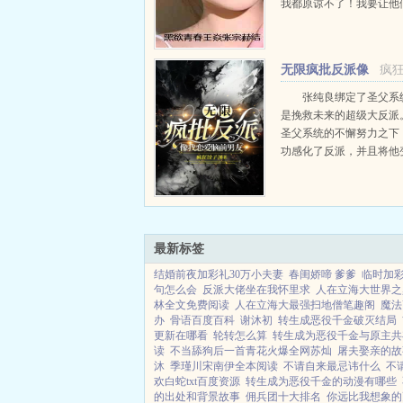
我都原谅不了！我要让他
都知道，我王焱，修佛能
入魔能屠四海！赵国良眼
奈看来我们今后打交道的
无限疯批反派像
疯
来越多！...
我恋爱脑前男友
张纯良绑定了圣父系
是挽救未来的超级大反派
圣父系统的不懈努力之下
功感化了反派，并且将他
己的二十四孝好男友。然
了，死在男朋友与豪门大
订婚宴的当晚。圣父系统
力气，将他送进了一个属于死
最新标签
结婚前夜加彩礼30万小夫妻
春闺娇啼 爹爹
临时加
句怎么会
反派大佬坐在我怀里求
人在立海大世界之
林全文免费阅读
人在立海大最强扫地僧笔趣阁
魔法
办
骨语百度百科
谢沐初
转生成恶役千金破灭结局
更新在哪看
轮转怎么算
转生成为恶役千金与原主共
读
不当舔狗后一首青花火爆全网苏灿
屠夫娶亲的故
沐
季瑾川宋南伊全本阅读
不请自来最忌讳什么
不
欢白蛇txt百度资源
转生成为恶役千金的动漫有哪些
的出处和背景故事
佣兵团十大排名
你远比我想象的