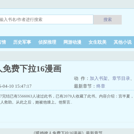
搜索
言情
历史军事
侦探推理
网游动漫
女生耽美
其他小说
免费下拉16漫画
动 作：
加入书架
、
章节目录
4-10 15:47:17
最新章节：
终章
-01-17完结已有5566063人读过此书，已有2079人收藏了此书。内容介绍：
人救助。从此之后，她被他缠上。他誓言..
《暖婚撩人免费下拉16漫画》最新章节