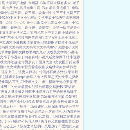
立海大最强扫地僧
金鳞辞
G胸罩杯大概有多大
老子
细
疯批反派的黑月光重生后
我在暴君身边求生
季砚
说
00小说网
吾爱小说
三藏小说
看书中文
三三中文网
三四
小说
3Q中文
中文小说
可心文学
王者小说
悟空追书
玛雅
四小说
顶点小说
功夫小说
瓜瓜小说
青豆小说
骑士小说
说
19楼小说
网阅小说
捏破小说
随梦小说
第一版主
爱去小
烟文学
君子博客
二五零书苑
笔下中文
九曲小说
香玲小
说网
广东小说网
读书网
笔趣阁V
文学A
富士康小说
富士
中文
悠悠小说
我去读
笔趣阁IO
笔趣阁W
搜读小说
葫芦
美书网
大美书网
大美书网
大美书网
8P小说
晨曦小说网
夜书库
麒麟中文网
妙书阁
九九小说
耽美文学网
小说铺
文
小子小说
布丁阅读
乡村小说
八戒文学网
子叶小说
吞
吧
牧龙师
笔趣读
你男朋友下面真大
当H文女配开始自暴
园np
文火煨青梅|甜宠
爱意收集攻略
情深如兽
精养贵
，替身上位，追妻火葬场）
传闻她鲜嫩多汁|快穿
当我
穿之睡遍男神(nph)
兽医
入禽太深
禁忌沉沦
快穿之拯救
蹙蛾眉|古言
失贞|NP
虐文女主求生指南
予你心安|甜宠
穿成男主的炮灰前妻
勾引禁欲师尊
交易|校园NP
炽夏
穿进兽人世界被各种吃干抹净
被白月光的爸爸给睡了
品勇者
屋檐下|校园
见微知著|弟妹
知与谁同|伪公媳
蜜汁
园
强行侵占|骨科/强制
白蛇夫君
温火|伪骨科
长媳不如
恋
课后补习（师生）
绿茶婊的上位
深闺淫情
长公主的
小兔子乖乖|青梅竹马
永远也会化雾
两情相厌|伪骨科
鱼
A灌满后
修仙修罗场 (NPH)
恋爱脑，但强制爱
穿书之欲
妖传|1vv1
碾碎芍药花|ABO 伪骨科兄妹
娇生惯养|兄妹
和老公上床了
快穿之奇怪的xp又增加了
不爱她的人都