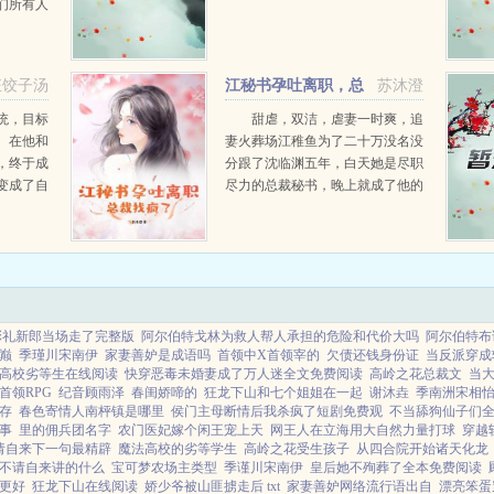
们所有人
镇天下，
神充斥无
机会会越
狂饺子汤
江秘书孕吐离职，总
苏沐澄
裁找疯了
统，目标
甜虐，双洁，虐妻一时爽，追
。在他和
妻火葬场江稚鱼为了二十万没名没
，终于成
分跟了沈临渊五年，白天她是尽职
变成了自
尽力的总裁秘书，晚上就成了他的
后他死
床伴。却没想过，他的心里未曾怜
小姐盛大
她半分。因为腻了，直接将她送人
耗尽所有
因为未婚妻一句不喜欢，直接将她
者...
丢进酒吧卖酒。少...
彩礼新郎当场走了完整版
阿尔伯特戈林为救人帮人承担的危险和代价大吗
阿尔伯特布
巅
季瑾川宋南伊
家妻善妒是成语吗
首领中X首领宰的
欠债还钱身份证
当反派穿成
高校劣等生在线阅读
快穿恶毒未婚妻成了万人迷全文免费阅读
高岭之花总裁文
当
首领RPG
纪音顾雨泽
春闺娇啼的
狂龙下山和七个姐姐在一起
谢沐垚
季南洲宋相
存
春色寄情人南枰镇是哪里
侯门主母断情后我杀疯了短剧免费观
不当舔狗仙子们
事
里的佣兵团名字
农门医妃嫁个闲王宠上天
网王人在立海用大自然力量打球
穿越
请自来下一句最精辟
魔法高校的劣等学生
高岭之花受生孩子
从四合院开始诸天化龙
不请自来讲的什么
宝可梦农场主类型
季谨川宋南伊
皇后她不殉葬了全本免费阅读
更好
狂龙下山在线阅读
娇少爷被山匪掳走后 txt
家妻善妒网络流行语出自
漂亮笨蛋