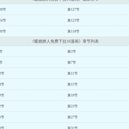
28节
第127节
24节
第123节
20节
第119节
《暖婚撩人免费下拉16漫画》章节列表
节
第3节
节
第7节
0节
第11节
4节
第15节
8节
第19节
2节
第23节
6节
第27节
0节
第31节