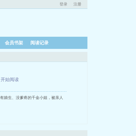
登录
注册
会员书架
阅读记录
、
开始阅读
宫半夏，有娘生、没爹疼的千金小姐，被亲人