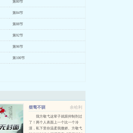
第80节
第84节
第88节
第92节
第96节
第100节
桀骜不驯
余哈利
我方敬弋这辈子就跟抑制剂过
了！两个人表面上一个比一个冷
漠，私下里你温柔我撒娇。方敬弋