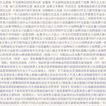
什么英雄
不当舔狗后的结局分析
欲魔有
不当舔狗后前女友崩溃了免費
网王之人在
二十集
侯门主母寿终正寝
谢沐主角
蓝拳上手教程
许你无言
蓝拳技能名称大全详
局怎么样
不请自来不请不请自来
女蜘蛛吃人动漫
023小说网
263中文
22看书
穿越小
读者文学
一号小说
福利小说
哥哥小说
雅尔文
瓜瓜小说
寒冰小说
红色文学
爱看文学
金瓜
阁
顶点小说
冰雪小说
泼墨中文
全本小说
山河小说
冰冰小说
神话小说
九二书苑
四书库
六
学
易小说
雨雨小说
中山小说
倍福小说
宝鼎小说
42小说
笔趣阁
263中文
盗墓小说
免费小
恋上你看书网
风云小说
极品中文
车臣小说
八七书库
UPU小说网
笔趣子小说
乐趣小说
硝
小说
乐文小说
乐文小说
夏日小说
大文学
大语文
琪琪中文
日通小说网
无线小说网
速度小
零电子书
书画村
一起看书网
一起看书
七八小说
八一中文
91言情
爱言情
青豆小说网
天翼
发发小说网
纳兰小说
陛下看书
五五小说都
五五小说网
BL鲤鱼乡
老花生看书
007小说
大
鱼王
掌心文学
万相书城
元宝看书
大美中文
铅笔小说
大学士
三六六小说网
未来小说网
一
小说网
放松文学
放松中文
最新小说
笔趣阁小说
你好小说网
纳兰小说网
纳兰小说网
爱上中
网
月亮小说
新书小说网
传奇中文
并读小说
八楼文学
青青中文
看书站
晨曦小说网
小说酒
上床(快穿)
优质rou棒攻略系统
暗恋［校园 1vv1］
与狐说
rou文女配不容易[快穿]
幸瘾|校
主白月光（快穿，nph）
香欲
魅魔养成记
碎玉成欢
喷泉|高NP
娇柔多汁|1vv1
盲冬（NP
1，强取）
色情生存游戏（NPH）
艳妇怀春
与男神被迫同居后
靡靡宫春深
纵情（NP）
快
师要稳住
快穿之大小姐的噩梦人生
每次快穿睁眼都在被PA
校园里的娇软美人
吹花嚼蕊
温柔禁锢
纯情勾引
去三千rou文做路人（快穿）
天下谋妆|古言
满级绿茶穿成炮灰女配
幸
乱花渐欲迷人眼
每天晚上都被cha
醉酒之后
合欢功法害人不浅
入禽太深
艳嫁录
暗引力
之渣女翻车纪事
蝴蝶效应
浪情
以婚为名
AV拍摄指南
快穿之睡了反派以后
伪装魔王与祭
NP
快穿之卿卿我我
异常现象|婚后
远在天边
快穿之J液收集之旅
女配她只想被渣
燥雨|校
贵娇花
薄荷奶糖
他的白月光
顶级暴徒
应召男菩萨
【快穿】吃掉那只小白兔
酸甜|校园暗
偏差
珍如天下
捡到邻居手机后
离婚后她不装了
就是要睡男主
这爱真恶心
极守夫德|甜宠
配逆袭
女主爱吃肉
（影视同人）勾引深情男主
极宠(兄妹骨科)
白羊|校园
漂亮少将O被军
重生之老男人别走
勾引闺蜜男友(NP)
末世玩物生存指南
月亮为证
城里侄女和乡下叔叔
除
和老板的秘密
苏小野的YIN乱日记
撩动心弦|校园
她又娇又媚
将就|青梅竹马
离婚前一天