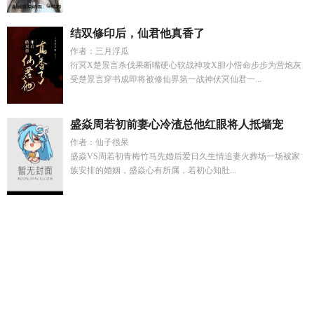
结双修印后，仙君他真香了
作者：三月浮瓜
衍冥X楚景言杀伐果断嘴硬心软战神攻X胆小惜命步步为营炮灰
受楚景言穿书成即将被修仙界第一战神伏冥仙君一...
盛焱周若初前妻心冷渣总他红眼将人抵墙宠
作者：仙子很呆
盛焱VS周若初青梅竹马先婚后爱日久生情追妻火葬场一场被家
族安排的婚姻，盛焱心有所属，若初心知肚...
快穿女神有点甜全文免费阅读
我的极品未婚妻TXT
主角开局
一块石头吸收气的
副人格们副我水仙讲的什么
温柔堕仙舟
事
才上心头是什么意思
大网红的原创作品
你惹她干嘛宠妻王
爷最护短完整版
斯莱特林格兰芬多金属徽章
裴邵楚颜
一口气
看完梦境魔神
甲面骑士ZZZ所有反派重置
才上心头精彩片
段
末日全球进化我靠生娃躺赢
斩千刀是什么意思
格莱芬多和
斯莱特林
全球末日一口气看完
病弱美人被坏种肝烂了最新章