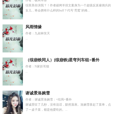
作者：碳烤羊排
综英美你演我？！作者碳烤羊排文案身为一个超级反派雇佣兵的
女儿，将会拥有什么样的buff？代号‘秃鹫’的格...
风雨情缘
作者：九叔林笑天
...
（综崩铁同人）[综崩铁]星穹列车组+番外
作者：N家折耳猫
...
谢诚景洛婉雪
作者：谢诚景洛婉雪：+结局+番外
谢诚景怔了几秒，没有说话，默然落座。洛婉雪拿起了菜单，点
了一桌子菜，都是他爱吃的。...