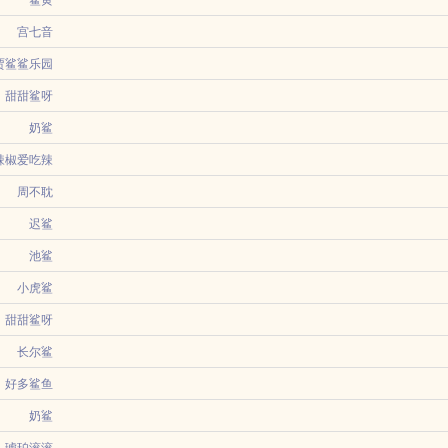
情，狂热追求。走开啊！谁要和mafia扯上关系！她可是立志当华尔街之狼的女人！
鲨黄
谈恋爱，却没想到因为自己随手在履历上填写了一项奇葩的世界纪录恋爱游戏攻略王
宫七音
贾鲨鲨乐园
案颜值主播日常pk慢节奏神豪大哥溺爱大姐成长型女主多男主走投无路的盼夏只好
甜甜鲨呀
奶鲨
清冷内心呆萌不善言辞i人（受）x人前装乖人后腹黑心思深沉年下（攻）双洁主受柳
是一对渣攻贱受，而主角受是渣攻的抹布小可怜雌奴。某日，白却围观了一只腰窄腿
辣椒爱吃辣
周不耽
椒
无敌幸运星buff。路边捡到的精灵蛋竟然是闪光拉鲁拉丝蛋，山洞中找到的石头是
迟鲨
贝的也可以食用...
心养大，漂亮又娇气，走到哪里都是目光焦点。但所有人都知道，裴然从来不会将目光停在任
池鲨
的。平凡，无趣，庸俗。因为普通，所以她从没奢求过桃花运。直到某一天，她认识的
小虎鲨
甜甜鲨呀
长尔鲨
是接下来的十个故事简介」美貌，是上天给予的礼物，但是一个人若太过美貌，就会
过是活在古早霸总文学里的炮灰，只是主角爱情p1ay的一环。 更夸张的是，组成
好多鲨鱼
的美貌，而她的...
奶鲨