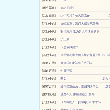
直到我重生了十二年，才觉醒了剧本。原来我穿到了
那些人生赢家，让自己挫败的人生不至于过于狼狈。谁知
慢热顿感系x主动肉食系及川在学校附近的房子最近
[都市言情]
平仄
千金，获得全家人的爱很简单，可是嫁给全书最大反派bo
晚才回家两人有了微妙的第一次见面。及川回家时听到
常盼从小就知道自己是养女，但性格仍然娇纵。十五
[历史军事]
唐朝工科生
厌恶方游。...
[武侠修真]
玄武门发生了点小事情，没过多久，大唐
红尘客栈之长风流霜传
[其他小说]
巅峰出道，豪门大佬鲨疯娱乐
[其他小说]
圈
明日方舟 沦为男人肉便器的歌
司徒无双接手龙门A级任务，化名黎清，参加。黎清
[其他小说]
蕾蒂娅幽灵鲨斯卡蒂，以及被
沪江潮
枪，巅峰出道。粉丝尖叫黎皇威武，我愿为臣！！！自
1935的上海留法归国大小姐沈知意沪警备司令部
[其他小说]
男人所支配成为来者不拒妓院
信息素阻隔法
以不同姿态对抗日本势力共同以各自方式守护沪上与彼此
[其他小说]
的罗德岛
全民海岛求生她有旅行鲨鲨+番
昨日
[都市言情]
外
有这样的老婆你几点回家
小说简介全民海岛求生，她有旅行鲨鲨作者昨日星辰
朋友眼里，尤禾的老婆是个渣女。尤禾生病从不见她
[都市言情]
七日狂鲨
的威胁。抑郁症患者江雪跳海没成功，一头扎...
友人2她到底做什么工作的，怎么永远在...
文案女主高智商冷静胆大心细心狠手辣一次意外伤害
[其他小说]
匿名
老公
官方两种视角详...
[都市言情]
受气包重生后，港圈阔少争当
女儿
进
[玄幻魔法]
舔狗
魅魔今天也在藏尾巴+番外
老公为救白月光女儿，将女儿喂鲨鱼全文版，作者匿
顶级豪门全员火葬场男竞修罗场前世，手握千亿家产
小说简介魅魔今天也在藏尾巴作者好多鲨鱼文案乐队
[其他小说]
（原神同人）[原神]献给甜甜小