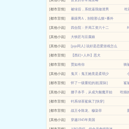
窗，欢迎品读！本书共10783字，8章节，目前完结。小
而终，一尸两命。重...
的生物焦雪枞艰难地收回不住看向镜子的视线想要不爱上
[其他小说]
狐狸
普女的非常规攻略
[都市言情]
被绿后，系统逼我做渣男
吃
杨帆为了让她上大学，主动辍学去送外卖，三年后她
[都市言情]
暴躁男A，别咬那么狠+番外
消费返现系统觉醒了。几个月后，杨帆身穿阿尼码名牌
[其他小说]
四合院：开局工资六十二
（本书原创单女主戾气偏轻生活向）我林凡万万没想
[其他小说]
大铁匠与豆腐娘
间，空间内物资丰富。可剧情貌似不太对啊？一大爷易
世间三大苦，撑船打铁卖豆腐。豆腐娘阿绵作为本地
[其他小说]
[jojo同人] 说好是恋爱游戏怎么
给我！阿绵？穿越...
[都市言情]
变成了rpg
【西幻+人外】恶犬
男主明明是猫科动物，为什幺标题是恶犬呢？因为他
[都市言情]
贾如有你
骑
候不会说脏话新文我先开为敬，坑挖了，存稿...
[其他小说]
鬼灭：鬼王她竟是柔弱少
[都市言情]
女？！
怀了一级重犯的崽[星际]
鲨
（原书名）熬最狠的夜，看最无语的书！穿进自己看
别名星际第一安抚师团宠1v1Cp有人型但不乐意给
[其他小说]
腰子杀手，从成为魅魔开始
吃猫
惨！她试想过摆烂改变剧情后会发生的无数种可能，却
年。目前发现唯一的特...
意外转生到一颗魅魔蛋中，还没等孵化就因意外胎死
[都市言情]
钓系绿茶鲨疯了[快穿]
真俊呐，一看就是个好生养的小美人儿，今儿个就是你
小狐狸慕离死得轰轰烈烈。 只因她强闯西天灵山
[都市言情]
战王令陈龙、穆染菲
眸。 再睁眼，她只剩下一缕残魂。 一盏魂灯飘到
[其他小说]
穿越1945年美国