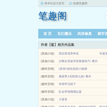
将本站设为首页
收藏笔趣阁
笔趣阁
首 页
玄幻魔法
武侠修真
都市
作者【鲨】相关作品集
[其他小说]
我在星域养神龙
吃鲨
[其他小说]
沙雕在贵族学院整顿风气+番外
[都市言情]
[原神] 献给甜甜小狐狸
在此地最古老的民话中，月神的高车也曾闪耀着比肩
[都市言情]
暴躁男A别咬那么狠+番外
转而侍奉新主，唯有月莲仍旧...
[都市言情]
小说简介暴躁男A，别咬那么狠作者小虎鲨完结
帝师声泪俱下
温催玉穿书了。好消息是，职业没变，还是老师。坏
[都市言情]
队友带我嘎嘎乱鲨
成，性情乖戾残暴。对待温...
无女主无cp双男主兄弟情，全程无刀放心食用排雷
[其他小说]
大鲨鱼