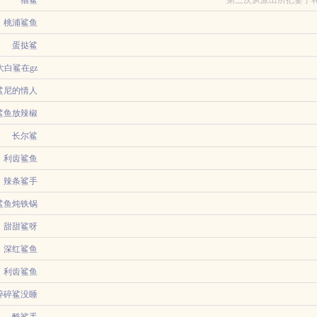
码头等她男
猫鲨
第三次从派出所把妻子和
，这一世我
桃浦鲨鱼
世无他，有钱尔。在复杂的豪门家庭里低调发育，大学毕业後信托到手环游世界。做
在海岸线拍
蛋挞鲨
妻子。她们的感情由热烈走向平淡，某天对方留下离婚协议书后不见了。所有人都说
大白鲨在gz
鲨鱼
世我让她在海岸线拍鲨鱼是来自作者佚名创作的重生小说，这本小说的主角是陈佳高
湖你是谁...
鲨尼的情人
物资，本以为...
，绑定了词条系统，可以加载别人的词条。拥有魔药天才词条的毒蛇老蝙蝠带他进入
穷鬼大美人受1落魄编剧阮颂跟当红影帝任钦鸣五年爱情长跑。好上的时候任钦鸣默默无
鲨鱼放辣椒
注定成为一代...
长尔鲨
哭诉执念并引导化解。最近阴间引进现代化办公，给游云意的办公室搞了个直播间，
婚5年却敌不过信任危机当我得了癌症后，我的妻子竟因为我们两人分居而不知情。最后
利齿鲨鱼
辣条鲨手
，桥水基金的经理张扬意外重回2009年。这一年，次贷危机余威刚退，全球经济与
鲨鱼炖铁锅
0隔日更，男女双洁1v1预收，姊妹篇祭司大人请上塌！，这一本的姊妹篇，南疆女二
甜甜鲨呀
深红鲨鱼
甜甜鲨呀标签已完结快穿古代言情甜宠独宠一见钟情简介评分低是看的人少没人评分
无数岛屿。规模性热武器消失，现代化载具消失。人类文明被强制固定在航海时代。
利齿鲨鱼
果实的时候。而...
珍穿书了，成了影帝男主那坏透顶的后妈。在原文中，她刚嫁给男主父亲的第二天，
碎碎鲨没睡