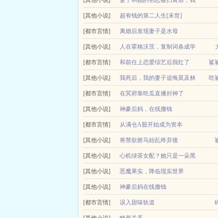
中期截胡比比东，揭开天使一...
[其他小说]
妻子和她的初恋被扫黄后，我
我在
[其他小说]
彻底放手
超有钱的第二人生[末世]
朋友
结尾略潦草带着记忆投胎的朝佑谦很满意自己的第二
[都市言情]
离婚后发现妻子是水母
让她
业当晚梦想...
每晚20点日更金拂晓有一个相爱多年，一起创业的
[其他小说]
人在霍格沃茨，复制词条成学
热评小说暴雨末日闺蜜让我在码头等她男朋友，这一
拂晓睡梦中被人袭击。疑似人间蒸发多年的前妻姐。蓬
[都市言情]
霸！
和前任上恋爱综艺后我红了
鲨
吃。末世暴雨连绵，我家的渔船上囤着足够一年的生活
德维罗穿越哈利波特世界，成为了斯内普的魔药学徒
Cp人前狼狗人后黏人甜豆rich狗勾攻x嘴硬心软
[其他小说]
我死后，我的妻子追悔莫及林
吃
药天才（金）为魔药而生，在魔药的钻研上进度神速，
门，整日郁郁寡欢，高冷人设站...
[都市言情]
星河，蒋琬琬
在冥府靠吃瓜直播封神了
作为阴间的引渡人，游云意的工作就是每天听鬼魂们
[其他小说]
神豪后妈，在线撒钱
我和蒋琬琬相爱结
上班摸鱼难度更高了jpg虽然可以...
[都市言情]
从满仓A股开始成为资本
一场犹太资本精心策划的空难，让世界顶级资管公司
[其他小说]
将禁欲驸马始乱终弃後
术性熊市。彼时各方游资机构不会...
文案古言甜宠权谋，青梅竹马，（求收藏）晚上90
[其他小说]
心机绿茶女配？她只是一朵黑
下神坛，为她所用文...
[其他小说]
心莲
恶魔果实，降临现实世界
小说简介书名心机绿茶女配？她只是一朵黑心莲作者
世界异变，恶魔果实时代降临。原本的大陆被分裂成
[其他小说]
神豪后妈在线撒钱
冷酷无情的太子都为她侧目...
动漫的人。觉醒开启。所有人都在纠结该选择哪种恶魔
小说简介神豪后妈，在线撒钱作者利齿鲨鱼文案胡珍
[都市言情]
误入甜味轨道