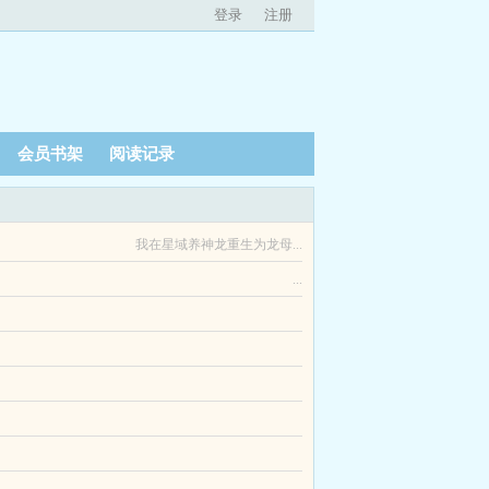
登录
注册
会员书架
阅读记录
我在星域养神龙重生为龙母...
...
车的宝珠，世人再也无法得见月夜君王的容颜。百花
132748简介男A女O｜先婚后爱｜外热内冷大小姐...
，傀儡皇帝上位十年间，除了吃喝玩乐之外一事无
，每个人都获得了属于自己的异能。徐十安这是什