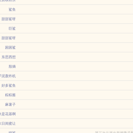
生子豪门世家血族看不顺眼有钱阿颜，你要不要来一根？有钱点燃香烟就将香烟递到
星辰映秋水
...
鲨鱼
甜甜鲨呀
，后一秒就发现了老公出轨了！出轨的对象还是姜家的真千金！所有人都在看她的笑
巨鲨
太子爷！...
甜甜鲨呀
条舔狗！未婚妻和别的男人厮混，不仅不生气，反而还给竞争对手提供各种资源。陈
困困鲨
签已完结快穿现代言情总裁一见钟情HE简介美人2在好几个小世界过了美满一生后的
时戴错了御守，绑定了言灵契约。巫女说，每说一句谎言，便能看到对方最汹涌的心
东思西想
殷熵
芋泥轰炸机
）千年前的大祭司借尸还魂成身为现代世界山沟童养媳的真千金，一朝进门便被豪门
好多鲨鱼
神预知，下晓...
祝为昭穿进了一本点家龙傲天爽文里，成了合欢宗宗主的亲传弟子之一不得不说，他
粽粽酱
师姐一举一...
文案 主cp白切黑（自称）开朗小猫x高冷御（自称）呆呆人类 轻松欢乐甜甜he
麻薯子
x村里的混血少年」萧熠安大学毕业跟着父母工作调动去一个小渔村安家，在无所事事
来是花基啊
越斗罗大陆，成为天斗帝国的勋贵弟子，凭借先知先觉，在暗中睥睨纵横，巧施机巧
末日闺蜜让