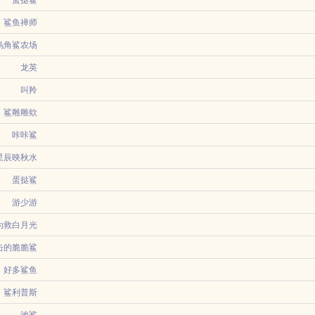
一本真假千金文里，成了恶毒真千金女配。剧情即将开始，而我必须得完成原主的三
...
在姐姐的要求下住进了一个女生。因为两个人时间差的问题，一周里，两个人都没有
蛋挞鲨
ss，拯救他真...
家里有声响以为...
岁这年，养父母的亲女儿被接了回来，她不得不回到生母身边。从富二代到穷二代，
鲨鱼禅师
就换了一个新皇帝。而一只野生的工科生，因为这样那样的原因，来到了此刻的长安。
乌角鲨农场
龙英
叫羚
，顾名思义，清理垃圾。选秀初赛，一掌隔空碎大石，震惊全网。选秀半决赛，一袭
鲨雕雕欸
打黎皇正式...
团长徐砚深主编杜清晏三人的情感纠葛和陈景澜的持续挑衅与破坏下突破时代束缚最终
咔咔鲨
（...
星辰映秋水
蛋挞鲨
映秋水完结番外文案一瞬之间，全球人类穿越到海岛求生。开局一座四平方米的岛，
的踪影，尤禾家里出事也不见她的陪伴，友人1你图她什么？尤禾她长得好看。友人1
游少游
后续的不公审判，让女主与过去按部就班的生活彻底告别。一场为期七天的复仇逃亡
为救白月光
，将女儿喂
击的脆脆鲨
好多鲨鱼
鲨鱼
名，著名作家匿名精心打造的经典短篇小说老公为救白月光女儿，将女儿喂鲨鱼，描
的霍清梨，活成了全港城最大的笑话。产检出来的那天，霸凌者和老公火热缠绵，还
主唱焦雪枞一觉醒来变成魅魔了就在他们鼓手退出乐队后的第一个星期这有什么用，
鲨利普斯