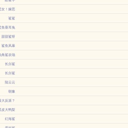
..
酷鲨手
江律在地下拳场的编号是5567。出招又快又狠，是拳场永不倒下的奇迹。为了筹钱给母
恶女！嫁恶
炮灰女配鲨
鲨鲨
我随口一句想吃荔枝，大晚上的他，居然挂机游戏跑到二十公里外给我买荔枝。朋友
鲨鱼垂耳兔
疯啦
沛沛，男女主角分别是方梨方蕊蒋素兰的年代现代言情重生前世今生小说做恶女！嫁
少年漂亮的不像是人间的造物，就连铃木集团展出的最漂亮的宝石在少年的眼眸前也
甜甜鲨呀
..
人恶劣的猜测这是不...
过了美满一生后的清妩，反而生出了一丝恶趣味。接下来，她还想玩更刺激的。万种
鲨鱼风暴
可怜猎物，实际...
乌角鲨农场
口，不得不用人工进化的方式注射血清来进行自救，却没想到，成功后他成了介于吸
别墅里，留声机正放着靡靡之音，水晶吊灯下，香槟的气泡还在杯壁里缓慢上升。中
长尔鲨
浓密如鼓点，几乎每...
全局情报处副处长卡...
因病弱而心理扭曲一言一行都充斥着亡国之相的暴君。兰微霜咸鱼躺平jpg不过，嗜
长尔鲨
出必行的能耐他言出，当今皇帝必行。云清晓今日不能再懒惰，我要看完整本论语！
陆云云
朝豫
最大反派？
你还是鲨了
黑皮大鸭梨
假千金，用尽手段最后也只落得一个众叛亲离，被网暴，被谩骂的下场，最后还被人
幻海鲨
我