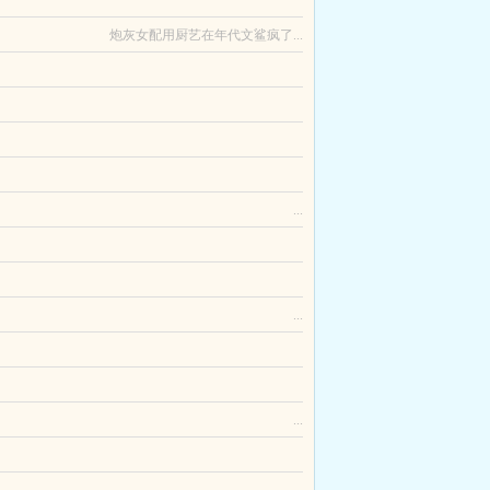
小姐的双眼为何如此迷人。哼，那是因为她的眼睛里
而被导演欣喜若狂地看中了。最后，他被迫成为了恋
炮灰女配用厨艺在年代文鲨疯了...
拾起老本行，干直播。只是抱着试一试也不亏的心态复
予安一朝穿越成了宁家入赘婿，却在礼成前夕没了
长的雌虫被拖向渣攻雌奴专属的地牢。长这么牛逼，
...
被封印的基拉祈？被烧烤吸引来的水君！森林里飘走的
何一个alpha身上，也不会给予任何alpha特殊
男人们聚到了一起，还争抢着正宫地位…偶然的一
...
引来万人觊觎，若是没有守护珍宝的能力，美貌只会
这个世界的霸总文学是一个系列文，霸总遍地走。...
...