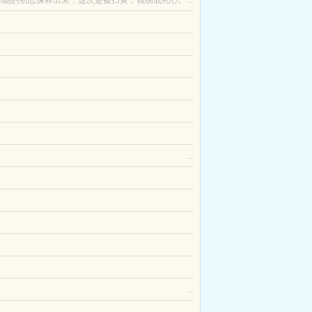
她的初恋保释出来，这次是被扫黄，我彻底死心。...
一条快乐的咸鱼，也许会谈一场说来就来的恋爱。毕
蓬湖不是死了就是出轨了，金拂晓不信。某次出差，金
建仁于瑶，这篇文章的精彩之处在于闺蜜喜欢没苦硬
霍格沃茨就读，这里的师生各个都拥有强大词条。魔
闻，等任钦鸣红了，两人反而啪结束了。任钦鸣求和无
让阴间所有鬼魂和阳间将死之人都可以看到。游云意
一次见面，我们竟阴阳相隔，最后她竟然选择了...
...
股市蓄势待发。同年，A股率先爆拉数月，随后进入技
与祭司大人的爱恨情仇，将万民敬仰的谪仙大祭司，拉
莲漪是天宫莲池开的最好一朵莲花，好到九重天上最
身为穿越者的我，是全世界唯一一个看过海贼王这部
就成了寡妇，受刺激的她将所有情绪都发泄在继子身
...