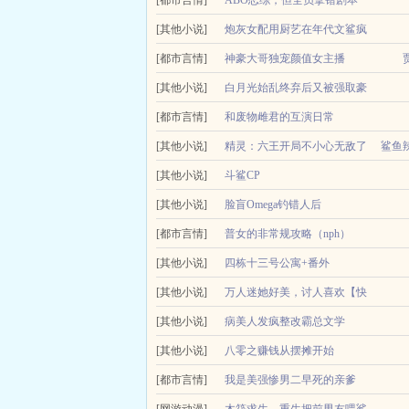
穿越到了教父电影的世界，被未来的教父迈克一见钟
[都市言情]
ABO恋综，但全员拿错剧本
充...
鹿旖被邀请参加一档恋爱综艺后，原本想着快快乐乐
[其他小说]
炮灰女配用厨艺在年代文鲨疯
综里的特殊角色海王...
[都市言情]
了
神豪大哥独宠颜值女主播
小说简介神豪大哥独宠颜值女主播作者贾鲨鲨乐园文
[其他小说]
白月光始乱终弃后又被强取豪
播，没想到不仅粉丝越来越多，之前的...
[都市言情]
夺了
和废物雌君的互演日常
小说简介入赘前夕随全家流放作者五十弦简介︰外表
白却是虫族小说里的路人雄虫炮灰。这个世界的主角
[其他小说]
精灵：六王开局不小心无敌了
鲨鱼
妻。年下弟弟情不知所起，意外将人吃...
男主受无疑。...
[其他小说]
斗鲨CP
林逸穿越到一个精灵和现实融合的世界，获得了超级
[其他小说]
脸盲Omega钓错人后
小洋葱是时拉比！钓鱼钓到的是盖欧卡？不熟悉神奇宝
1作为帝国唯一的Omega小亲王，裴然从小被捧在手
[都市言情]
普女的非常规攻略（nph）
待遇。alpha...
普女修罗场雄竞nph男全处付浅的人生是循规蹈矩
[其他小说]
四栋十三号公寓+番外
天，她获得了一个金手指系统—...
[其他小说]
万人迷她好美，讨人喜欢【快
[其他小说]
穿】
病美人发疯整改霸总文学
「新书评分低，后面会涨，第四卷卷末有一章征集贴
[其他小说]
八零之赚钱从摆摊开始
重活一次，洛千涧才知道自己不
成为负累清妩表示，她要找，就要找最好的，来守护她
[都市言情]
我是美强惨男二早死的亲爹