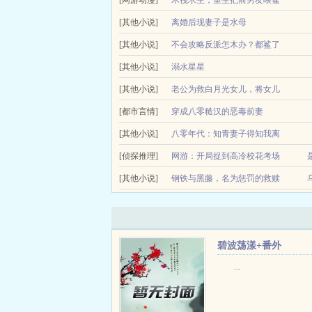
我是美强惨男二早死的亲爹作者奶鲨完结 一次意
[网游动漫]
木筏求生，重生把前男友喂鲨
上。 因为故事开始的...
[其他小说]
鱼
离婚后现妻子是水母
求生空间种田主角普通人微萌略怂韩笑，二十三岁的
[其他小说]
不会攻略反派怎木办？都鲨了
必定要让狗男友被啃的渣都不剩。木筏求生，重生把前
[其他小说]
吧！
溺水星星
黎雾水穿成了男频修仙文中的恶毒女配。她为了活命
[其他小说]
老公为救白月光女儿，将女儿
派后来她为了攻略反派任务，每天都会给反派的通灵玉
[都市言情]
喂鲨鱼
穿成八零糙汉的恶毒前妻
五一度假遇到大白鲨。我的老公作为海洋动物驯养员
[其他小说]
八零年代：知青妻子得知我离
烦地怒...
[侦探推理]
开后悔断肠
网游：开局捉到高冷校花考场
[其他小说]
作弊
钢铁与黑藤，名为惩罚的救赎
一代机械大师重生回到大学时期，
碧波荡漾+番外
...