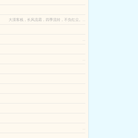
个心愿，才能避免书里死于非命的结局。其中打脸假
碰到过。直到周末及川和岩泉在外面因为打比赛到很
常盼平等地厌恶新环境的一切。但她发现自己没办法
原本因为和凌烟阁二十四功臣之一的大牛沾亲带...
大漠客栈，长风流霜，四季流转，不负红尘。...
...
青花瓷旗袍，一眼万年。选秀决赛，手持龙胆亮银
形成对外无名分对内心意相通的三人行关系四大家族在
...
物资全靠海面捞取，不仅如此，还要面临海兽和天灾
那我照片高p也是绝世大美女。尤禾和你说不明白。
之路，也是一场军警联动的追捕之路。全文以女主和
写了色分别是匿名，情节精彩纷呈，本站纯净无弹
把身怀六甲的她踢下楼梯。霍清梨倒在血泊里，含恨
能凭空给我变个鼓手出来吗？不过魅魔真是一种辛苦
...