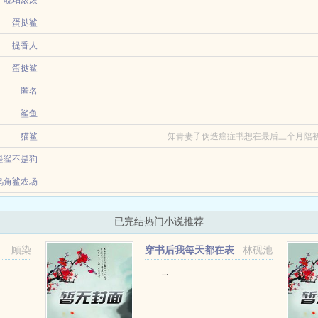
外，18岁物理天才高中生楚岚穿越到了十几年之后。 他发现自己其实生活在一本
琥珀滚滚
蛋挞鲨
她被拉进了木筏求生游戏里，二十四岁便含笑九泉。无他，狗男友脚踩两条船被韩笑
提香人
男友喂鲨鱼...
蛋挞鲨
，不得不接下攻略反派任务。可是攻略反派什么的，她不会啊！初见反派，反派提着
匿名
柬发消...
鲨鱼
。却故意弄破女儿的手指，让她引开鲨鱼。只为救她白月光的女儿。等我赶到时，血
猫鲨
知青妻子伪造癌症书想在最后三个月陪初
是鲨不是狗
乌角鲨农场
发现那个改变他一生的女孩居然在考试的时候作弊，前世他因为和对方不熟选择视而不见
已完结热门小说推荐
顾染
穿书后我每天都在表
林砚池
白大佬+番外
...