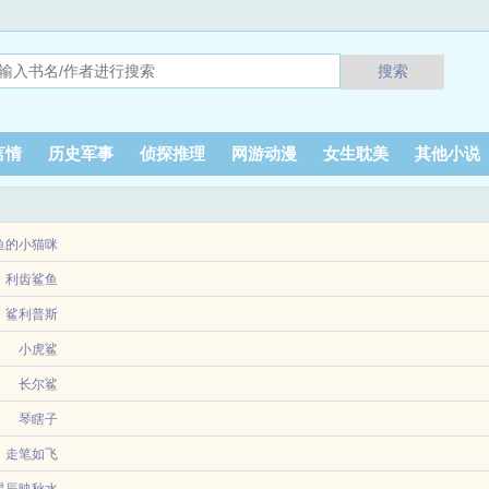
搜索
言情
历史军事
侦探推理
网游动漫
女生耽美
其他小说
鱼的小猫咪
利齿鲨鱼
鲨利普斯
太阳的光芒，那时大地上的万物皆仰其恩泽。然而撕裂天空的利箭终于粉碎了装饰香
小虎鲨
番外晋江VIP20250318完结总书评数123当前被收藏数599营养液数193文章积分17
长尔鲨
消息是，他有且仅有一个学生喜怒无常的少帝。少帝卫樾六岁登基，摄政王把持朝政
琴瞎子
其中一位主角是纯辅助类型，主角们后面会加入官方势力。节奏比较慢。游戏降临世界
走笔如飞