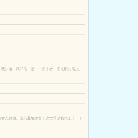
...
的吧？杨帆感觉被这个世界给欺骗了，在他寻死之际
...
了个系统傀儡就跑路了！还好系统傀儡自带一个空
原本的书生换成了铁匠。重生女这一世你的好姻缘该
...
不过后期和女主会让他学男德改正的）不过doi的时
我知道，我祁佑，是一个后来者，不光明的居上。...
始我再也不是以前的无惨了，大家请叫我钮祜禄无
237年，大气环境日益恶劣，怪病丛生，困扰联邦多
怪，这宇智波怎么看起来像是水无月家生的？这孩子
，她只来得及瞥见男人那双依旧无波无澜的金
女儿救回。我乃北境龙尊！这世界以我为王！！！...