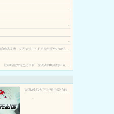
小说之中，而自己不是主角，甚至连炮灰都算不
...
识破，被狗男友推海里喂了鲨鱼。重生一世。这回，
...
剑要杀她，她急中生智阿牛哥，你不认识我了吗？反
...
染红了一片海。我打电话质问老公。却只得到他不耐
恋做真夫妻，却不知道三个月后我就要奔赴前线。...
柏林特的黄昏总是带着一股铁锈和煤渣的味道。...
，重生归来，他必然要在游戏降临时将她救下。...
调戏君临天下怡家怡室怡调
戏
...
谁比这货更猥琐+番外