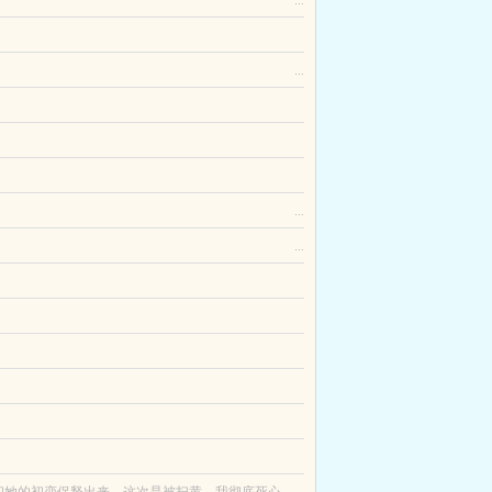
沈颜面前，沈颜趴在护栏上，非常嫌弃的用手扇了扇
...
...
话，以为势单力薄的姜挽会忍气吞声，却未曾想到她
琅怒其不争，穿越后当场休妻退婚，命其退还聘礼，
清妩，反而生出了一丝恶趣味。接下来，她还想玩更
声弹幕。叮咚～这里是黄泉嗑CP转播站～您的怨灵客
...
...
亲生母亲摔着杯子撵走起初，古兰九并不在意，后
们合欢宗确实是人才辈出大师兄脚踩五条船还游刃有
。 妖兽生活在现代！笑点密集节奏紧凑，预祝食用
虚度光阴的时候，唯一的乐趣就是去海边捞鱼。那是
算计。前期壮大家族，抵御千道流发起的猎魂危机。