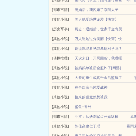
么？丧尸，串一下，新怪...
大鲨鱼走笔如飞生命之花一生只盛开一次！内容标签
[其他小说]
全民海岛求生，她有旅行鲨鲨
昨日
白烟，说道！沈颜你爸是你妈的，滚远点抽，你明知道我
[都市言情]
+番外
离婚后，我闪婚了京圈太子
[其他小说]
爷！
美人她受绝世宠爱【快穿】
老公回国的那天，姜挽前一秒知道她不是姜家真千金
[历史军事]
历史：退婚后，世家千金悔哭
火速离了婚，还教训了渣男贱女，甚至转身嫁给了京圈
[其他小说]
了
万人迷她过分美丽【快穿】快
简介陈琅穿越成国公府三少爷，却发现原主竟然是一
[其他小说]
穿
说谎就能看见弹幕这柯学吗？
未婚妻直接傻眼了...
小说简介书名万人迷她过分美丽快穿作者甜甜鲨呀标
文案早川明刚来米花町的第一个月，就因为新年参拜
[侦探推理]
天灾末日：开局囤货，我嘎嘎
刺激的。万种模样，...
服已上线！当前任务让...
[其他小说]
乱鲨
被奶妈单鲨后全服炸了[网游]
[其他小说]
大祭司重生成真千金后鲨疯了
（现代豪门真假千金打脸爽文女主重生玄学元素双强
[其他小说]
在合欢宗当纯爱战神
来，被一群聒噪的苍蝇们惹烦了，索性直接摊牌上懂通
带带预收就你是反派啊？文案放在最下面啦，求求～
[其他小说]
捡来的猫竟然想鲨我
余，一句话的功夫就能让初见的陌生人对他倾心不已二
gl百合捡来的猫竟然想鲨我gl作者粽粽酱完结 
[其他小说]
鲨鱼+番外
愉快...
小说简介鲨鱼作者麻薯子简介「BE！！城里的少年
[都市言情]
斗罗：从妖剑鲨齿开始纵横
原
在这个燥热嘈杂的大环境里唯一的一抹金色，少...
苍生涂涂，天下燎燎！诸子百家，唯我纵横！姜元穿
[其他小说]
陈佳高建仁于瑶
暴雨