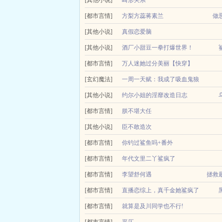
上，尖酸刻薄的折磨男主。而她最后的结局，是在男主.
[其他小说]
畸形关系
[都市言情]
黑皮老实巴交受x阴鸷疯批少爷攻江律x傅竞川
方梨方蕊蒋素兰
做
[其他小说]
真假恋爱脑
霸！
我的男朋友是个极其严重的恋爱脑，事事以我为主。
[其他小说]
酒厂小甜豆一拳打爆世界！
做恶女！嫁恶霸！炮灰女配鲨疯啦全文阅读，作者万
足。朋友说的不无道理，而亲人也催着我早...
酒厂新来了个一个少年，据说是东京当红人气偶像。
[都市言情]
万人迷她过分美丽【快穿】
作，描绘了一段动人心弦的爱情故事，本站无广告干扰.
声细语仿佛和这个充满血腥的世界格格不入。正当有些
（刚开分，求点点好评）美人第二部在好几个小世界
[玄幻魔法]
一周一天赋：我成了吸血鬼狼
落神坛，看正经之人清醒沉沦。以为她是那个被争夺的
[其他小说]
人串！
约尔小姐的淫靡改造日志
孤儿院出身的男高中生陈浙不小心被超凡生物咬了一
无边的夜色笼罩着奥斯坦尼亚都的富人区。一栋独栋
[都市言情]
朕不堪大任
吸血鬼的冰冷互斥，陈浙进化后那本该平缓跳动的心脏
的软肉几乎要从低胸礼服里溢出来。别墅的主人国家安
死后，兰微霜穿到了一本书里，成了这个架空朝代那
[其他小说]
臣不敢造次
早起太艰难，所以早朝就不...
云清晓穿成了一个招猫逗狗的病弱公子哥，还有了言
[都市言情]
你钓过鲨鱼吗+番外
如流的启...
[都市言情]
年代文里二丫鲨疯了
[都市言情]
李望舒何遇
拯救
[都市言情]
直播恋综上，真千金她鲨疯了
要不
简介 白芷重生了，上辈子她嫉妒和她交换人生的
[都市言情]
就算是及川同学也不行!