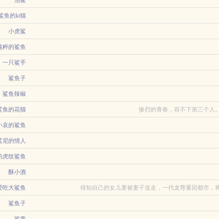
说详...
...
池鲨
鲨鱼的kt猫
考上研究生，杨帆向她求婚却惨遭拒绝。你不会以为我一个研究生会嫁给你个送外卖
小虎鲨
服装，从价值上亿的...
纯粹的鲨鱼
到，在三十岁那年加班的夜里赶上了穿越末班车。被系统带到了情满四合院剧中，留
一只鲨手
中海怎么上来就想...
土著，一直梦想着有一天发财，能开一家属于自己的铺子然而稀里糊涂被他人换亲，
鲨鱼子
鲨鱼辣椒
真的很恶，也真的很狗。避雷男主从小就在角斗场跟烂人们一起混着长大，满嘴脏话（
鲨鱼的花猫
惨烈的青春，容不下第三个人。
小哀的鲨鱼
鲨尼的情人
的同人小说还穿成大反派无惨，一心想着回去却屡屡失败？重生后，她表示从今天开
人看绿茶老流氓狼王攻x我真的什么也没干是他自己非要给我看可爱笨蛋小蛋糕受1星元
的虎纹鲨鱼
怎么也没想...
，似乎是读者老爷看他可怜，又一次转生到了一名刚成为孤儿的宇智波少年身上。奇
酥小酒
的成人礼...
，强攀上了那朵不可亵渎的佛莲。 天道震怒，九重雷劫加身。 魂飞魄散之际
爱吃大鲨鱼
得知自己的女儿要被妻子送走，一代龙尊重回都市，将
她面前，天道垂怜，赐...
鲨鱼子