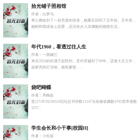
拾光铺子照相馆
作者：白梦乌
章心燃收到了一份荒唐的惊喜，她重生回到了五年前。五年前，
她刚和闻述谈上恋爱，还没有步入深渊般的婚後生活...
年代1960，看透过往人生
作者：一致幽兰
来自2024的街溜子赵胜利，意外穿越到了60年。适逢大灾之年，
赵家穷的叮当响。娘死爹憨，...
烧吧蝴蝶
作者：周晚欲
晋江VIP20250524完结总书评数15147当前被收藏数4702营养液数
3257...
学生会长和小干事[校园H]
作者：小松鼠