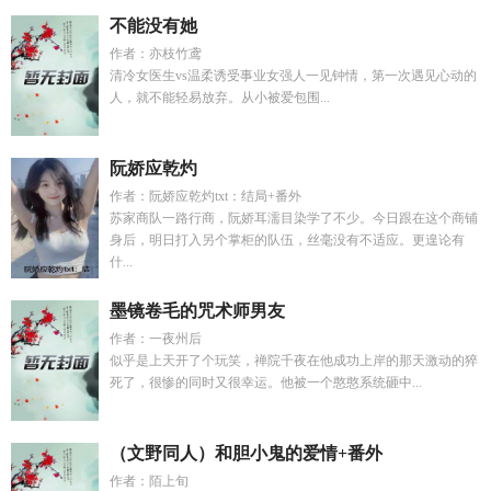
不能没有她
作者：亦枝竹鸢
清冷女医生vs温柔诱受事业女强人一见钟情，第一次遇见心动的
人，就不能轻易放弃。从小被爱包围...
阮娇应乾灼
作者：阮娇应乾灼txt：结局+番外
苏家商队一路行商，阮娇耳濡目染学了不少。今日跟在这个商铺
身后，明日打入另个掌柜的队伍，丝毫没有不适应。更遑论有
什...
墨镜卷毛的咒术师男友
作者：一夜州后
似乎是上天开了个玩笑，禅院千夜在他成功上岸的那天激动的猝
死了，很惨的同时又很幸运。他被一个憨憨系统砸中...
（文野同人）和胆小鬼的爱情+番外
作者：陌上旬