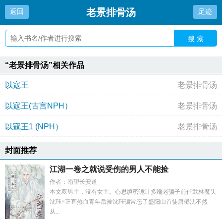
老景排骨汤
返回
足迹
搜 索
“老景排骨汤”相关作品
以寇王
老景排骨汤
以寇王(古言NPH）
老景排骨汤
以寇王1 (NPH）
老景排骨汤
封面推荐
江湖一卷之就说受伤的男人不能捡
作者：南望长安道
本文双男主，没有女主。心思缜密诡计多端老骗子前任武林魔头
沈珏×正直热血青年后被沈珏骗常态了盛阳山首徒唐倦沈不然
从...