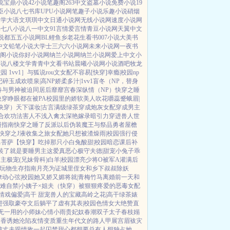
说
宝鼎小说
42小说
笔趣阁
263中文
盗墓小说
免费小说
19
臣小说
八七书库
UPU小说网
笔趣子小说
乐趣小说
硝烟
文学
大语文
琪琪中文
日通小说网
无线小说网
速度小说网
书
七八小说
八一中文
91言情
爱言情
青豆小说网
天翼中文
说都
五五小说网
BL鲤鱼乡
老花生看书
007小说
大美书
中文
铅笔小说
大学士
三六六小说网
未来小说网
一夜书
阁小说
你好小说网
纳兰小说网
纳兰小说网
爱上中文
小
小说
八楼文学
青青中文
看书站
晨曦小说网
小说酒吧
牧龙
 1vv1］
与狐说
rou文女配不容易[快穿]
幸瘾|校园np
记
碎玉成欢
喷泉|高NP
娇柔多汁|1vv1
盲冬（NP，替身
春
与男神被迫同居后
靡靡宫春深
纵情（NP）
快穿之睡
快穿睁眼都在被PA
校园里的娇软美人
吹花嚼蕊
蹙蛾眉|
快穿）
天下谋妆|古言
满级绿茶穿成炮灰女配
穿成男主
合欢功法害人不浅
入禽太深
艳嫁录
暗引力
穿进兽人世
摄指南
快穿之睡了反派以后
伪装魔王与祭品勇者
屋檐
快穿之J液收集之旅
女配她只想被渣
燥雨|校园
强行侵
男菩萨
【快穿】吃掉那只小白兔
酸甜|校园暗恋
课后补
装了
就是要睡男主
这爱真恶心
极守夫德|甜宠
小兔子乖
男主
极宠(兄妹骨科)
白羊|校园
漂亮少将O被军A灌满后
玩物生存指南
月亮为证
城里侄女和乡下叔叔
除妖
撩动心弦|校园
她又娇又媚
将就|青梅竹马
离婚前一天和
难自禁|小姨子×姐夫
（快穿）被狠狠疼爱的恶毒女配
情戏
偏爱|高干 甜宠
兽人的宝藏
高岭之花|高干
绿茶婊
进强取豪夺文后躺平了
虚有其表|校园
色情女大绝赞直
无一用的小师妹
心情小雨
贵妃奴
春潮
双子太子
春枝嫋
天香
诱她沦陷
友情变质
重生年代文的路人甲
展宫眉
袚灾
被丈夫跟情敌一起囚禁
甜心都想要
总有人想独占她