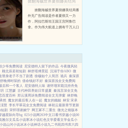
掀翻海贼世界夏彻娜美结局
+番外
掀翻海贼世界夏彻娜美结局番
外无广告阅读是作者夏彻又一力
夏彻娜美
作，阿拉巴斯坦王国王宫阿鲁巴
拿。作为伟大航道上拥有千万人口
的有名大国，即使这几年因为内乱
以及气候原因，阿拉巴斯坦国力降
了不少，但阿拉巴斯坦王宫依旧非
常得气派。在阿拉巴斯坦...
假少爷免费阅读
尼安德特人留下的作品
今夜微风轻
舟
顾北辰若初短剧
林舒瑶傅景廷
沉溺于你ABO
微
这替身老子不当了剧透
徐穆如个人简历
诡兵
秦深原
舒晚傅时琛的
借命钱好不好
秦深原浅全文免费阅
最后和一个客人
尼安德特人味
谢怀瑾宋菀沈持舟免
晴玥
江慧媛
古代种田养娃日常盛夏
秦浅言深全文免
恋百度百科
郑云溪周诉免费阅读全文无弹窗
林舒晚
承然
魔女的最后客人在一起
魔女的鐵鎚
林安 宋承
江渂慧
李长平翠花全文免费阅读
林初云最新章节更新
i短剧
宋怀璟谢婉宁
网王冢不二重生
微光之镜版本
穿越星际向导bg
023小说网
263中文
22看书
穿越小说
00
说
雅尔文
瓜瓜小说
寒冰小说
红色文学
爱看文学
金瓜小
小说
山河小说
冰冰小说
神话小说
九二书苑
四书库
六四