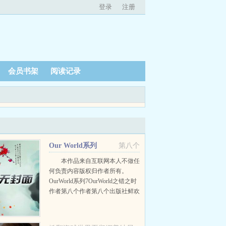
登录
注册
会员书架
阅读记录
Our World系列
第八个
7《Our World之错之时》+番
本作品来自互联网本人不做任
何负责内容版权归作者所有。
外
OurWorld系列7OurWorld之错之时
作者第八个作者第八个出版社鲜欢
文化书籍编号
BK101610002993ISBN9789863...