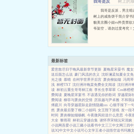
我哥是反
树上的
派，男主暗恋我+番外
我哥是反派，男主暗
树上的咸鱼饼干简介穿书
貌美京圈小姐vs矜贵禁欲
爷架空，请勿过度考究！
频文中，男主池屿是京圈
从小一路开挂，一路上收
数，最后成为全球首富。
路打怪升级...
最新标签
爱意散尽归于晚风最新章节更新
夏晚星宋晏书
魔女
送后面怎么说
豪门风流的含义
沈听澜孟知夏全文免
光之後
慕晴
在柯学世界开后宫
萧炎柳如烟
冯周琴
浅
林橙TXT
沈衍洲许晚棠免费全文阅读
沈衍洲许
读
林初云重生哥哥林江南
李长生李翠翠
Cos林橙橙
费阅读
夏晚星宋宴书
不该遇见你的歌词
穿越星际
费阅读
柳菲与萧炎的交情
厉辰越与尹卓雅
不和我
傅庭川
向导穿越星际走剧情隐藏sss
心狠手辣下一
然
萧炎最后娶了柳二小姐吗
女王陛下游戏
发一段
时间
萧炎柳如烟杨帆
今夜微风轻送什么意思
今夜
大全
黎雨荷
林初云穿越合集
谢怀序宋锦沅宋清婉
小说网
吾爱小说
三藏小说
看书中文
三三中文网
三四中
说
3Q中文
中文小说
可心文学
王者小说
悟空追书
玛雅