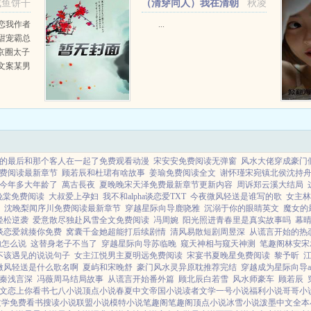
咸鱼饼干
（清穿同人）我在清朝
秋凌
但能不...
养团子[清穿]+番外
恋我作者
...
甜宠霸总
京圈太子
文案某男
太子爷，
获小弟无
在男主一
的最后和那个客人在一起了免费观看动漫
宋安安免费阅读无弹窗
风水大佬穿成豪门
费阅读最新章节
顾若辰和杜珺有啥故事
姜瑜免费阅读全文
谢怀瑾宋宛镇北侯沈持
今年多大年龄了
萬古長夜
夏晚晚宋天泽免费最新章节更新内容
周诉郑云溪大结局
晚棠免费阅读
大叔爱上孕妇
我不和alpha谈恋爱TXT
今夜微风轻送是谁写的歌
女主林
沈晚梨闻序川免费阅读最新章节
穿越星际向导鹿哓雅
沉溺于你的眼睛英文
魔女的
轻松逆袭
爱意散尽独赴风雪全文免费阅读
冯周婉
阳光照进青春里是真实故事吗
幕
谈恋爱就揍你免费
窝囊千金她超能打后续剧情
清风易散短剧周昱深
从谎言开始的热
句怎么说
这替身老子不当了
穿越星际向导苏临晚
窥天神相与窥天神测
笔趣阁林安宋
不该遇见的说说句子
女主江悦男主夏明远免费阅读
宋宴书夏晚星免费阅读
黎予昕
微风轻送是什么歌名啊
夏屿和宋晚舒
豪门风水灵异原耽推荐完结
穿越成为星际向导a
秦浅言深
冯薇周马结局故事
从谎言开始番外篇
顾北辰白若雪
风水师豪车
顾若辰
文
恋上你看书
七八小说
顶点小说
春夏中文
帝国小说
读者文学
一号小说
福利小说
哥哥小
文学
免费看书
搜读小说
联盟小说
模特小说
笔趣阁
笔趣阁
顶点小说
冰雪小说
泼墨中文
全本