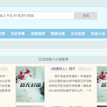
搜索
言情
历史军事
侦探推理
网游动漫
女生耽美
其他小说
已完结热门小说推荐
你后的
（综漫同人）我不
故辞云白
是故意死遁的！+番外
的另一
我不是故意死遁的！作者故辞
怎么还害
云白文案防盗比例50隔壁已开召唤
只拉过被
名柯在咒回当国王求收藏！预收多
边数落我
次be后你深陷修罗场月山竹，一个
普普通通的作家。某天被写作系统
绑定穿越世界，近距离体验角色以
写出更好的作品。穿越我没意见，