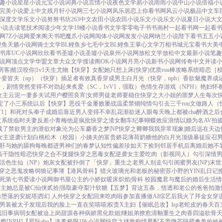
趣小说
星星小说
元宝小说
词典小说
言情小说
夜色文学
易小说
雨雨小说
中山小说
倍福小
完美小说
爱上中文
残月轩小说网
三七小说网
风乐居
恋上你看书网
风云小说
极品中文
车
深度文学
乐文小说
努努书坊
263中文
农田小说
农田小说
乐文小说
乐文小说
夏日小说
大
小说
去读笔
技术阅读
少年文学
19楼小说
香书文学
零零电子书
书画村
一起看书网
一起看
网
7Z小说网
爱来阁
天书吧
魔爪小说网
阅体小说网
发发小说网
纳兰小说
陛下看书
五五小
鲤鱼
天籁小说网
骑士文学
BL鲤鱼乡
七毛中文
BL鲤鱼王
掌心文学
万相书城
元宝看书
大美
书库
UC小说网
欣欣看书
圣墟小说
圣墟小说
泉州小说网
放松文学
放松中文
最新小说
笔趣
说网
顶点文学
华盟文章
大众文学
搜读阁
OK小说网
月亮小说
新书小说网
传奇中文
并读
房客|糙汉
咬你|1v1
天生尤物【快穿】
女配她只想上床(快穿)
优质rou棒攻略系统
暗恋［校园
一妾皆夫（np）
（快穿）插足者
有效真香
穿成男主白月光（快穿，nph）
香欲
魅魔养成
后，剧情突然变得不对劲起来
炙爱（SC，1vV1，强取）
色情生存游戏（NPH）
艳妇怀
女主
云泥
一妻多夫试用户
樱照良宵|女师男徒
老师要稳住
快穿之大小姐的噩梦人生
每次
定了小三系统以后【快穿】
恶役千金屡败屡战
温柔禁锢
纯情勾引
去三千rou文做路人（
V1］
和死对头奉子成婚后
靠近男人变得不幸
乱花渐欲迷人眼
每天晚上都被cha
醉酒之后
文系统
临时夫妻
反差小青梅
他是疯批
快穿之渣女翻车纪事
蝴蝶效应
浪情
以婚为名
AV拍
成了禁欲男主的泄欲对象
沦为公车
麝香之梦|NP
快穿之卿卿我我
异常现象|婚后
远在天边
女主逆袭计划
白桃松木（校园）
小姨夫的富贵娇花
薄荷奶糖
他的白月光
顶级暴徒
应召
肝与她的舔狗
每晚都进男神们的春梦
认知性偏差
珍如天下
捡到邻居手机后
离婚后她不
高干
隐性暗恋
快穿之合不拢腿
快穿之恶毒女配逆袭
女主爱吃肉
（影视同人）勾引深情
活色生仙（NP）
炮灰女配被扑倒了「快穿」
重生之老男人别走
勾引闺蜜男友(NP)
末世
穿之恶鬼攻略
饲狼记事簿
【港风骨科】猎火
玻璃光
和老板的秘密
苏小野的YIN乱日记
死
第七书
爱读小说网
御书屋
公主的小娇奴
暖床
炽焰|骨科 校园
魔君与魔后的婚后生活
情
主她总是被C|仙侠
贰拾|强取豪夺
梨汁软糖
【五梦】背这五条，悟透
和老公的爸爸拍激
妹
堕落的安妮塔|西幻 人外
快穿之女配回来吃肉啦
参加直播做AI综艺后我火了
拜金女穿
男装被太子发现后
我的脸上一直在笑嘻嘻|权贵X主妇
【催眠总攻】lsp老蛇皮的春天
百
城旧事
病弱女配被迫上岗
甜源
各种病娇黑化
欺姐|继姐弟
撩愈
清釉
重生之肉香四溢
欲骨
瘾[NPH]
【星际abo】洛希极限
19k小说网
快穿之拯救痴情男配
不啻微芒
隔壁禽兽的他