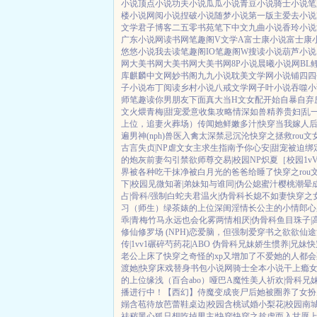
小说
顶点小说
功夫小说
瓜瓜小说
青豆小说
骑士小说
笔
楼小说
网阅小说
捏破小说
随梦小说
第一版主
爱去小说
文学
君子博客
二五零书苑
笔下中文
九曲小说
香玲小说
广东小说网
读书网
笔趣阁V
文学A
富士康小说
富士康
悠悠小说
我去读
笔趣阁IO
笔趣阁W
搜读小说
葫芦小说
网
大美书网
大美书网
大美书网
8P小说
晨曦小说网
BL
库
麒麟中文网
妙书阁
九九小说
耽美文学网
小说铺
四四
子小说
布丁阅读
乡村小说
八戒文学网
子叶小说
吞噬小
师
笔趣读
你男朋友下面真大
当H文女配开始自暴自弃
文火煨青梅|甜宠
爱意收集攻略
情深如兽
精养贵妇|乱
上位，追妻火葬场）
传闻她鲜嫩多汁|快穿
当我嫁人
遍男神(nph)
兽医
入禽太深
禁忌沉沦
快穿之拯救rou文
古言
失贞|NP
虐文女主求生指南
予你心安|甜宠
被迫绑
的炮灰前妻
勾引禁欲师尊
交易|校园NP
炽夏［校园1v
界被各种吃干抹净
被白月光的爸爸给睡了
快穿之rou
下|校园
见微知著|弟妹
知与谁同|伪公媳
蜜汁樱桃
潮晕
占|骨科/强制
白蛇夫君
温火|伪骨科
长媳不如妻
快穿之
习（师生）
绿茶婊的上位
深闺淫情
长公主的小情郎
心
乖|青梅竹马
永远也会化雾
两情相厌|伪骨科
鱼目珠子|
修仙修罗场 (NPH)
恋爱脑，但强制爱
穿书之欲欲仙途
传|1vv1
碾碎芍药花|ABO 伪骨科兄妹
娇生惯养|兄妹
快
老公上床了
快穿之奇怪的xp又增加了
不爱她的人都会
渡她|快穿
床戏替身
书包小说网
骑士全本小说
干上瘾
女
的上位
缘浅（百合abo）哑巴A
魔性美人
祈欢|骨科兄
播进行中！
【西幻】侍魔
变成丧尸后她被圈养了
女扮
嫋
含苞待放
芭蕾鞋
桌边|校园
含桃
试婚
小梨花|校园
南
祛秽
黑心狐只想吃掉男主|快穿
快穿之趁虚而入
甘愿上