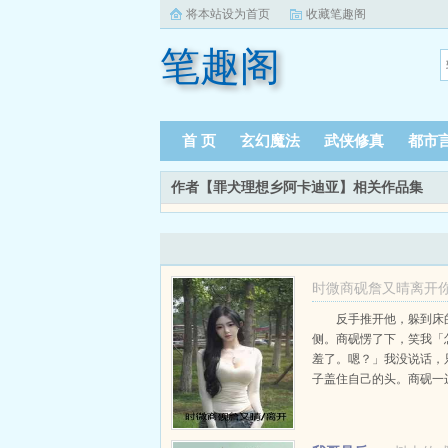
将本站设为首页
收藏笔趣阁
笔趣阁
首 页
玄幻魔法
武侠修真
都市
作者【罪犬理想乡阿卡迪亚】相关作品集
时微商砚詹又晴离开
新生：结局+番外
反手推开他，躲到床
侧。商砚愣了下，笑我「
时微商砚詹又晴
羞了。嗯？」我没说话，
子盖住自己的头。商砚一
一边掀我的被子。...