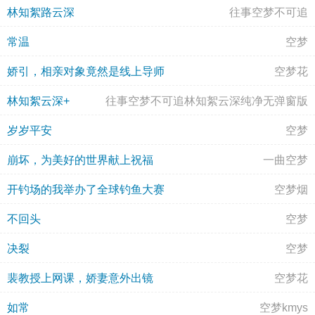
林知絮路云深
往事空梦不可追
常温
空梦
娇引，相亲对象竟然是线上导师
空梦花
林知絮云深+
往事空梦不可追林知絮云深纯净无弹窗版
岁岁平安
空梦
崩坏，为美好的世界献上祝福
一曲空梦
开钓场的我举办了全球钓鱼大赛
空梦烟
不回头
空梦
决裂
空梦
裴教授上网课，娇妻意外出镜
空梦花
如常
空梦kmys