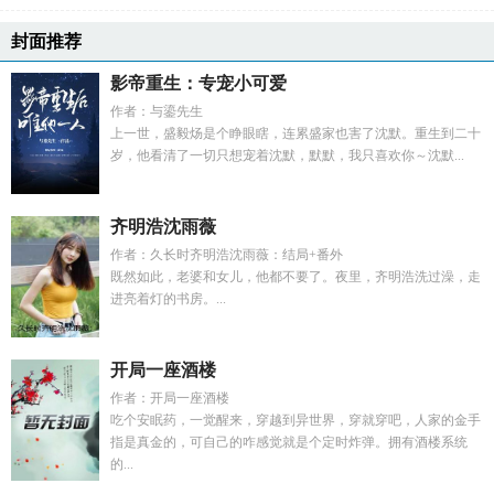
封面推荐
影帝重生：专宠小可爱
作者：与鎏先生
上一世，盛毅炀是个睁眼瞎，连累盛家也害了沈默。重生到二十
岁，他看清了一切只想宠着沈默，默默，我只喜欢你～沈默...
齐明浩沈雨薇
作者：久长时齐明浩沈雨薇：结局+番外
既然如此，老婆和女儿，他都不要了。夜里，齐明浩洗过澡，走
进亮着灯的书房。...
开局一座酒楼
作者：开局一座酒楼
吃个安眠药，一觉醒来，穿越到异世界，穿就穿吧，人家的金手
指是真金的，可自己的咋感觉就是个定时炸弹。拥有酒楼系统
的...