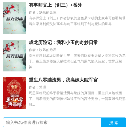
有事师父上（剑三）+番外
作者：缺氧的金鱼
有事师父上（剑三）作者缺氧的金鱼呆卡萌的土豪毒哥穆羽然带
着自家犀利师父陆离尘与剑三系统到了剑与魔法的世界...
成龙历险记：我和小玉的奇妙日常
作者：吹风的秀发
秦玉穿越到成龙历险记世界，老爹惊叹秦玉天赋之高将其收为弟
子。秦玉虽然修炼天赋拉满但正气与黑气陷入沉寂，世界压制
神...
重生八零踹渣男，我高嫁大院军官
作者：繁璟
周思卿临死前终于看清渣男与继妹的真面目，重生归来她顿悟
了。当着渣男的面强撩继妹追不到的高冷男神，一箭双雕气死那
对...
搜 索