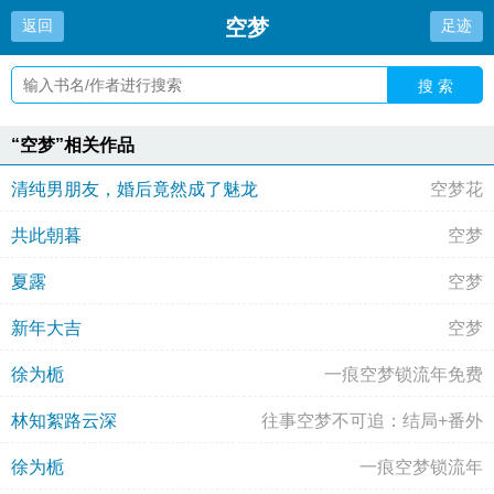
空梦
返回
足迹
搜 索
“空梦”相关作品
清纯男朋友，婚后竟然成了魅龙
空梦花
共此朝暮
空梦
夏露
空梦
新年大吉
空梦
徐为栀
一痕空梦锁流年免费
林知絮路云深
往事空梦不可追：结局+番外
徐为栀
一痕空梦锁流年